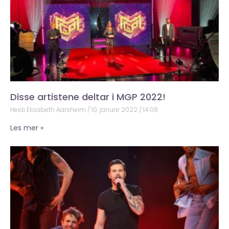
Disse artistene deltar i MGP 2022!
Heidi Elisabeth Aarsheim
10. januar 2022
14:08
Les mer »