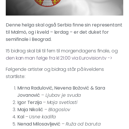
Denne helga skal også Serbia finne sin representant
til Malmö, og i kveld – lørdag – er det duket for
semifinale i Beograd.
15 bidrag skal bli til fem til morgendagens finale, og
den kan man følge fra kl 21:00 via Eurovision.tv ->
Følgende artister og bidrag står på kveldens
startliste:
Mirna Radulović, Nevena Božović & Sara
Jovanović
–
Ljubav je svuda
Igor Terzija
–
Moja svetlosti
Maja Nikolić
–
Blagoslov
Kal
–
Usne kadifa
Nenad Milosavljević
–
Ruža od baruta