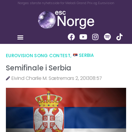
Norges største nyhetsside for Melodi Grand Prix og Eurovision
EUROVISION SONG CONTEST
,
SERBIA
Semifinale i Serbia
Eivind Charlie M. Sætre
mars 2, 2013
08:57