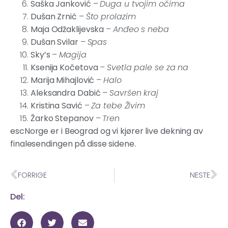
Saška Janković
–
Duga u tvojim očima
Dušan Zrnić
–
Što prolazim
Maja Odžaklijevska
–
Anđeo s neba
Dušan Svilar
–
Spas
Sky’s
–
Magija
Ksenija Kočetova
–
Svetla pale se za na
Marija Mihajlović
–
Halo
Aleksandra Dabić
–
Savršen kraj
Kristina Savić
–
Za tebe Živim
Žarko Stepanov
–
Tren
escNorge er i Beograd og vi kjører live dekning av
finalesendingen på disse sidene.
FORRIGE
NESTE
Del: