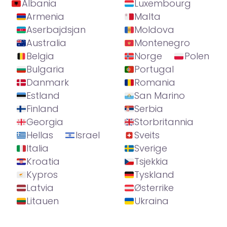
Albania
Luxembourg
Armenia
Malta
Aserbajdsjan
Moldova
Australia
Montenegro
Belgia
Norge
Polen
Bulgaria
Portugal
Danmark
Romania
Estland
San Marino
Finland
Serbia
Georgia
Storbritannia
Hellas
Israel
Sveits
Italia
Sverige
Kroatia
Tsjekkia
Kypros
Tyskland
Latvia
Østerrike
Litauen
Ukraina