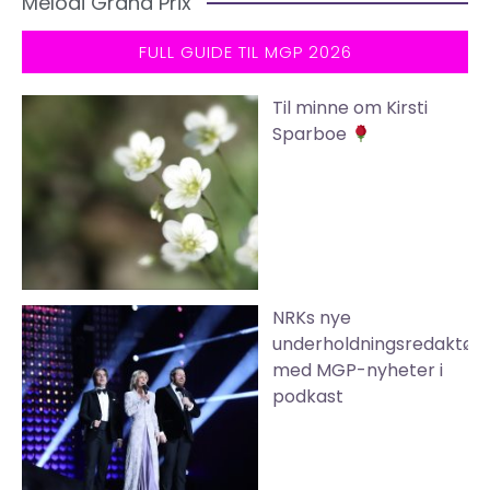
Melodi Grand Prix
FULL GUIDE TIL MGP 2026
Til minne om Kirsti
Sparboe
NRKs nye
underholdningsredaktør
med MGP-nyheter i
podkast