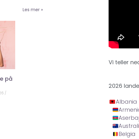
Les mer »
Vi teller ne
ke på
2026 land
026
Albania
Armeni
Aserba
Austral
Belgia