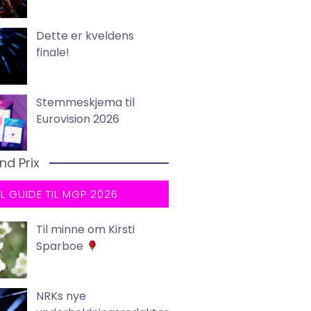
Dette er kveldens
finale!
Stemmeskjema til
Eurovision 2026
nd Prix
LL GUIDE TIL MGP 2026
Til minne om Kirsti
Sparboe
NRKs nye