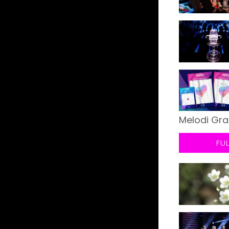
Melodi Gra
FU