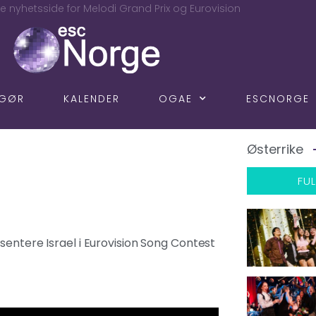
e nyhetsside for Melodi Grand Prix og Eurovision
NGØR
KALENDER
OGAE
ESCNORGE
Østerrike
FUL
sentere Israel i Eurovision Song Contest