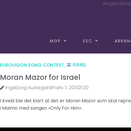
Norges størst
MGP
ESC
ARRA
EUROVISION SONG CONTEST
,
ISRAEL
Moran Mazor for Israel
Ingeborg Austegard
mars 7, 2013
21:20
I kveld ble det klart at det er Moran Mazor som skal repre
i Malmö med sangen «Only For Him».