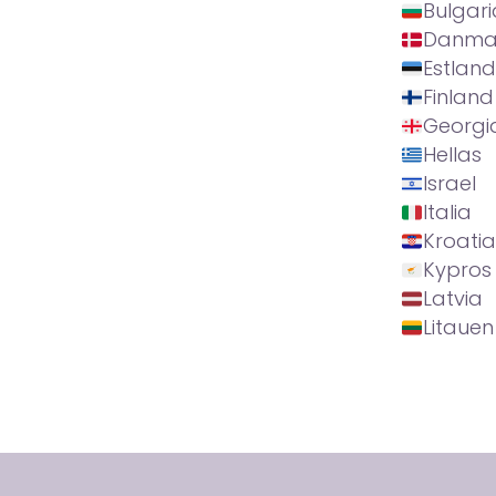
Bulgari
Danma
Estland
Finland
Georgi
Hellas
Israel
Italia
Kroatia
Kypros
Latvia
Litauen