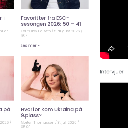
 i
Favoritter fra ESC-
sesongen 2026: 50 – 41
anuar
Knut Olav Halseth
5. august 2026
19:17
Les mer »
Intervjuer
a på
Hvorfor kom Ukraina på
9.plass?
 2026
Morten Thomassen
31. juli 2026
05:00