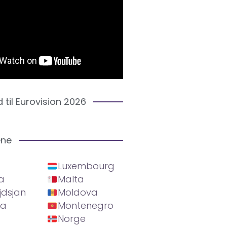
d til Eurovision 2026
ene
Luxembourg
a
Malta
jdsjan
Moldova
ia
Montenegro
Norge