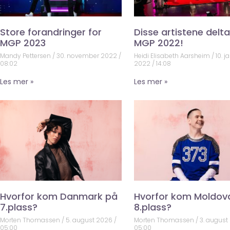
Store forandringer for
Disse artistene deltar
MGP 2023
MGP 2022!
Mandy Pettersen
30. november 2022
Heidi Elisabeth Aarsheim
10. j
08:02
2022
14:08
Les mer »
Les mer »
Hvorfor kom Danmark på
Hvorfor kom Moldov
7.plass?
8.plass?
Morten Thomassen
5. august 2026
Morten Thomassen
3. august
05:00
05:00