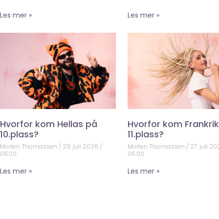
Les mer »
Les mer »
Hvorfor kom Hellas på
Hvorfor kom Frankri
10.plass?
11.plass?
Morten Thomassen
29. juli 2026
Morten Thomassen
27. juli 2
05:00
05:00
Les mer »
Les mer »