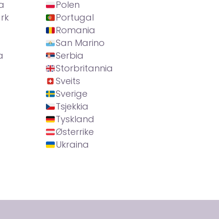
a
Polen
rk
Portugal
Romania
San Marino
a
Serbia
Storbritannia
Sveits
Sverige
Tsjekkia
Tyskland
Østerrike
Ukraina