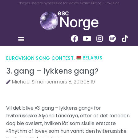
Norges største nyhetsside for Melodi Grand Prix og Eurovision
EUROVISION SONG CONTEST
,
BELARUS
3. gang – lykkens gang?
Michael Simonsen
mars 8, 2013
08:19
Vil det blive «3. gang – lykkens gang» for
hviterussiske Alyona Lanskaya, efter at det forleden
dag ble avslørt, hvilken låt som skulle erstatte
«Rhythm of love», som hun vannt den hviterussiske