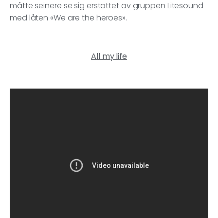
måtte seinere se sig erstattet av gruppen Litesound
med låten «We are the heroes».
All my life