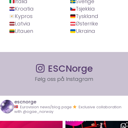
Italia
Sverige
Kroatia
Tsjekkia
Kypros
Tyskland
Latvia
Østerrike
Litauen
Ukraina
ESCNorge
Følg oss på Instagram
escnorge
Eurovision news/blog page
Exclusive collaboration
with @ogae_norway