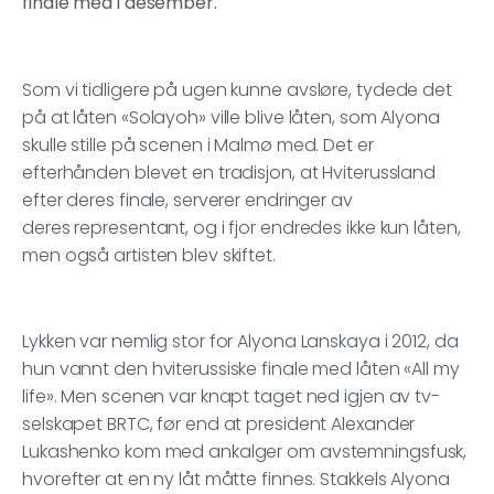
finale med i desember.
Som vi tidligere på ugen kunne avsløre, tydede det
på at låten «Solayoh» ville blive låten, som Alyona
skulle stille på scenen i Malmø med. Det er
efterhånden blevet en tradisjon, at Hviterussland
efter deres finale, serverer endringer av
deres representant, og i fjor endredes ikke kun låten,
men også artisten blev skiftet.
Lykken var nemlig stor for Alyona Lanskaya i 2012, da
hun vannt den hviterussiske finale med låten «All my
life». Men scenen var knapt taget ned igjen av tv-
selskapet BRTC, før end at president Alexander
Lukashenko kom med ankalger om avstemningsfusk,
hvorefter at en ny låt måtte finnes. Stakkels Alyona