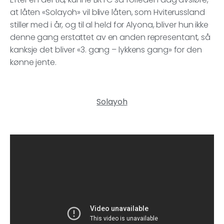
at låten «Solayoh» vil blive låten, som Hviterussland
stiller med i år, og til al held for Alyona, bliver hun ikke
denne gang erstattet av en anden representant, så
kanksje det bliver «3. gang – lykkens gang» for den
kønne jente.
Solayoh