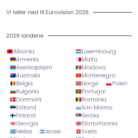
Vi teller ned til Eurovision 2026
2026 landene
Albania
Luxembourg
Armenia
Malta
Aserbajdsjan
Moldova
Australia
Montenegro
Belgia
Norge
Polen
Bulgaria
Portugal
Danmark
Romania
Estland
San Marino
Finland
Serbia
Georgia
Storbritannia
Hellas
Israel
Sveits