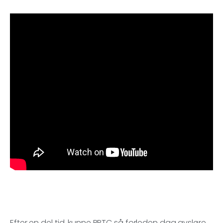
Efter en del tid, kunne BRTC så forleden dag avsløre,