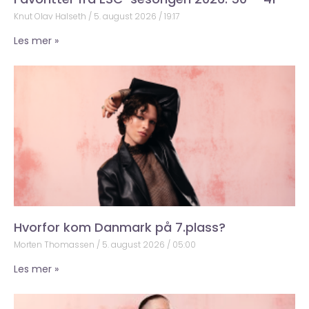
Knut Olav Halseth
5. august 2026
19:17
Les mer »
Hvorfor kom Danmark på 7.plass?
Morten Thomassen
5. august 2026
05:00
Les mer »