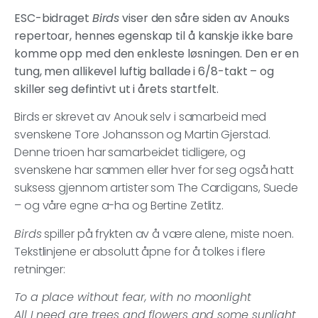
ESC-bidraget
Birds
viser den såre siden av Anouks
repertoar, hennes egenskap til å kanskje ikke bare
komme opp med den enkleste løsningen. Den er en
tung, men allikevel luftig ballade i 6/8-takt – og
skiller seg defintivt ut i årets startfelt.
Birds er skrevet av Anouk selv i samarbeid med
svenskene Tore Johansson og Martin Gjerstad.
Denne trioen har samarbeidet tidligere, og
svenskene har sammen eller hver for seg også hatt
suksess gjennom artister som The Cardigans, Suede
– og våre egne a-ha og Bertine Zetlitz.
Birds
spiller på frykten av å være alene, miste noen.
Tekstlinjene er absolutt åpne for å tolkes i flere
retninger:
To a place without fear, with no moonlight
All I need are trees and flowers and some sunlight