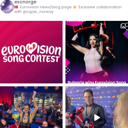
escnorge
Eurovision news/blog page
Exclusive collaboration
with @ogae_norway