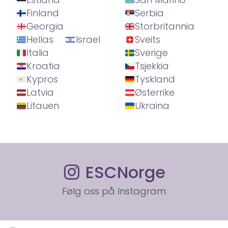
Finland
Serbia
Georgia
Storbritannia
Hellas
Israel
Sveits
Italia
Sverige
Kroatia
Tsjekkia
Kypros
Tyskland
Latvia
Østerrike
Litauen
Ukraina
ESCNorge
Følg oss på Instagram