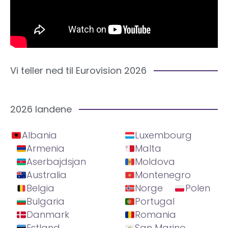
Vi teller ned til Eurovision 2026
2026 landene
Albania
Luxembourg
Armenia
Malta
Aserbajdsjan
Moldova
Australia
Montenegro
Belgia
Norge
Polen
Bulgaria
Portugal
Danmark
Romania
Estland
San Marino