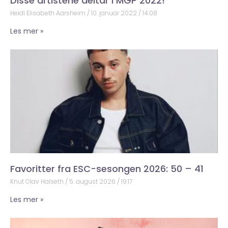
Disse artistene deltar i MGP 2022!
Heidi Elisabeth Aarsheim
10. januar 2022
14:08
Les mer »
Favoritter fra ESC-sesongen 2026: 50 – 41
Knut Olav Halseth
5. august 2026
19:17
Les mer »