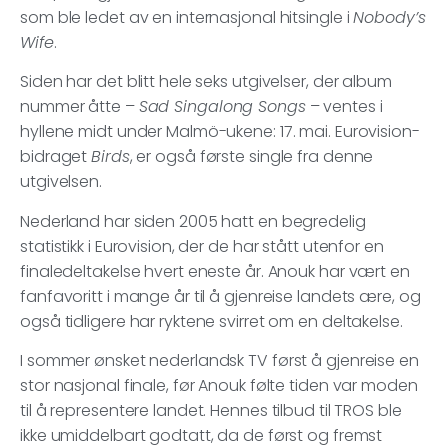
som ble ledet av en internasjonal hitsingle i
Nobody’s
Wife
.
Siden har det blitt hele seks utgivelser, der album
nummer åtte –
Sad Singalong Songs
– ventes i
hyllene midt under Malmö-ukene: 17. mai. Eurovision-
bidraget
Birds
, er også første single fra denne
utgivelsen.
Nederland har siden 2005 hatt en begredelig
statistikk i Eurovision, der de har stått utenfor en
finaledeltakelse hvert eneste år. Anouk har vært en
fanfavoritt i mange år til å gjenreise landets ære, og
også tidligere har ryktene svirret om en deltakelse.
I sommer ønsket nederlandsk TV først å gjenreise en
stor nasjonal finale, før Anouk følte tiden var moden
til å representere landet. Hennes tilbud til TROS ble
ikke umiddelbart godtatt, da de først og fremst