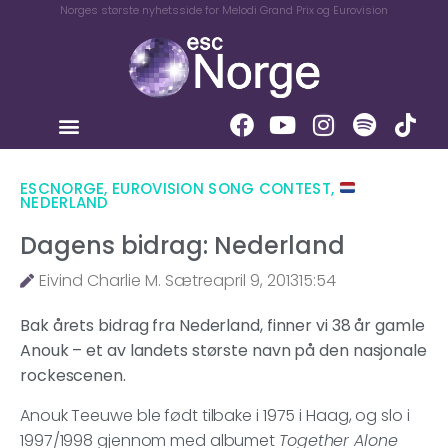
Norges største nyhetsside for Melodi Grand Prix og Eurovision
ESCNORGE
,
EUROVISION SONG CONTEST
,
NEDERLAND
Dagens bidrag: Nederland
Eivind Charlie M. Sætre
april 9, 2013
15:54
Bak årets bidrag fra Nederland, finner vi 38 år gamle
Anouk – et av landets største navn på den nasjonale
rockescenen.
Anouk Teeuwe ble født tilbake i 1975 i Haag, og slo i
1997/1998 gjennom med albumet
Together Alone