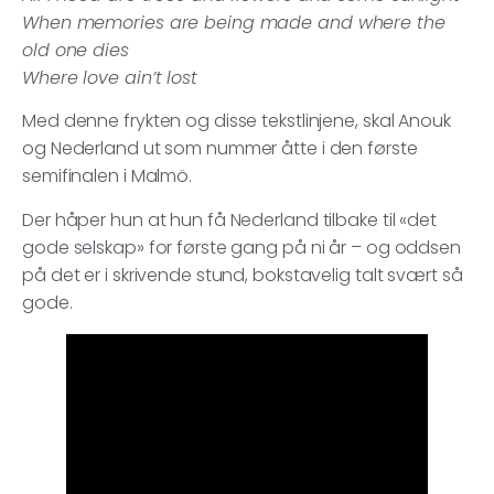
When memories are being made and where the
old one dies
Where love ain’t lost
Med denne frykten og disse tekstlinjene, skal Anouk
og Nederland ut som nummer åtte i den første
semifinalen i Malmö.
Der håper hun at hun få Nederland tilbake til «det
gode selskap» for første gang på ni år – og oddsen
på det er i skrivende stund, bokstavelig talt svært så
gode.