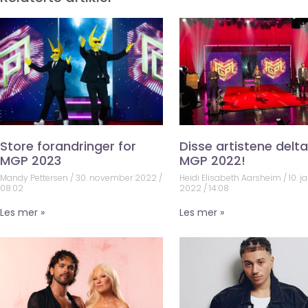
Store forandringer for
Disse artistene deltar
MGP 2023
MGP 2022!
Mandy Pettersen
30. november 2022
Heidi Elisabeth Aarsheim
10. j
08:02
2022
14:08
Les mer »
Les mer »