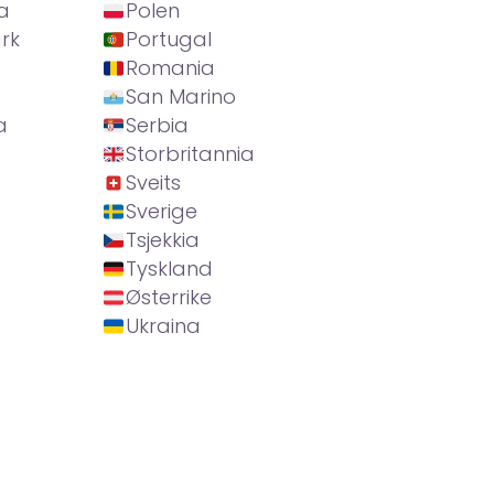
a
Polen
rk
Portugal
Romania
San Marino
a
Serbia
Storbritannia
Sveits
Sverige
Tsjekkia
Tyskland
Østerrike
Ukraina