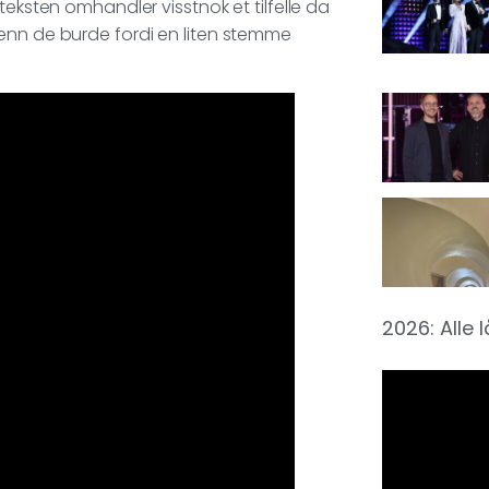
teksten omhandler visstnok et tilfelle da
enn de burde fordi en liten stemme
2026: Alle 