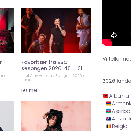
Vi teller ne
 i
Favoritter fra ESC-
sesongen 2026: 40 – 31
anuar
Knut Olav Halseth
8. august 2026
2026 land
08:00
Les mer »
Albania
Armeni
Aserba
Austral
Belgia