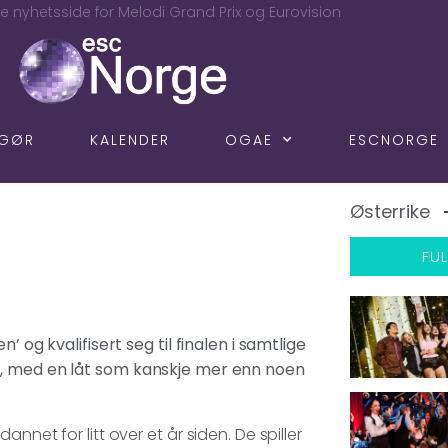
e nyhetsside for Melodi Grand Prix og Eurovision
NGØR
KALENDER
OGAE
ESCNORGE
Østerrike
FUL
 og kvalifisert seg til finalen i samtlige
t, med en låt som kanskje mer enn noen
nnet for litt over et år siden. De spiller