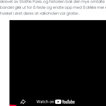
skrevet av Stathis Paxis, og historien bak den mye omtalte 
bandet gikk ut for å feste og endte opp med å drikke mer 
hvisket i øret deres at «alkoholen var gratis»…