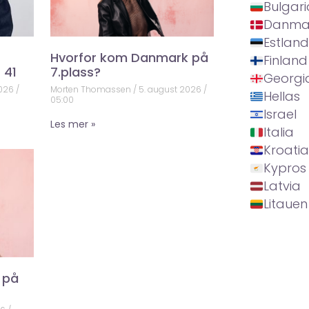
Bulgari
Danma
Estland
Hvorfor kom Danmark på
Finland
 41
7.plass?
Georgi
2026
Morten Thomassen
5. august 2026
Hellas
05:00
Israel
Les mer »
Italia
Kroatia
Kypros
Latvia
Litauen
 på