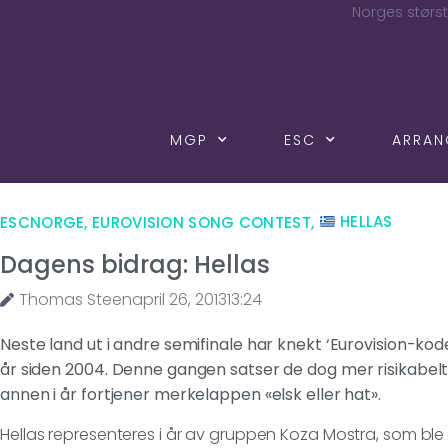
Norges størst
MGP
ESC
ARRA
ESCNORGE
,
EUROVISION SONG CONTEST
,
HELLAS
Dagens bidrag: Hellas
Thomas Steen
april 26, 2013
13:24
Neste land ut i andre semifinale har knekt ‘Eurovision-koden’
år siden 2004. Denne gangen satser de dog mer risikabel
annen i år fortjener merkelappen «elsk eller hat».
Hellas representeres i år av gruppen Koza Mostra, som ble da