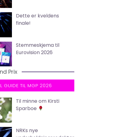
Dette er kveldens
finale!
Stemmeskjema til
Eurovision 2026
nd Prix
LL GUIDE TIL MGP 2026
Til minne om Kirsti
Sparboe
NRKs nye