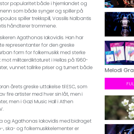
 stor popularitet både i hjemlandet og
 menn som både synger og spiller på
oulos spiller trekkspill, Vassilis Nalbantis
hontis håndterer trommene.
sikeren Agathonas Iakovidis. Han har
mste representanter for den greske
urban form for folkemusikk med sterke
mot militærdiktaturet i Hellas på 1960-
ater, vunnet tallrike priser og turnert både
Melodi Gra
FU
an årets greske uttakelse til ESC, som
 fire artister med hver sin låt, men i
ter, men i Gazi Music Hall i Athen
V.
tra og Agathonas Iakovidis med bidraget
-, ska- og folkemusikkelementer er