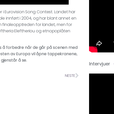
er i Eurovision Song Contest. Landet har
n ble innført i 2004, og har blant annet en
 en finaleopptreden for landet, men for
eftheria Eleftheriou og etnopoplåten
is å forbedre når de går på scenen med
esten av Europa vil åpne tappekranene,
 gjenstår å se.
Intervjuer
NESTE