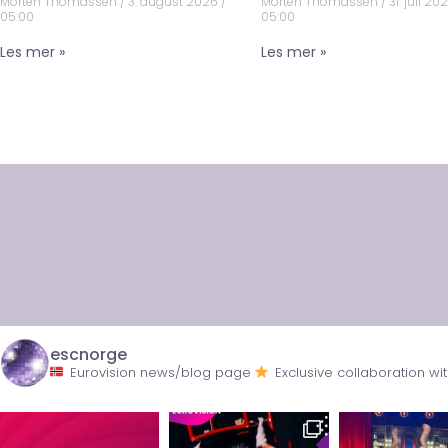
Morten Thomassen
3. august 2026
Morten Thomassen
31. juli 20
05:00
05:00
Les mer »
Les mer »
escnorge
Eurovision news/blog page
Exclusive collaboration 