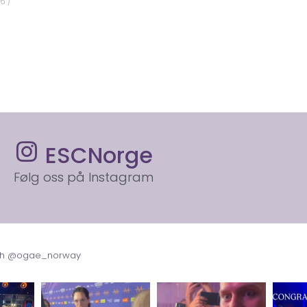
26
ESCNorge
Følg oss på Instagram
with @ogae_norway