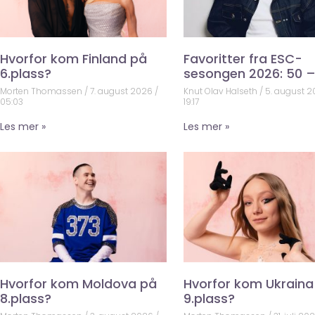
Hvorfor kom Finland på
Favoritter fra ESC-
6.plass?
sesongen 2026: 50 –
Morten Thomassen
7. august 2026
Knut Olav Halseth
5. august 
05:03
19:17
Les mer »
Les mer »
Hvorfor kom Moldova på
Hvorfor kom Ukraina
8.plass?
9.plass?