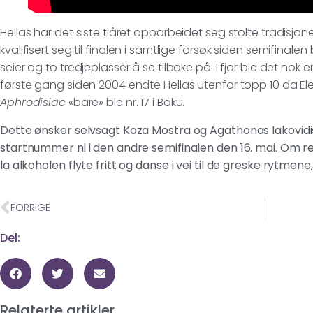
Hellas har det siste tiåret opparbeidet seg stolte tradisjon
kvalifisert seg til finalen i samtlige forsøk siden semifinale
seier og to tredjeplasser å se tilbake på. I fjor ble det nok
første gang siden 2004 endte Hellas utenfor topp 10 da El
Aphrodisiac
«bare» ble nr. 17 i Baku.
Dette ønsker selvsagt Koza Mostra og Agathonas Iakovid
startnummer ni i den andre semifinalen den 16. mai. Om r
la alkoholen flyte fritt og danse i vei til de greske rytmene,
FORRIGE
Del:
Relaterte artikler