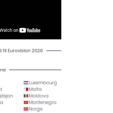
d til Eurovision 2026
ene
Luxembourg
a
Malta
jdsjan
Moldova
ia
Montenegro
Norge