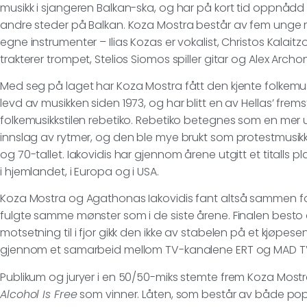
musikk i sjangeren Balkan-ska, og har på kort tid oppnådd
andre steder på Balkan. Koza Mostra består av fem unge
egne instrumenter – Ilias Kozas er vokalist, Christos Kalaitzop
trakterer trompet, Stelios Siomos spiller gitar og Alex Arc
Med seg på laget har Koza Mostra fått den kjente folkemu
levd av musikken siden 1973, og har blitt en av Hellas’ fre
folkemusikkstilen rebetiko. Rebetiko betegnes som en mer 
innslag av rytmer, og den ble mye brukt som protestmusikk 
og 70-tallet. Iakovidis har gjennom årene utgitt et titalls pl
i hjemlandet, i Europa og i USA.
Koza Mostra og Agathonas Iakovidis fant altså sammen for
fulgte samme mønster som i de siste årene. Finalen besto av
motsetning til i fjor gikk den ikke av stabelen på et kjøpesen
gjennom et samarbeid mellom TV-kanalene ERT og MAD T
Publikum og juryer i en 50/50-miks stemte frem Koza Mos
Alcohol Is Free
som vinner. Låten, som består av både pop