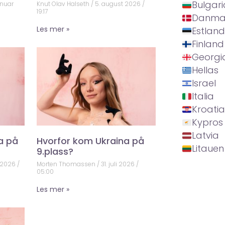
Bulgari
anuar
Knut Olav Halseth
5. august 2026
19:17
Danma
Les mer »
Estland
Finland
Georgi
Hellas
Israel
Italia
Kroatia
Kypros
Latvia
a på
Hvorfor kom Ukraina på
Litauen
9.plass?
 2026
Morten Thomassen
31. juli 2026
05:00
Les mer »