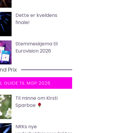
Dette er kveldens
finale!
Stemmeskjema til
Eurovision 2026
nd Prix
LL GUIDE TIL MGP 2026
Til minne om Kirsti
Sparboe
NRKs nye