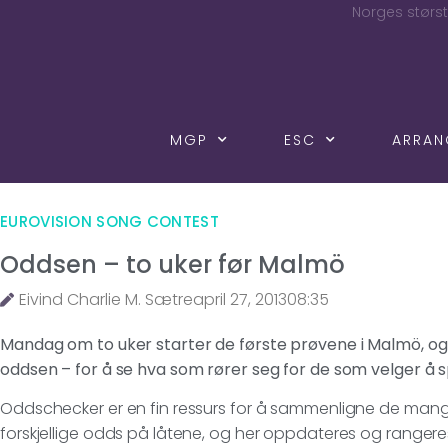
Norges størst
MGP
ESC
ARRA
EUROVISION SONG CONTEST
Oddsen – to uker før Malmö
Eivind Charlie M. Sætre
april 27, 2013
08:35
Mandag om to uker starter de første prøvene i Malmö, og d
oddsen – for å se hva som rører seg for de som velger å sp
Oddschecker er en fin ressurs for å sammenligne de man
forskjellige odds på låtene, og her oppdateres og rangere