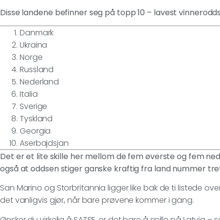
Disse landene befinner seg på topp 10 – lavest vinnerodd
Danmark
Ukraina
Norge
Russland
Nederland
Italia
Sverige
Tyskland
Georgia
Aserbajdsjan
Det er et lite skille her mellom de fem øverste og fem n
også at oddsen stiger ganske kraftig fra land nummer tret
San Marino og Storbritannia ligger like bak de ti listede ov
det vanligvis gjør, når bare prøvene kommer i gang.
Ønsker du virkelig å SATSE, er det bare å spille på Latvia – s