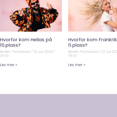
Hvorfor kom Hellas på
Hvorfor kom Frankri
10.plass?
11.plass?
Morten Thomassen
29. juli 2026
Morten Thomassen
27. juli 2
05:00
05:00
Les mer »
Les mer »