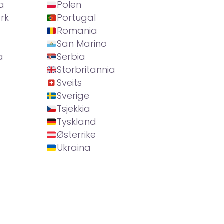
a
Polen
rk
Portugal
Romania
San Marino
a
Serbia
Storbritannia
Sveits
Sverige
Tsjekkia
Tyskland
Østerrike
Ukraina