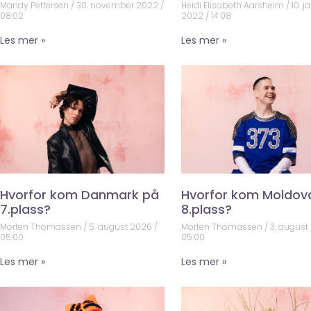
Mandy Pettersen
30. november 2022
Heidi Elisabeth Aarsheim
10. j
08:02
2022
14:08
Les mer »
Les mer »
Hvorfor kom Danmark på
Hvorfor kom Moldov
7.plass?
8.plass?
Morten Thomassen
5. august 2026
Morten Thomassen
3. august
05:00
05:00
Les mer »
Les mer »