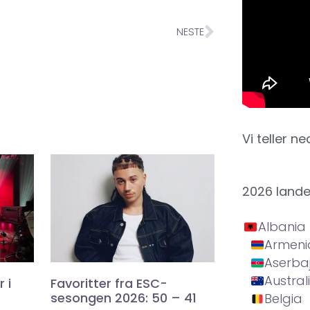
NESTE
Vi teller ne
2026 land
Albania
Armeni
Aserba
Austral
 i
Favoritter fra ESC-
sesongen 2026: 50 – 41
Belgia