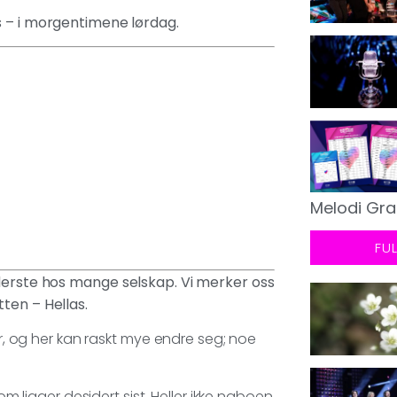
s – i morgentimene lørdag.
Melodi Gra
FU
ederste hos mange selskap. Vi merker oss
ten – Hellas.
er, og her kan raskt mye endre seg; noe
om ligger desidert sist. Heller ikke naboen