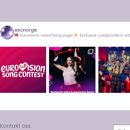
escnorge
Eurovision news/blog page
Exclusive collaboration 
Kontakt oss: