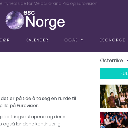
e nyhetsside for Melodi Grand Prix og Eurovision
NGØR
KALENDER
OGAE
ESCNORGE
Østerrike
FUL
et er på tide å ta seg en runde til
ille på Eurovision.
ge bettingselskapene og deres
s også landene kontinuerlig.