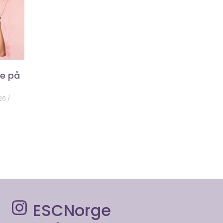
ke på
026
ESCNorge