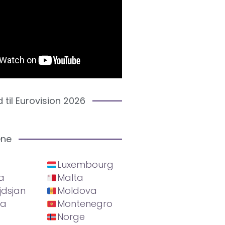
d til Eurovision 2026
ene
Luxembourg
a
Malta
jdsjan
Moldova
ia
Montenegro
Norge