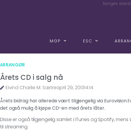
Norges størst
MGP
ESC
ARRA
ARRANGØR
Årets CD i salg nå
Eivind Charlie M. Sætre
april 29, 2013
14:14
Årets bidrag har allerede vært tilgjengelig via Eurovision.t
det også mulig å kjøpe CD-en med årets låter.
Disse er også tilgjengelig samlet i iTunes og Spotify, mens
til streaming.