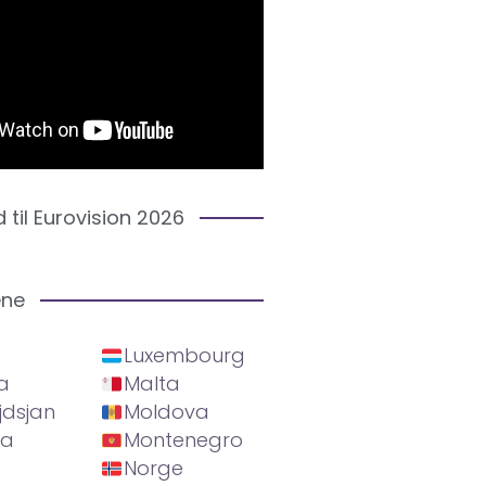
d til Eurovision 2026
ene
Luxembourg
a
Malta
jdsjan
Moldova
ia
Montenegro
Norge