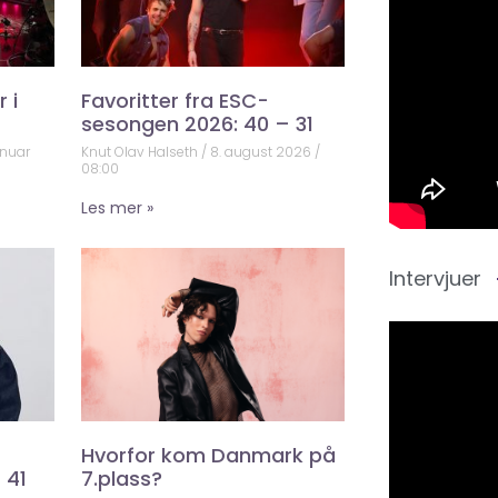
 i
Favoritter fra ESC-
sesongen 2026: 40 – 31
anuar
Knut Olav Halseth
8. august 2026
08:00
Les mer »
Intervjuer
Hvorfor kom Danmark på
 41
7.plass?