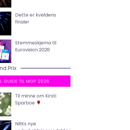
Dette er kveldens
finale!
Stemmeskjema til
Eurovision 2026
nd Prix
LL GUIDE TIL MGP 2026
Til minne om Kirsti
Sparboe
NRKs nye