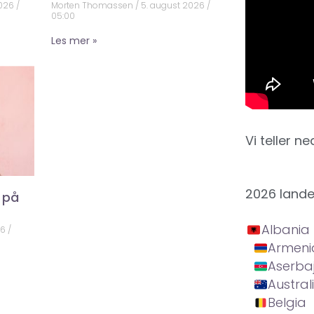
2026
Morten Thomassen
5. august 2026
05:00
Les mer »
Vi teller ne
2026 land
 på
Albania
26
Armeni
Aserba
Austral
Belgia