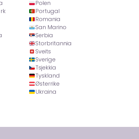
a
Polen
rk
Portugal
Romania
San Marino
a
Serbia
Storbritannia
Sveits
Sverige
Tsjekkia
Tyskland
Østerrike
Ukraina