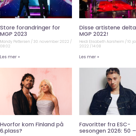
Store forandringer for
Disse artistene deltar
MGP 2023
MGP 2022!
Mandy Pettersen
30. november 2022
Heidi Elisabeth Aarsheim
10. j
08:02
2022
14:08
Les mer »
Les mer »
Hvorfor kom Finland på
Favoritter fra ESC-
6.plass?
sesongen 2026: 50 –