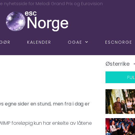
e nyhetsside for Melodi Grand Prix og Eurovision
NGØR
KALENDER
OGAE
ESCNORGE
Østerrike
FUL
vs egne sider en stund, men fra i dag er
 WIMP foreløpig kun har enkelte av låtene