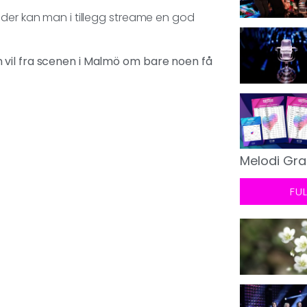
 der kan man i tillegg streame en god
 vil fra scenen i Malmö om bare noen få
Melodi Gra
FU