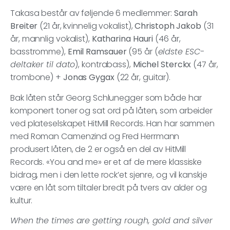
Takasa består av føljende 6 medlemmer:
Sarah
Breiter
(21 år, kvinnelig vokalist),
Christoph Jakob
(31
år, mannlig vokalist),
Katharina Hauri
(46 år,
basstromme),
Emil Ramsauer
(95 år (
eldste ESC-
deltaker til dato
), kontrabass),
Michel Sterckx
(47 år,
trombone) +
Jonas Gygax
(22 år, guitar).
Bak låten står Georg Schlunegger som både har
komponert toner og sat ord på låten, som arbeider
ved plateselskapet HitMill Records. Han har sammen
med Roman Camenzind og Fred Herrmann
produsert låten, de 2 er også en del av HitMill
Records. «You and me» er et af de mere klassiske
bidrag, men i den lette rock’et sjenre, og vil kanskje
være en låt som tiltaler bredt på tvers av alder og
kultur.
When the times are getting rough, gold and silver