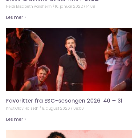
Heidi Elisabeth Aarsheim
10. januar 2022
14:08
Les mer »
Favoritter fra ESC-sesongen 2026: 40 – 31
Knut Olav Halseth
8. august 2026
08:00
Les mer »