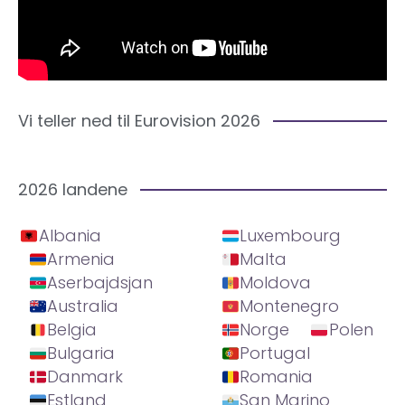
Vi teller ned til Eurovision 2026
2026 landene
Albania
Luxembourg
Armenia
Malta
Aserbajdsjan
Moldova
Australia
Montenegro
Belgia
Norge
Polen
Bulgaria
Portugal
Danmark
Romania
Estland
San Marino