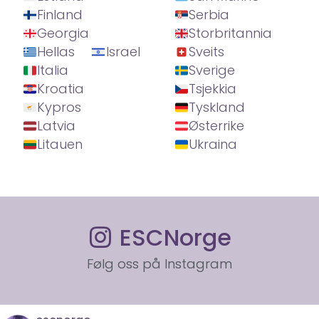
Finland
Serbia
Georgia
Storbritannia
Hellas
Israel
Sveits
Italia
Sverige
Kroatia
Tsjekkia
Kypros
Tyskland
Latvia
Østerrike
Litauen
Ukraina
ESCNorge
Følg oss på Instagram