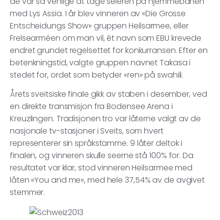
de var så venlige at tage seieren på hjemmebanen
med Lys Assia. I år blev vinneren av «Die Grosse
Entscheidungs Show» gruppen Heilsarmee, eller
Frelsearméen om man vil, ét navn som EBU krevede
endret grundet regelsettet for konkurransen. Efter en
betenkningstid, valgte gruppen navnet Takasa i
stedet for, ordet som betyder «ren» på swahili.
Årets sveitsiske finale gikk av staben i desember, ved
en direkte transmisjon fra Bodensee Arena i
Kreuzlingen. Tradisjonen tro var låterne valgt av de
nasjonale tv-stasjoner i Sveits, som hvert
representerer sin språkstamme. 9 låter deltok i
finalen, og vinneren skulle seerne stå 100% for. Da
resultatet var klar, stod vinneren Heilsarmee med
låten «You and me», med hele 37,54% av de avgivet
stemmer.