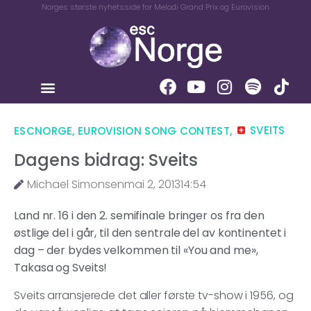
Norges største nyhetsside for Melodi Grand Prix og Eurovision
ESCNORGE
,
EUROVISION SONG CONTEST
,
SVEITS
Dagens bidrag: Sveits
Michael Simonsen
mai 2, 2013
14:54
Land nr. 16 i den 2. semifinale bringer os fra den
østlige del i går, til den sentrale del av kontinentet i
dag – der bydes velkommen til «You and me»,
Takasa og Sveits!
Sveits arransjerede det aller første tv-show i 1956, og