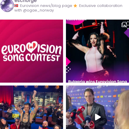
escnorge
Eurovision news/blog page
Exclusive collaboration
with @ogae_norway