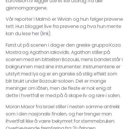
Eurovision.tv legger ute et lite utdrag fra alle
gjennomgangene.
Vår reporter i Malmö er Wivian og hun følger prøvene
tett. Hun blogget live fra prøvene og hva hun mente
kan du
lese her (link).
Først ut på scenen i dag er den greske gruppa Koza
Mostra og Agathon Iakovidis. Agathon stiller på
scenen med en bitteliten Bozouki, mens bandet står i
bakgrunnen med sine intrumenter. Instrumentene er
utstyrt med lys og er en ganske så stilig effekt som
blir brukt under Bozouki-soloen. Det er mange
meninger om låten, men de fleste er nok enig at
dette i hvertfall er med på å skape liv og røre i salen.
Moran Maxor fra Israel stiller i nesten samme antrekk
som i den nasjonale finalen, og her trenger man
ihvertfall ikke å være bekymret for stemmebruken.
Overbevisende fremføring fra 21-åringen.