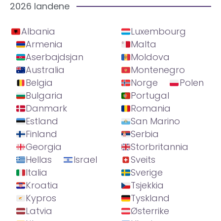
2026 landene
Albania
Luxembourg
Armenia
Malta
Aserbajdsjan
Moldova
Australia
Montenegro
Belgia
Norge
Polen
Bulgaria
Portugal
Danmark
Romania
Estland
San Marino
Finland
Serbia
Georgia
Storbritannia
Hellas
Israel
Sveits
Italia
Sverige
Kroatia
Tsjekkia
Kypros
Tyskland
Latvia
Østerrike