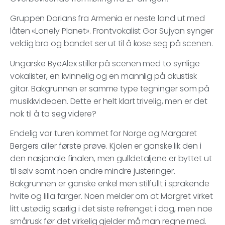
Gruppen Dorians fra Armenia er neste land ut med
låten «Lonely Planet». Frontvokalist Gor Sujyan synger
veldig bra og bandet ser ut til å kose seg på scenen.
Ungarske ByeAlex stiller på scenen med to synlige
vokalister, en kvinnelig og en mannlig på akustisk
gitar. Bakgrunnen er samme type tegninger som på
musikkvideoen. Dette er helt klart trivelig, men er det
nok til å ta seg videre?
Endelig var turen kommet for Norge og Margaret
Bergers aller første prøve. Kjolen er ganske lik den i
den nasjonale finalen, men gulldetaljene er byttet ut
til sølv samt noen andre mindre justeringer.
Bakgrunnen er ganske enkel men stilfullt i sprakende
hvite og lilla farger. Noen melder om at Margret virket
litt ustødig særlig i det siste refrenget i dag, men noe
smårusk før det virkelig gjelder må man regne med.