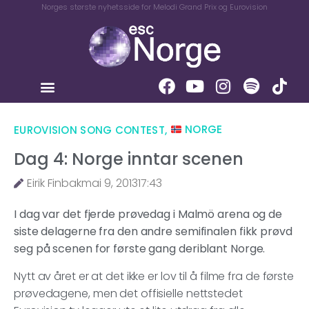
Norges største nyhetsside for Melodi Grand Prix og Eurovision
EUROVISION SONG CONTEST
,
NORGE
Dag 4: Norge inntar scenen
Eirik Finbak
mai 9, 2013
17:43
I dag var det fjerde prøvedag i Malmö arena og de
siste delagerne fra den andre semifinalen fikk prøvd
seg på scenen for første gang deriblant Norge.
Nytt av året er at det ikke er lov til å filme fra de første
prøvedagene, men det offisielle nettstedet