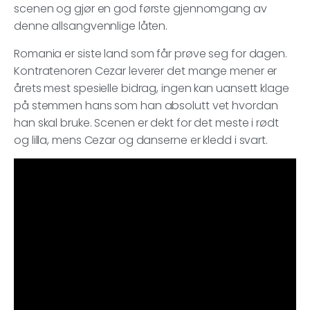
scenen og gjør en god første gjennomgang av
denne allsangvennlige låten.
Romania er siste land som får prøve seg for dagen.
Kontratenoren Cezar leverer det mange mener er
årets mest spesielle bidrag, ingen kan uansett klage
på stemmen hans som han absolutt vet hvordan
han skal bruke. Scenen er dekt for det meste i rødt
og lilla, mens Cezar og danserne er kledd i svart.