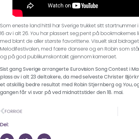
Som eneste land hittil har Sverige trukket sitt startnummer
16 av i alt 26.
You
har plassert seg pent på bookmakernes lis
med blant de aller største favorittene. Visuelt skal bidra
Melodifestivalen, med færre dansere og en Robin som står
og på god publikumskontakt gjennom kameraet.
Sist gang Sverige arrangerte Eurovision Song Contest i M
plass av i alt 23 deltakere, da med selveste Christer Björ
et atskillig bedre resultat med Robin Stjernberg og
You
, 
gangen får vi svar på ved midnattstider den 18. mai.
FORRIGE
Del: