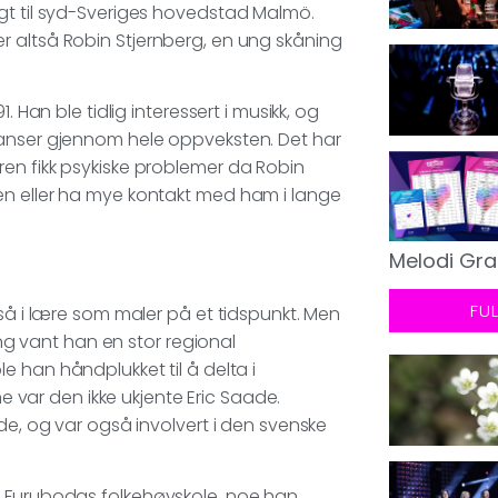
gt til syd-Sveriges hovedstad Malmö.
r altså Robin Stjernberg, en ung skåning
 Han ble tidlig interessert i musikk, og
ranser gjennom hele oppveksten. Det har
en fikk psykiske problemer da Robin
en eller ha mye kontakt med ham i lange
Melodi Gra
FU
gså i lære som maler på et tidspunkt. Men
ing vant han en stor regional
 ble han håndplukket til å delta i
 var den ikke ukjente Eric Saade.
de, og var også involvert i den svenske
å Furubodas folkehøyskole, noe han