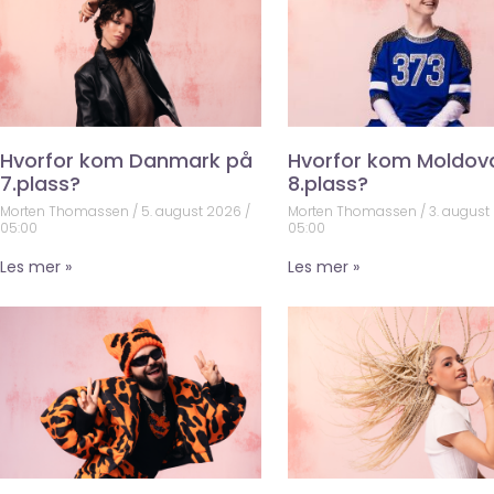
Hvorfor kom Danmark på
Hvorfor kom Moldov
7.plass?
8.plass?
Morten Thomassen
5. august 2026
Morten Thomassen
3. august
05:00
05:00
Les mer »
Les mer »