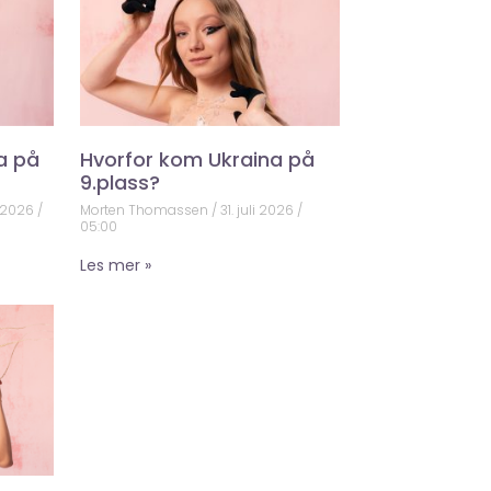
a på
Hvorfor kom Ukraina på
9.plass?
 2026
Morten Thomassen
31. juli 2026
05:00
Les mer »