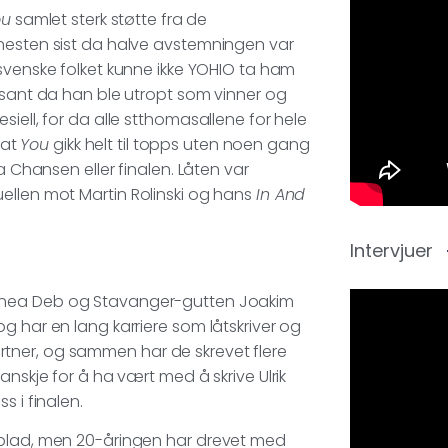
ou
samlet sterk støtte fra de
 nesten sist da halve avstemningen var
 svenske folket kunne ikke YOHIO ta ham
r sant da han ble utropt som vinner og
iell, for da alle stthomasallene for hele
 at
You
gikk helt til topps uten noen gang
a Chansen eller finalen. Låten var
ellen mot Martin Rolinski og hans
In And
Intervjuer
innea Deb og Stavanger-gutten Joakim
g har en lang karriere som låtskriver og
tner, og sammen har de skrevet flere
anskje for å ha vært med å skrive Ulrik
s i finalen.
 blad, men 20-åringen har drevet med