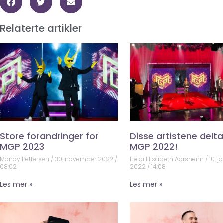
Relaterte artikler
Store forandringer for
Disse artistene deltar
MGP 2023
MGP 2022!
Mandy Pettersen
30. november 2022
Heidi Elisabeth Aarsheim
10. j
08:02
2022
14:08
Les mer »
Les mer »