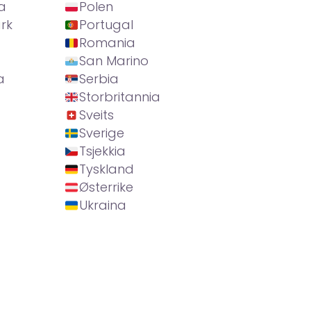
a
Polen
rk
Portugal
Romania
San Marino
a
Serbia
Storbritannia
Sveits
Sverige
Tsjekkia
Tyskland
Østerrike
Ukraina