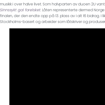
musikk i over halve livet. Som halvparten av duoen 2U vant
Sinnssykt gal forelsket
. Låten representerte dermed Norge 
finalen, der den endte opp på 13. plass av i alt 16 bidrag. 
Stockholms-basert og arbeider som låtskriver og produsen