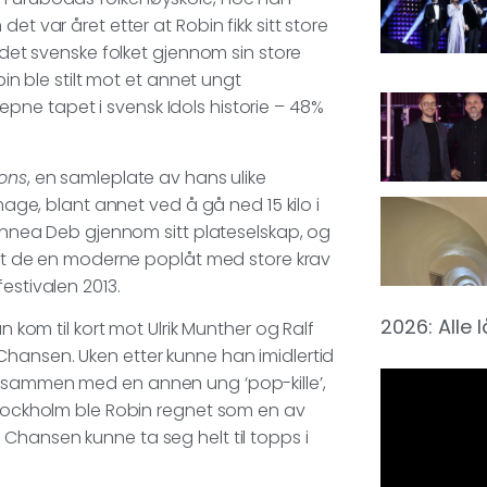
et var året etter at Robin fikk sitt store
r det svenske folket gjennom sin store
bin ble stilt mot et annet ungt
ne tapet i svensk Idols historie – 48%
ons
, en samleplate av hans ulike
image, blant annet ved å gå ned 15 kilo i
 Linnea Deb gjennom sitt plateselskap, og
 de en moderne poplåt med store krav
estivalen 2013.
2026: Alle 
n kom til kort mot Ulrik Munther og Ralf
Chansen. Uken etter kunne han imidlertid
t sammen med en annen ung ‘pop-kille’,
 Stockholm ble Robin regnet som en av
Chansen kunne ta seg helt til topps i