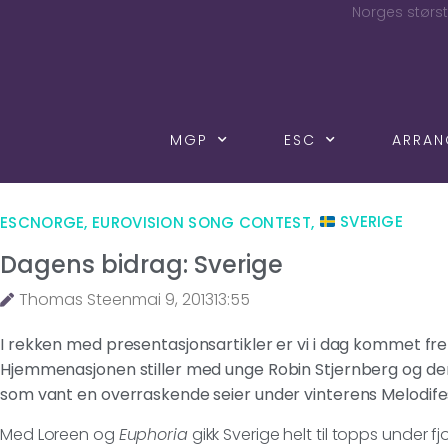
Norges størst
MGP
ESC
ARRA
ESCNORGE
,
EUROVISION SONG CONTEST
,
SVERIGE
Dagens bidrag: Sverige
Thomas Steen
mai 9, 2013
13:55
I rekken med presentasjonsartikler er vi i dag kommet frem
Hjemmenasjonen stiller med unge Robin Stjernberg og de
som vant en overraskende seier under vinterens Melodifes
Med Loreen og
Euphoria
gikk Sverige helt til topps under f