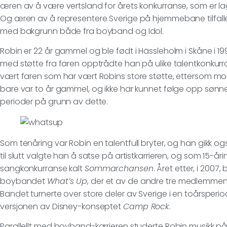
æren av å være vertsland for årets konkurranse, som er la
Og æren av å representere Sverige på hjemmebane tilfalle
med bakgrunn både fra boyband og Idol.
Robin er 22 år gammel og ble født i Hässleholm i Skåne i 1991.
med støtte fra faren opptrådte han på ulike talentkonkur
vært faren som har vært Robins store støtte, ettersom mor
bare var to år gammel, og ikke har kunnet følge opp sønn
perioder på grunn av dette.
Som tenåring var Robin en talentfull bryter, og han gikk o
til slutt valgte han å satse på artistkarrieren, og som 15-år
sangkonkurranse kalt
Sommarchansen
. Året etter, i 2007,
boybandet
What’s Up
, der et av de andre tre medlemmene
Bandet turnerte over store deler av Sverige i en toårsperio
versjonen av Disney-konseptet
Camp Rock
.
Parallellt med boyband-karrieren studerte Robin musikk p