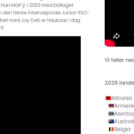
 han MGP jr. i 2003 med bidraget
i den første internasjonale Junior-ESC-
I likhet med Joy Deb er Haukaas i dag
t.
Vi teller ne
2026 land
Albania
Armeni
Aserba
Austral
Belgia