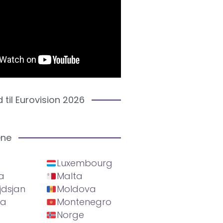
d til Eurovision 2026
ene
Luxembourg
a
Malta
jdsjan
Moldova
ia
Montenegro
Norge