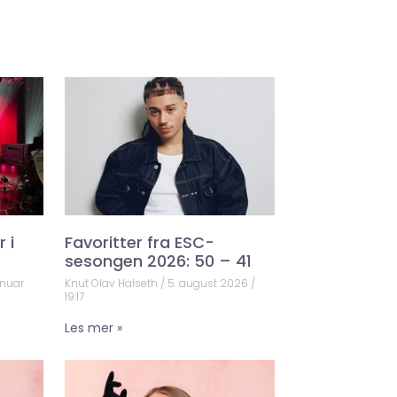
 i
Favoritter fra ESC-
sesongen 2026: 50 – 41
anuar
Knut Olav Halseth
5. august 2026
19:17
Les mer »