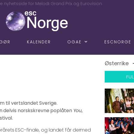
e nyhetsside for Melodi Grand Prix og Eurovision
NGØR
KALENDER
OGAE
ESCNORGE
Østerrike
FUL
 til vertslandet Sverige.
n delvis norskskrevne poplåten
You
,
tival.
jorårets ESC-finale, og landet får dermed