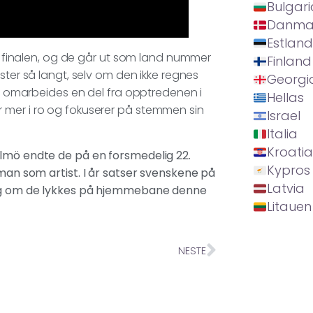
Bulgari
Danma
Estland
 i finalen, og de går ut som land nummer
Finland
ter så langt, selv om den ikke regnes
Georgi
get omarbeides en del fra opptredenen i
Hellas
 mer i ro og fokuserer på stemmen sin
Israel
Italia
Kroatia
almö endte de på en forsmedelig 22.
Kypros
kman som artist. I år satser svenskene på
Latvia
og om de lykkes på hjemmebane denne
Litauen
NESTE