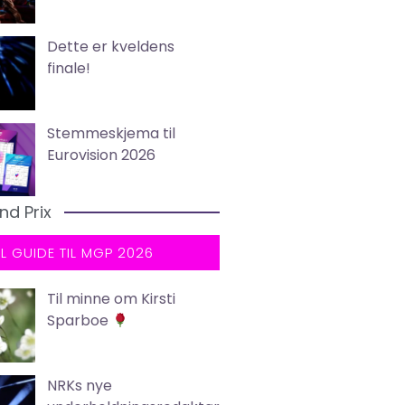
Dette er kveldens
finale!
Stemmeskjema til
Eurovision 2026
nd Prix
LL GUIDE TIL MGP 2026
Til minne om Kirsti
Sparboe
NRKs nye