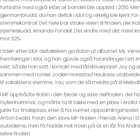
fortsatte med også etter at bandet ble oppløst i 2010. Men d
gjennombrudd, da han deltok i Idol og virkelig ble kjent fo
stemmekontroll. Det hele bar strake veien til finalen, der Ro
stjerneskudd, Amanda Fondell. Det endte med det mest knep
mot 52%.
I tiden etter Idol-deltakelsen ga Robin ut albumet
My Versi
fremføringer i Idol, og han gjorde også forandringer i sitt 
vekt. Så ble han satt i kontakt med låtskriverparet Joy og
sammen med norske Joakim Harestad Haukaas utarbeidet
til vokalistens stemme,
You
, som de så meldte på til Melodif
I MF opptrådte Robin i den fjerde og siste delfinalen, der ha
Gyllenhammar, og måtte ta til takke med en plass i Andra 
juble for finaleplass etter å ha vunnet oppsamlingsheate
Anton Ewald. Foran den store MF-finalen i Friends Arena i
outsiderne, men få hadde nok troen på at en låt fra Andra 
selve finalen.