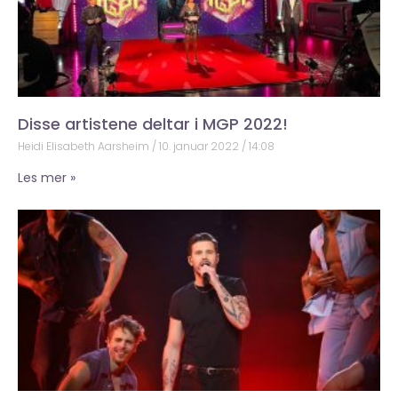
Disse artistene deltar i MGP 2022!
Heidi Elisabeth Aarsheim
10. januar 2022
14:08
Les mer »