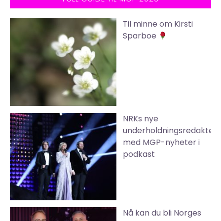
Til minne om Kirsti
Sparboe
NRKs nye
underholdningsredaktør
med MGP-nyheter i
podkast
Nå kan du bli Norges