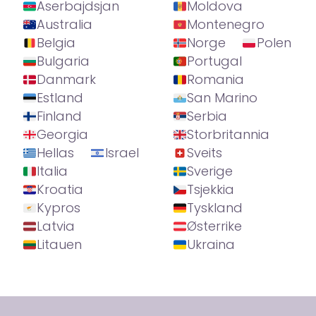
Aserbajdsjan
Moldova
Australia
Montenegro
Belgia
Norge
Polen
Bulgaria
Portugal
Danmark
Romania
Estland
San Marino
Finland
Serbia
Georgia
Storbritannia
Hellas
Israel
Sveits
Italia
Sverige
Kroatia
Tsjekkia
Kypros
Tyskland
Latvia
Østerrike
Litauen
Ukraina