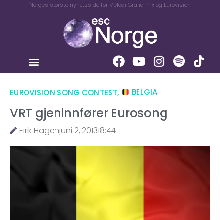
Norges største nyhetsside for Melodi Grand Prix og Eurovision
EUROVISION SONG CONTEST
,
BELGIA
VRT gjeninnfører Eurosong
Eirik Hagen
juni 2, 2013
18:44