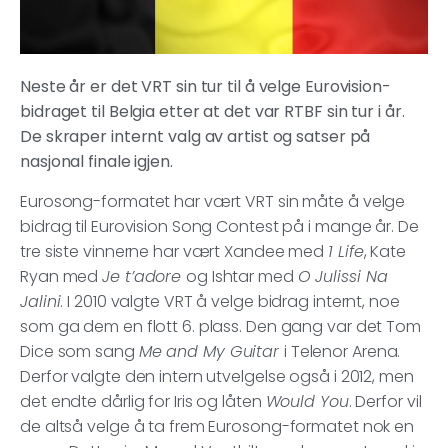
Neste år er det VRT sin tur til å velge Eurovision-
bidraget til Belgia etter at det var RTBF sin tur i år.
De skraper internt valg av artist og satser på
nasjonal finale igjen.
Eurosong-formatet har vært VRT sin måte å velge
bidrag til Eurovision Song Contest på i mange år. De
tre siste vinnerne har vært Xandee med
1 Life
, Kate
Ryan med
Je t’adore
og Ishtar med
O Julissi Na
Jalini
. I 2010 valgte VRT å velge bidrag internt, noe
som ga dem en flott 6. plass. Den gang var det Tom
Dice som sang
Me and My Guitar
i Telenor Arena.
Derfor valgte den intern utvelgelse også i 2012, men
det endte dårlig for Iris og låten
Would You
. Derfor vil
de altså velge å ta frem Eurosong-formatet nok en