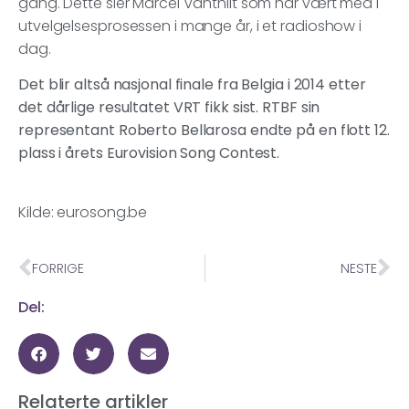
gang. Dette sier Marcel Vanthilt som har vært med i
utvelgelsesprosessen i mange år, i et radioshow i
dag.
Det blir altså nasjonal finale fra Belgia i 2014 etter
det dårlige resultatet VRT fikk sist. RTBF sin
representant Roberto Bellarosa endte på en flott 12.
plass i årets Eurovision Song Contest.
Kilde: eurosong.be
FORRIGE
NESTE
Del:
Relaterte artikler