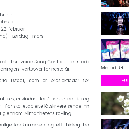
ebruar
februar
 22. februar
a) – Lørdag 1. mars
este Eurovision Song Contest fant sted i
Melodi Gra
dningen i vertsbyer for neste år.
a Ilstedt, som er prosjektleder for
FU
nteres, er vinduet for å sende inn bidrag
 fjor skal etablerte låtskrivere sende inn
 gjennom ‘Allmänhetens tävling.’
anlige konkurransen og ett bidrag fra