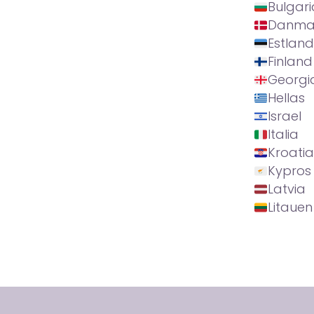
Bulgari
Danma
Estland
Finland
Georgi
Hellas
Israel
Italia
Kroatia
Kypros
Latvia
Litauen