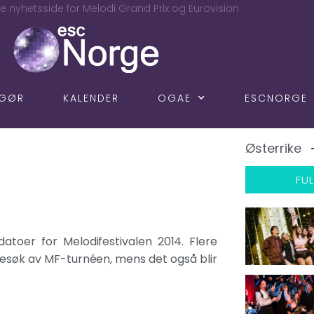
e nyhetsside for Melodi Grand Prix og Eurovision
NGØR
KALENDER
OGAE
ESCNORGE
Østerrike
FUL
atoer for Melodifestivalen 2014. Flere
esøk av MF-turnéen, mens det også blir