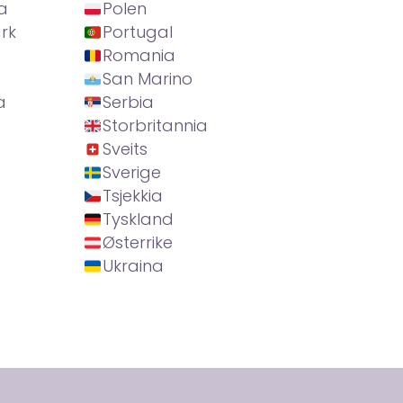
a
Polen
rk
Portugal
Romania
San Marino
a
Serbia
Storbritannia
Sveits
Sverige
Tsjekkia
Tyskland
Østerrike
Ukraina