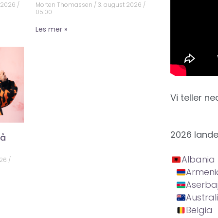
t 2026
Morten Thomassen
3. august 2026
05:00
Les mer »
Vi teller ne
2026 land
på
Albania
026
Armeni
Aserba
Austral
Belgia