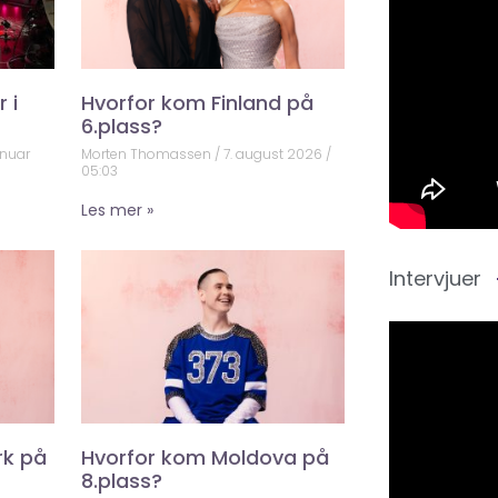
 i
Hvorfor kom Finland på
6.plass?
anuar
Morten Thomassen
7. august 2026
05:03
Les mer »
Intervjuer
rk på
Hvorfor kom Moldova på
8.plass?