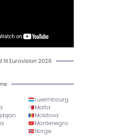
d til Eurovision 2026
ene
Luxembourg
a
Malta
jdsjan
Moldova
ia
Montenegro
Norge