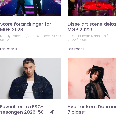
Store forandringer for
Disse artistene deltar
MGP 2023
MGP 2022!
Mandy Pettersen
30. november 2022
Heidi Elisabeth Aarsheim
10. j
08:02
2022
14:08
Les mer »
Les mer »
Favoritter fra ESC-
Hvorfor kom Danma
sesongen 2026: 50 – 41
7.plass?