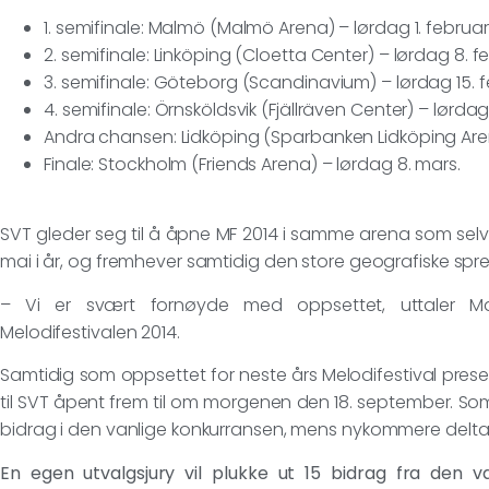
1. semifinale: Malmö (Malmö Arena) – lørdag 1. februar
2. semifinale: Linköping (Cloetta Center) – lørdag 8. f
3. semifinale: Göteborg (Scandinavium) – lørdag 15. 
4. semifinale: Örnsköldsvik (Fjällräven Center) – lørdag
Andra chansen: Lidköping (Sparbanken Lidköping Aren
Finale: Stockholm (Friends Arena) – lørdag 8. mars.
SVT gleder seg til å åpne MF 2014 i samme arena som selv
mai i år, og fremhever samtidig den store geografiske spre
– Vi er svært fornøyde med oppsettet, uttaler Mari
Melodifestivalen 2014.
Samtidig som oppsettet for neste års Melodifestival prese
til SVT åpent frem til om morgenen den 18. september. Som i
bidrag i den vanlige konkurransen, mens nykommere deltar
En egen utvalgsjury vil plukke ut 15 bidrag fra den v