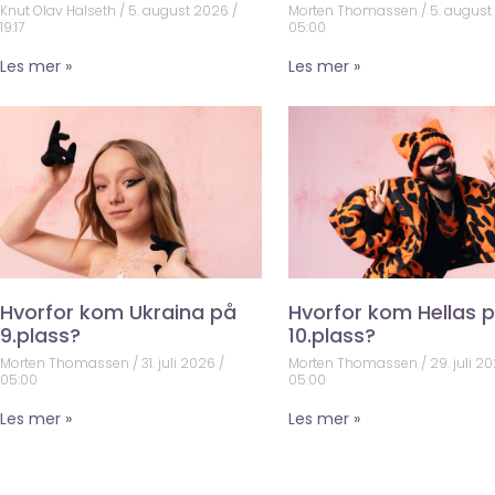
Knut Olav Halseth
5. august 2026
Morten Thomassen
5. augus
19:17
05:00
Les mer »
Les mer »
Hvorfor kom Ukraina på
Hvorfor kom Hellas 
9.plass?
10.plass?
Morten Thomassen
31. juli 2026
Morten Thomassen
29. juli 2
05:00
05:00
Les mer »
Les mer »