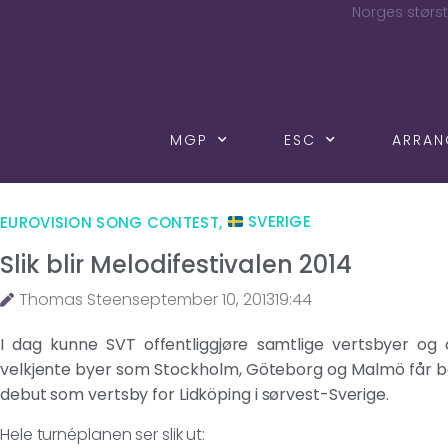
Norges størst
MGP
ESC
ARRA
EUROVISION SONG CONTEST
,
SVERIGE
Slik blir Melodifestivalen 2014
Thomas Steen
september 10, 2013
19:44
I dag kunne SVT offentliggjøre samtlige vertsbyer og d
velkjente byer som Stockholm, Göteborg og Malmö får b
debut som vertsby for Lidköping i sørvest-Sverige.
Hele turnéplanen ser slik ut: