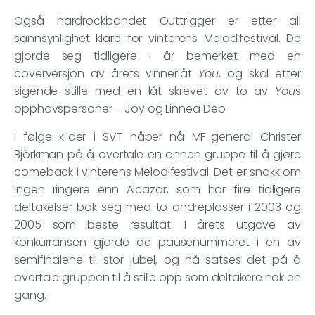
Også hardrockbandet Outtrigger er etter all
sannsynlighet klare for vinterens Melodifestival. De
gjorde seg tidligere i år bemerket med en
coverversjon av årets vinnerlåt
You
, og skal etter
sigende stille med en låt skrevet av to av
You
s
opphavspersoner – Joy og Linnea Deb.
I følge kilder i SVT håper nå MF-general Christer
Björkman på å overtale en annen gruppe til å gjøre
comeback i vinterens Melodifestival. Det er snakk om
ingen ringere enn Alcazar, som har fire tidligere
deltakelser bak seg med to andreplasser i 2003 og
2005 som beste resultat. I årets utgave av
konkurransen gjorde de pausenummeret i en av
semifinalene til stor jubel, og nå satses det på å
overtale gruppen til å stille opp som deltakere nok en
gang.