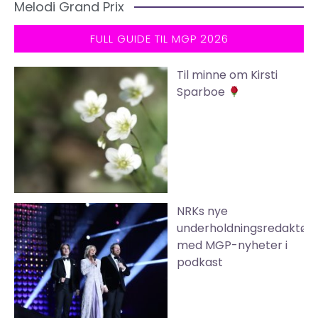
Melodi Grand Prix
FULL GUIDE TIL MGP 2026
Til minne om Kirsti
Sparboe
NRKs nye
underholdningsredaktør
med MGP-nyheter i
podkast