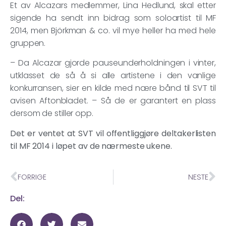
Et av Alcazars medlemmer, Lina Hedlund, skal etter
sigende ha sendt inn bidrag som soloartist til MF
2014, men Björkman & co. vil mye heller ha med hele
gruppen.
– Da Alcazar gjorde pauseunderholdningen i vinter,
utklasset de så å si alle artistene i den vanlige
konkurransen, sier en kilde med nære bånd til SVT til
avisen Aftonbladet. – Så de er garantert en plass
dersom de stiller opp.
Det er ventet at SVT vil offentliggjøre deltakerlisten
til MF 2014 i løpet av de nærmeste ukene.
FORRIGE
NESTE
Del: