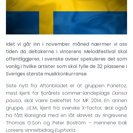
Idet vi går inn i november måned nærmer vi oss
tiden da deltakerne i vinterens Melodifestival skal
offentliggjøres. I svenske aviser spekuleres det som
vanlig i hvilke artister som skal fylle de 32 plassene i
Sveriges største musikkonkurranse.
Siste nytt fra Aftonbladet er at gruppen Panetoz,
mest kjent for fjorårets sommer-landeplage
Dansa
pausa
, skal være bekreftet for MF 2014. En annen
gruppe, J.E.M., kjent fra svenske X-factor, skal også
ha fått klarsignal med en låt skrevet av ringrevene
Thomas G:Son og Peter Boström – mennene bak
Loreens vinnerbidrag
Euphoria
.