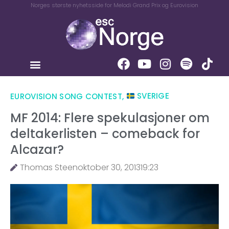
Norges største nyhetsside for Melodi Grand Prix og Eurovision
EUROVISION SONG CONTEST
,
SVERIGE
MF 2014: Flere spekulasjoner om
deltakerlisten – comeback for
Alcazar?
Thomas Steen
oktober 30, 2013
19:23