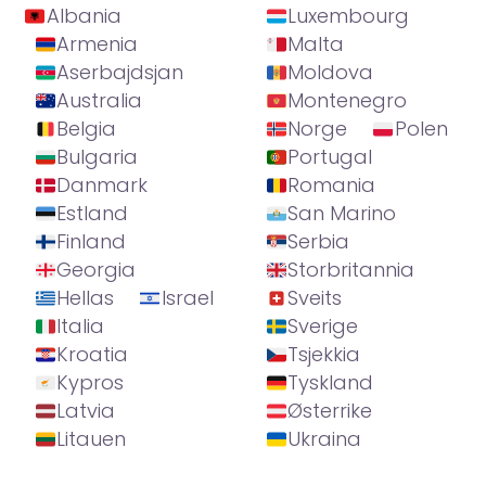
Albania
Luxembourg
Armenia
Malta
Aserbajdsjan
Moldova
Australia
Montenegro
Belgia
Norge
Polen
Bulgaria
Portugal
Danmark
Romania
Estland
San Marino
Finland
Serbia
Georgia
Storbritannia
Hellas
Israel
Sveits
Italia
Sverige
Kroatia
Tsjekkia
Kypros
Tyskland
Latvia
Østerrike
Litauen
Ukraina