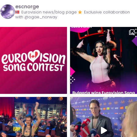
escnorge
Eurovision news/blog page
Exclusive collaboration
with @ogae_norway