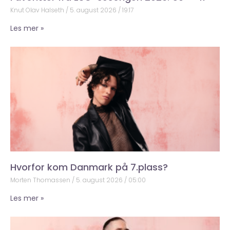
Knut Olav Halseth
5. august 2026
19:17
Les mer »
Hvorfor kom Danmark på 7.plass?
Morten Thomassen
5. august 2026
05:00
Les mer »