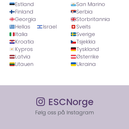
Estland
San Marino
Finland
Serbia
Georgia
Storbritannia
Hellas
Israel
Sveits
Italia
Sverige
Kroatia
Tsjekkia
Kypros
Tyskland
Latvia
Østerrike
Litauen
Ukraina
ESCNorge
Følg oss på Instagram