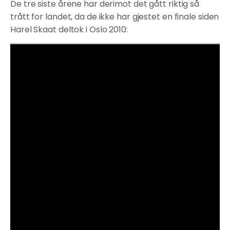
De tre siste årene har derimot det gått riktig så
trått for landet, da de ikke har gjestet en finale siden
Harel Skaat deltok i Oslo 2010: