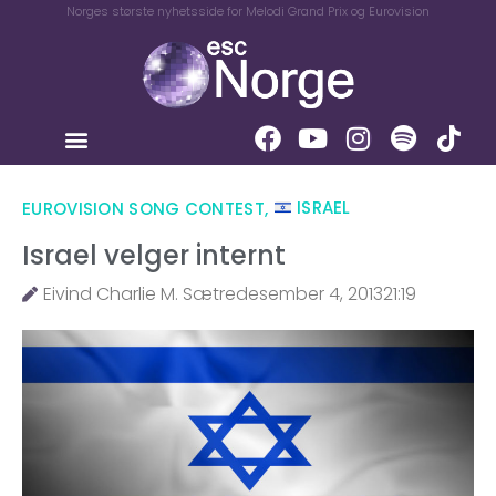
Norges største nyhetsside for Melodi Grand Prix og Eurovision
EUROVISION SONG CONTEST
,
ISRAEL
Israel velger internt
Eivind Charlie M. Sætre
desember 4, 2013
21:19