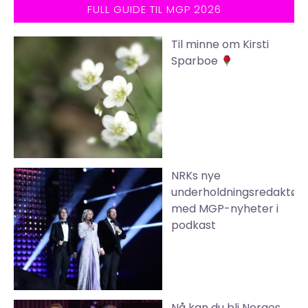
FULL GUIDE TIL MGP 2026
Til minne om Kirsti
Sparboe
NRKs nye
underholdningsredaktør
med MGP-nyheter i
podkast
Nå kan du bli Norges