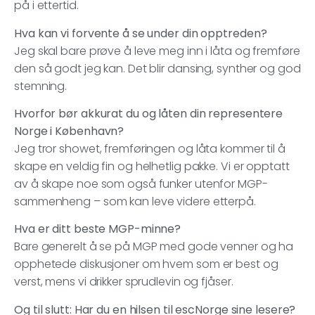
på i ettertid.
Hva kan vi forvente å se under din opptreden?
Jeg skal bare prøve å leve meg inn i låta og fremføre
den så godt jeg kan. Det blir dansing, synther og god
stemning.
Hvorfor bør akkurat du og låten din representere
Norge i København?
Jeg tror showet, fremføringen og låta kommer til å
skape en veldig fin og helhetlig pakke. Vi er opptatt
av å skape noe som også funker utenfor MGP-
sammenheng – som kan leve videre etterpå.
Hva er ditt beste MGP-minne?
Bare generelt å se på MGP med gode venner og ha
opphetede diskusjoner om hvem som er best og
verst, mens vi drikker sprudlevin og fjåser.
Og til slutt: Har du en hilsen til escNorge sine lesere?