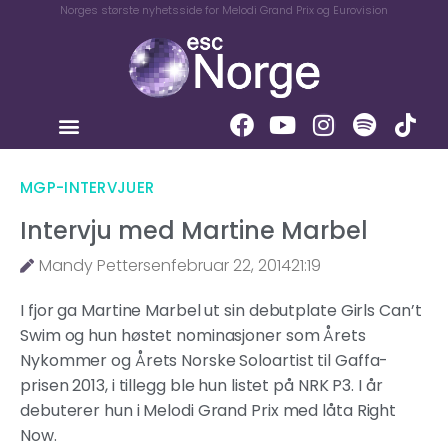
Norges største nyhetsside for Melodi Grand Prix og Eurovision
MGP-INTERVJUER
Intervju med Martine Marbel
Mandy Pettersen
februar 22, 2014
21:19
I fjor ga Martine Marbel ut sin debutplate Girls Can’t
Swim og hun høstet nominasjoner som Årets
Nykommer og Årets Norske Soloartist til Gaffa-
prisen 2013, i tillegg ble hun listet på NRK P3. I år
debuterer hun i Melodi Grand Prix med låta Right
Now.