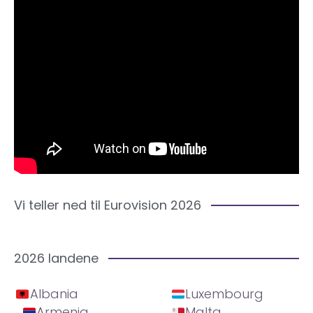
Vi teller ned til Eurovision 2026
2026 landene
Albania
Luxembourg
Armenia
Malta