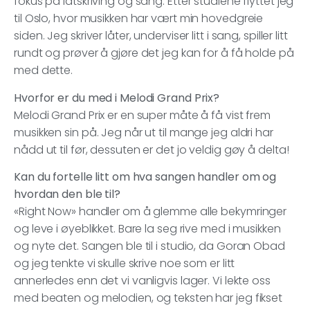
fokus på låtskriving og sang. Etter studiene flyttet jeg
til Oslo, hvor musikken har vært min hovedgreie
siden. Jeg skriver låter, underviser litt i sang, spiller litt
rundt og prøver å gjøre det jeg kan for å få holde på
med dette.
Hvorfor er du med i Melodi Grand Prix?
Melodi Grand Prix er en super måte å få vist frem
musikken sin på. Jeg når ut til mange jeg aldri har
nådd ut til før, dessuten er det jo veldig gøy å delta!
Kan du fortelle litt om hva sangen handler om og
hvordan den ble til?
«Right Now» handler om å glemme alle bekymringer
og leve i øyeblikket. Bare la seg rive med i musikken
og nyte det. Sangen ble til i studio, da Goran Obad
og jeg tenkte vi skulle skrive noe som er litt
annerledes enn det vi vanligvis lager. Vi lekte oss
med beaten og melodien, og teksten har jeg fikset