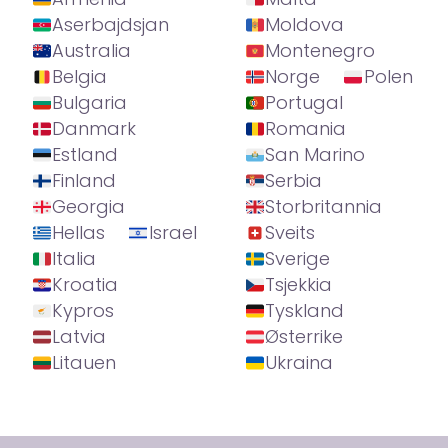
Aserbajdsjan
Moldova
Australia
Montenegro
Belgia
Norge
Polen
Bulgaria
Portugal
Danmark
Romania
Estland
San Marino
Finland
Serbia
Georgia
Storbritannia
Hellas
Israel
Sveits
Italia
Sverige
Kroatia
Tsjekkia
Kypros
Tyskland
Latvia
Østerrike
Litauen
Ukraina