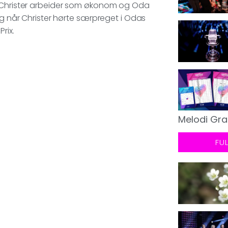
. Christer arbeider som økonom og Oda
og når Christer hørte særpreget i Odas
rix.
Melodi Gra
FU