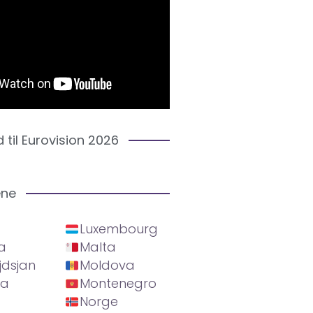
d til Eurovision 2026
ene
Luxembourg
a
Malta
jdsjan
Moldova
ia
Montenegro
Norge