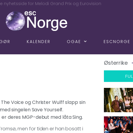
e nyhetsside for Melodi Grand Prix og Eurovision
NGØR
KALENDER
OGAE
ESCNORGE
Østerrike
FUL
 The Voice og Christer Wulff slapp sin
3 med singelen Save Yourself.
et er deres MGP-debut med låta Sing.
Tromsø, men for tiden er han bosatt i