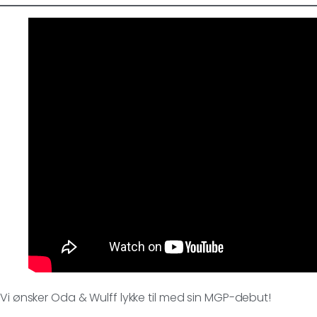
Vi ønsker Oda & Wulff lykke til med sin MGP-debut!