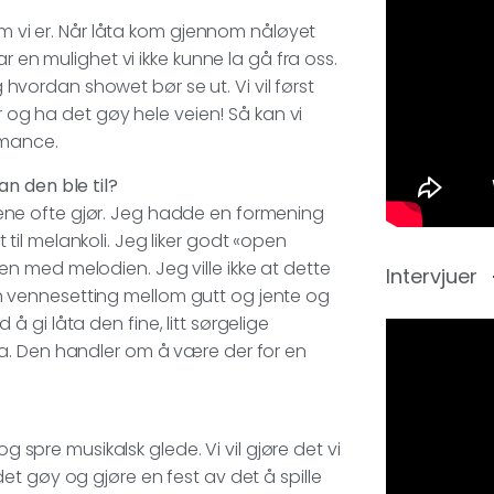
em vi er. Når låta kom gjennom nåløyet
r en mulighet vi ikke kunne la gå fra oss.
ordan showet bør se ut. Vi vil først
r og ha det gøy hele veien! Så kan vi
rmance.
n den ble til?
ne ofte gjør. Jeg hadde en formening
et til melankoli. Jeg liker godt «open
n med melodien. Jeg ville ikke at dette
Intervjuer
g en vennesetting mellom gutt og jente og
 gi låta den fine, litt sørgelige
a. Den handler om å være der for en
g spre musikalsk glede. Vi vil gjøre det vi
t gøy og gjøre en fest av det å spille