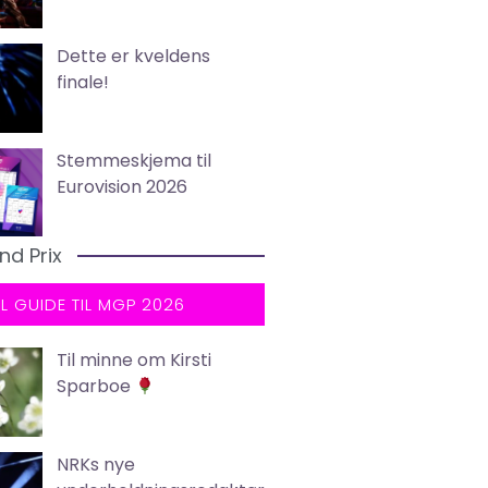
Dette er kveldens
finale!
Stemmeskjema til
Eurovision 2026
nd Prix
LL GUIDE TIL MGP 2026
Til minne om Kirsti
Sparboe
NRKs nye