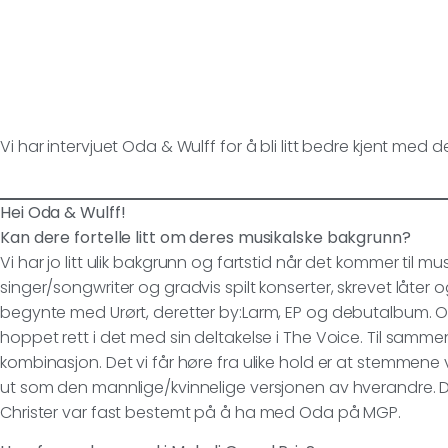
Vi har intervjuet Oda & Wulff for å bli litt bedre kjent med 
Hei Oda & Wulff!
Kan dere fortelle litt om deres musikalske bakgrunn?
Vi har jo litt ulik bakgrunn og fartstid når det kommer til mu
singer/songwriter og gradvis spilt konserter, skrevet låter 
begynte med Urørt, deretter by:Larm, EP og debutalbum. 
hoppet rett i det med sin deltakelse i The Voice. Til sam
kombinasjon. Det vi får høre fra ulike hold er at stemmen
ut som den mannlige/kvinnelige versjonen av hverandre. De
Christer var fast bestemt på å ha med Oda på MGP.