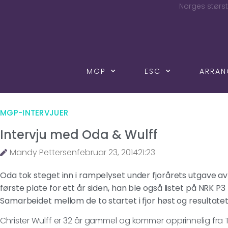
Norges størst
MGP
ESC
ARRA
MGP-INTERVJUER
Intervju med Oda & Wulff
Mandy Pettersen
februar 23, 2014
21:23
Oda tok steget inn i rampelyset under fjorårets utgave av
første plate for ett år siden, han ble også listet på NRK P
Samarbeidet mellom de to startet i fjor høst og resultat
Christer Wulff er 32 år gammel og kommer opprinnelig fra 