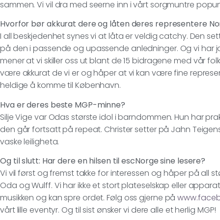
sammen. Vi vil dra med seerne inn i vårt sorgmuntre popun
Hvorfor bør akkurat dere og låten deres representere N
I all beskjedenhet synes vi at låta er veldig catchy. Den sett
på den i passende og upassende anledninger. Og vi har job
mener at vi skiller oss ut blant de 15 bidragene med vår folk-
være akkurat de vi er og håper at vi kan være fine represen
heldige å komme til København.
Hva er deres beste MGP-minne?
Silje Vige var Odas største idol i barndommen. Hun har prak
den går fortsatt på repeat. Christer setter på Jahn Teigens
vaske leiligheta.
Og til slutt: Har dere en hilsen til escNorge sine lesere?
Vi vil først og fremst takke for interessen og håper på all st
Oda og Wulff. Vi har ikke et stort plateselskap eller apparat
musikken og kan spre ordet. Følg oss gjerne på
www.faceb
vårt lille eventyr. Og til sist ønsker vi dere alle et herlig MGP!