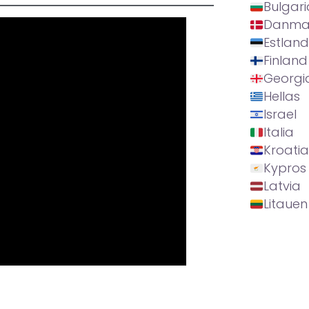
Bulgari
Danma
Estland
Finland
Georgi
Hellas
Israel
Italia
Kroatia
Kypros
Latvia
Litauen