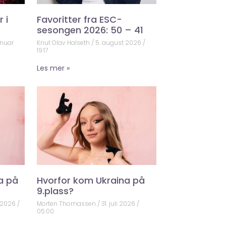
 i
Favoritter fra ESC-
sesongen 2026: 50 – 41
anuar
Knut Olav Halseth
5. august 2026
19:17
Les mer »
a på
Hvorfor kom Ukraina på
9.plass?
 2026
Morten Thomassen
31. juli 2026
05:00