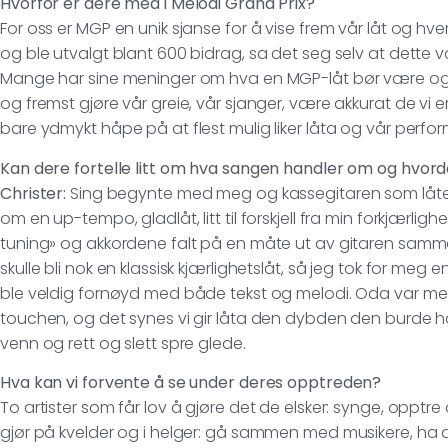
Hvorfor er dere med i Melodi Grand Prix?
For oss er MGP en unik sjanse for å vise frem vår låt og hv
og ble utvalgt blant 600 bidrag, sa det seg selv at dette va
Mange har sine meninger om hva en MGP-låt bør være og hv
og fremst gjøre vår greie, vår sjanger, være akkurat de vi e
bare ydmykt håpe på at flest mulig liker låta og vår perfo
Kan dere fortelle litt om hva sangen handler om og hvorda
Christer:
Sing begynte med meg og kassegitaren som låte
om en up-tempo, gladlåt, litt til forskjell fra min forkjærligh
tuning» og akkordene falt på en måte ut av gitaren samme
skulle bli nok en klassisk kjærlighetslåt, så jeg tok for me
ble veldig fornøyd med både tekst og melodi. Oda var med å
touchen, og det synes vi gir låta den dybden den burde h
venn og rett og slett spre glede.
Hva kan vi forvente å se under deres opptreden?
To artister som får lov å gjøre det de elsker: synge, opptre o
gjør på kvelder og i helger: gå sammen med musikere, ha de