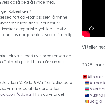
ivers og få de til å synge med.
orge i København?
er seg fort og vi tar oss selv i å nynne
bet med låta siden i fjor høst! Vi
inspirerte organiske lydbilde. Og vi vil
tanter av Norge skulle vi være så utrolig
Vi teller ne
tisk talt vokst med «Alle mine tanker» og
 «Optimist» på full blast når han skal
2026 land
Albania
øtte vi kan få. Oda & Wulff er faktisk bare
Armeni
, så vi må håpe at de der ute liker
Aserba
ook.com/odawulff
hvis du vil ta del i
Austral
Belgia