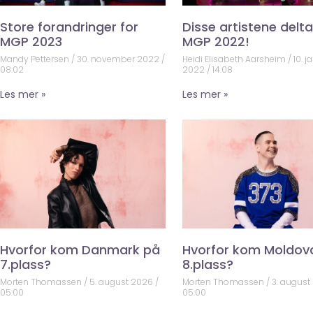
Store forandringer for
Disse artistene deltar
MGP 2023
MGP 2022!
Mandy Pettersen
30. november 2022
Heidi Elisabeth Aarsheim
10. j
08:02
2022
14:08
Les mer »
Les mer »
Hvorfor kom Danmark på
Hvorfor kom Moldov
7.plass?
8.plass?
Morten Thomassen
5. august 2026
Morten Thomassen
3. august
05:00
05:00