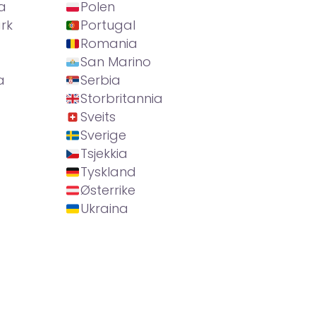
a
Polen
rk
Portugal
Romania
San Marino
a
Serbia
Storbritannia
Sveits
Sverige
Tsjekkia
Tyskland
Østerrike
Ukraina