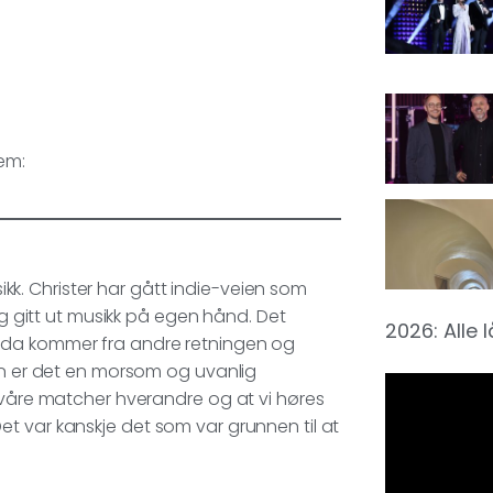
dem:
sikk. Christer har gått indie-veien som
og gitt ut musikk på egen hånd. Det
2026: Alle 
Oda kommer fra andre retningen og
men er det en morsom og uvanlig
e våre matcher hverandre og at vi høres
t var kanskje det som var grunnen til at