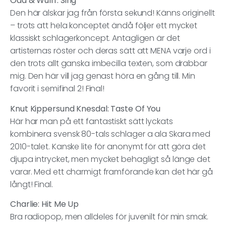
Oda & Wulff: Sing
Den här älskar jag från första sekund! Känns originellt
– trots att hela konceptet ändå följer ett mycket
klassiskt schlagerkoncept. Antagligen är det
artisternas röster och deras sätt att MENA varje ord i
den trots allt ganska imbecilla texten, som drabbar
mig. Den här vill jag genast höra en gång till. Min
favorit i semifinal 2! Final!
Knut Kippersund Knesdal: Taste Of You
Här har man på ett fantastiskt sätt lyckats
kombinera svensk 80-tals schlager a ala Skara med
2010-talet. Kanske lite för anonymt för att göra det
djupa intrycket, men mycket behagligt så länge det
varar. Med ett charmigt framförande kan det här gå
långt! Final.
Charlie: Hit Me Up
Bra radiopop, men alldeles för juvenilt för min smak.