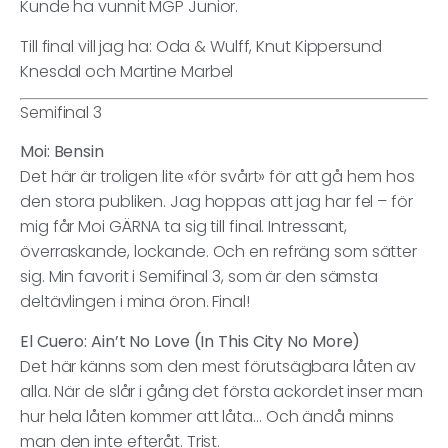
Kunde ha vunnit MGP Junior.
Till final vill jag ha: Oda & Wulff, Knut Kippersund
Knesdal och Martine Marbel
Semifinal 3
Moi: Bensin
Det här är troligen lite «för svårt» för att gå hem hos
den stora publiken. Jag hoppas att jag har fel – för
mig får Moi GÄRNA ta sig till final. Intressant,
överraskande, lockande. Och en refräng som sätter
sig. Min favorit i Semifinal 3, som är den sämsta
deltävlingen i mina öron. Final!
El Cuero: Ain’t No Love (In This City No More)
Det här känns som den mest förutsägbara låten av
alla. När de slår i gång det första ackordet inser man
hur hela låten kommer att låta… Och ändå minns
man den inte efteråt. Trist.