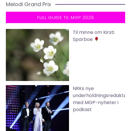
Melodi Grand Prix
FULL GUIDE TIL MGP 2026
Til minne om Kirsti
Sparboe
NRKs nye
underholdningsredaktør
med MGP-nyheter i
podkast