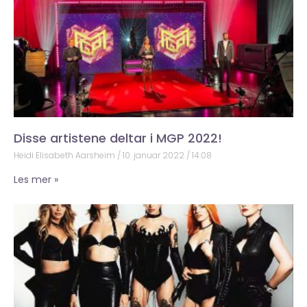
Disse artistene deltar i MGP 2022!
Heidi Elisabeth Aarsheim
10. januar 2022
14:08
Les mer »