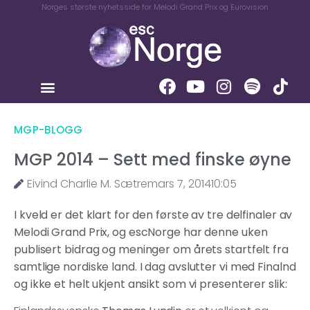
Norges største nyhetsside for Melodi Grand Prix og Eurovision
MGP-BLOGG
MGP 2014 – Sett med finske øyne
Eivind Charlie M. Sætre
mars 7, 2014
10:05
I kveld er det klart for den første av tre delfinaler av
Melodi Grand Prix, og escNorge har denne uken
publisert bidrag og meninger om årets startfelt fra
samtlige nordiske land. I dag avslutter vi med Finalnd
og ikke et helt ukjent ansikt som vi presenterer slik: