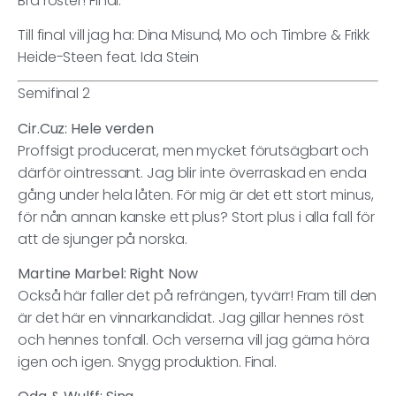
Bra röster! Final.
Till final vill jag ha: Dina Misund, Mo och Timbre & Frikk
Heide-Steen feat. Ida Stein
Semifinal 2
Cir.Cuz: Hele verden
Proffsigt producerat, men mycket förutsägbart och
därför ointressant. Jag blir inte överraskad en enda
gång under hela låten. För mig är det ett stort minus,
för nån annan kanske ett plus? Stort plus i alla fall för
att de sjunger på norska.
Martine Marbel: Right Now
Också här faller det på refrängen, tyvärr! Fram till den
är det här en vinnarkandidat. Jag gillar hennes röst
och hennes tonfall. Och verserna vill jag gärna höra
igen och igen. Snygg produktion. Final.