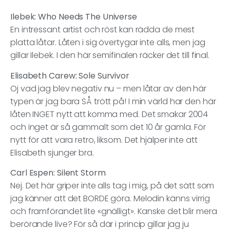
Ilebek: Who Needs The Universe
En intressant artist och röst kan rädda de mest
platta låtar. Låten i sig övertygar inte alls, men jag
gillar Ilebek. I den här semifinalen räcker det till final.
Elisabeth Carew: Sole Survivor
Oj vad jag blev negativ nu – men låtar av den här
typen är jag bara SÅ trött på! I min värld har den här
låten INGET nytt att komma med. Det smakar 2004
och inget är så gammalt som det 10 år gamla. För
nytt för att vara retro, liksom. Det hjälper inte att
Elisabeth sjunger bra.
Carl Espen: Silent Storm
Nej. Det här griper inte alls tag i mig, på det sätt som
jag känner att det BORDE göra. Melodin känns virrig
och framförandet lite «gnälligt». Kanske det blir mera
berörande live? För så där i princip gillar jag ju