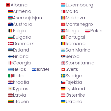
Albania
Luxembourg
Armenia
Malta
Aserbajdsjan
Moldova
Australia
Montenegro
Belgia
Norge
Polen
Bulgaria
Portugal
Danmark
Romania
Estland
San Marino
Finland
Serbia
Georgia
Storbritannia
Hellas
Israel
Sveits
Italia
Sverige
Kroatia
Tsjekkia
Kypros
Tyskland
Latvia
Østerrike
Litauen
Ukraina