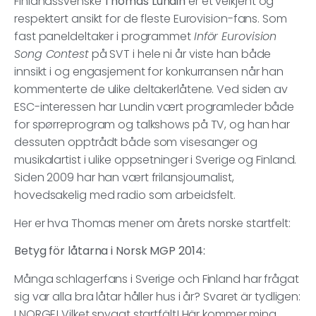
Finlandssvenske
Thomas Lundin
er et velkjent og
respektert ansikt for de fleste Eurovision-fans. Som
fast paneldeltaker i programmet
Inför Eurovision
Song Contest
på SVT i hele ni år viste han både
innsikt i og engasjement for konkurransen når han
kommenterte de ulike deltakerlåtene. Ved siden av
ESC-interessen har Lundin vært programleder både
for spørreprogram og talkshows på TV, og han har
dessuten opptrådt både som visesanger og
musikalartist i ulike oppsetninger i Sverige og Finland.
Siden 2009 har han vært frilansjournalist,
hovedsakelig med radio som arbeidsfelt.
Her er hva Thomas mener om årets norske startfelt:
Betyg för låtarna i Norsk MGP 2014:
Många schlagerfans i Sverige och Finland har frågat
sig var alla bra låtar håller hus i år? Svaret är tydligen:
I NORGE! Vilket snyggt startfält! Här kommer mina