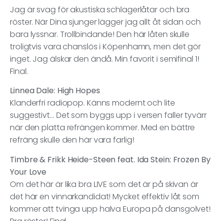
Jag är svag för akustiska schlagerlåtar och bra
röster. När Dina sjunger lägger jag allt åt sidan och
bara lyssnar. Trollbindande! Den här låten skulle
troligtvis vara chanslös i Köpenhamn, men det gör
inget. Jag älskar den ändå. Min favorit i semifinal 1!
Final.
Linnea Dale: High Hopes
Klanderfri radiopop. Känns modernt och lite
suggestivt… Det som byggs upp i versen faller tyvärr
när den platta refrängen kommer. Med en bättre
refräng skulle den här vara farlig!
Timbre & Frikk Heide-Steen feat. Ida Stein: Frozen By
Your Love
Om det här är lika bra LIVE som det är på skivan är
det här en vinnarkandidat! Mycket effektiv låt som
kommer att tvinga upp halva Europa på dansgolvet!