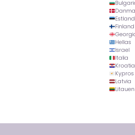
Bulgari
Danma
Estland
Finland
Georgi
Hellas
Israel
Italia
Kroatia
Kypros
Latvia
Litauen