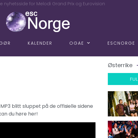
e nyhetsside for Melodi Grand Prix og Eurovision
NGØR
KALENDER
OGAE
ESCNORGE
Østerrike
FUL
P3 blitt sluppet på de offisielle sidene
kan du høre her!