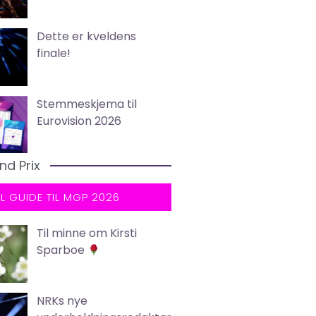
Dette er kveldens
finale!
Stemmeskjema til
Eurovision 2026
nd Prix
LL GUIDE TIL MGP 2026
Til minne om Kirsti
Sparboe
NRKs nye