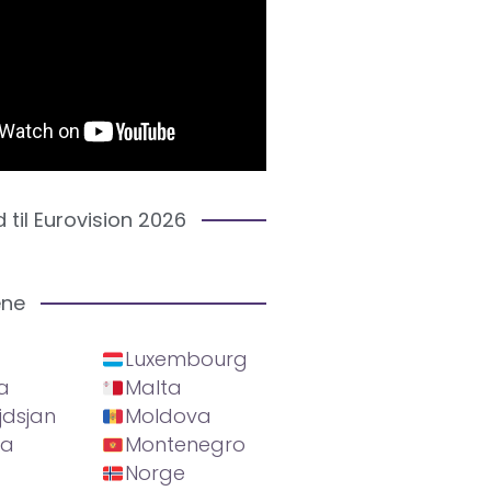
d til Eurovision 2026
ene
Luxembourg
a
Malta
jdsjan
Moldova
ia
Montenegro
Norge