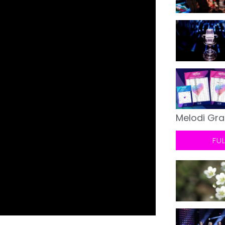
Melodi Gra
FU