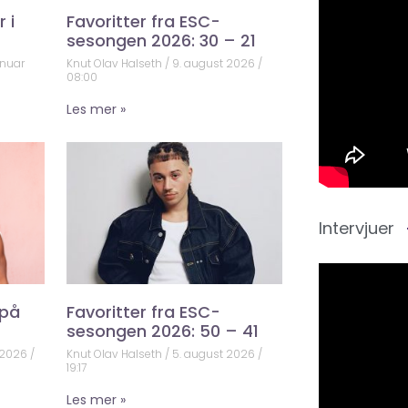
 i
Favoritter fra ESC-
sesongen 2026: 30 – 21
anuar
Knut Olav Halseth
9. august 2026
08:00
Les mer »
Intervjuer
 på
Favoritter fra ESC-
sesongen 2026: 50 – 41
 2026
Knut Olav Halseth
5. august 2026
19:17
Les mer »