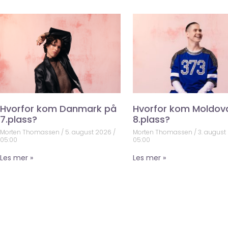
Hvorfor kom Danmark på
Hvorfor kom Moldov
7.plass?
8.plass?
Morten Thomassen
5. august 2026
Morten Thomassen
3. august
05:00
05:00
Les mer »
Les mer »