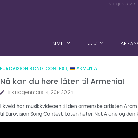
Norges størst
MGP
ESC
ARRA
EUROVISION SONG CONTEST
,
ARMENIA
Nå kan du høre låten til Armenia!
Eirik Hagen
mars 14, 2014
20:24
I kveld har musikkvideoen til den armenske artisten Aram M
til Eurovision Song Contest. Låten heter Not Alone og den 