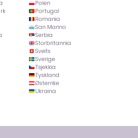
a
Polen
rk
Portugal
Romania
San Marino
a
Serbia
Storbritannia
Sveits
Sverige
Tsjekkia
Tyskland
Østerrike
Ukraina