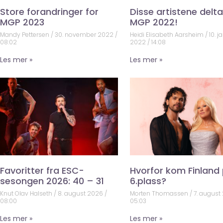
Store forandringer for
Disse artistene deltar
MGP 2023
MGP 2022!
Mandy Pettersen
30. november 2022
Heidi Elisabeth Aarsheim
10. j
08:02
2022
14:08
Les mer »
Les mer »
Favoritter fra ESC-
Hvorfor kom Finland
sesongen 2026: 40 – 31
6.plass?
Knut Olav Halseth
8. august 2026
Morten Thomassen
7. august
08:00
05:03
Les mer »
Les mer »