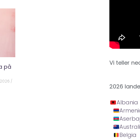
Vi teller ne
a på
 2026
2026 land
Albania
Armeni
Aserba
Austral
Belgia