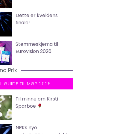
Dette er kveldens
finale!
Stemmeskjema til
Eurovision 2026
nd Prix
LL GUIDE TIL MGP 2026
Til minne om Kirsti
Sparboe
NRKs nye