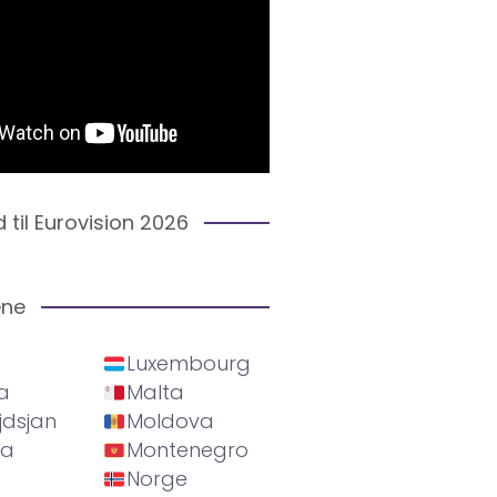
d til Eurovision 2026
ene
Luxembourg
a
Malta
jdsjan
Moldova
ia
Montenegro
Norge