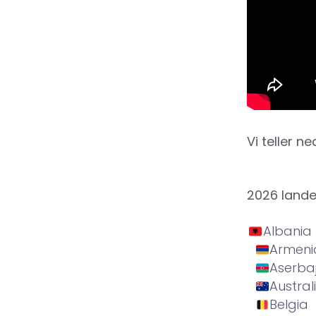
Vi teller ne
2026 land
Albania
Armeni
Aserba
Austral
Belgia