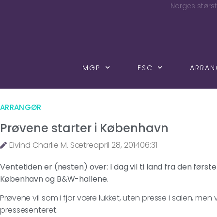
Norges størst
MGP
ESC
ARRA
ARRANGØR
Prøvene starter i København
Eivind Charlie M. Sætre
april 28, 2014
06:31
Ventetiden er (nesten) over: I dag vil ti land fra den førs
København og B&W-hallene.
Prøvene vil som i fjor være lukket, uten presse i salen, men vi
pressesenteret.