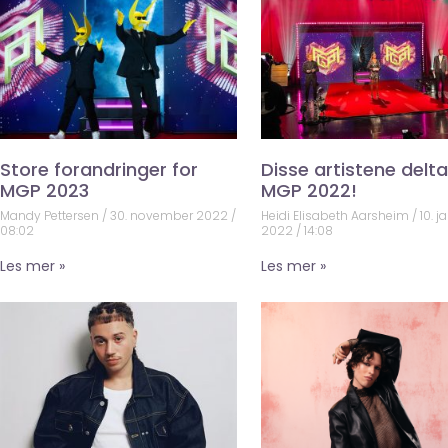
Store forandringer for
Disse artistene deltar
MGP 2023
MGP 2022!
Mandy Pettersen
30. november 2022
Heidi Elisabeth Aarsheim
10. j
08:02
2022
14:08
Les mer »
Les mer »