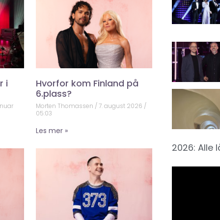
 i
Hvorfor kom Finland på
6.plass?
anuar
Morten Thomassen
7. august 2026
05:03
Les mer »
2026: Alle 