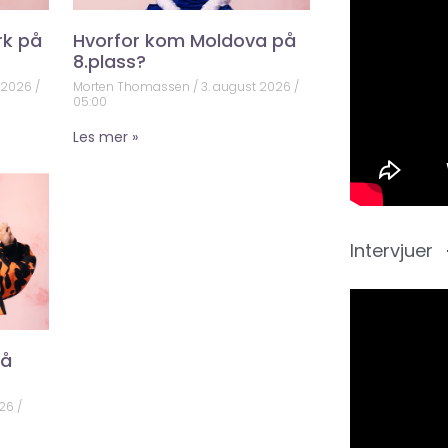
rk på
Hvorfor kom Moldova på
8.plass?
t 2026
Morten Thomassen
3. august 2026
05:00
Les mer »
Intervjuer
på
026