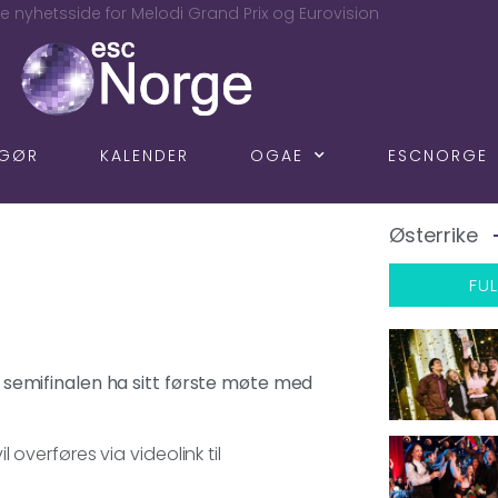
e nyhetsside for Melodi Grand Prix og Eurovision
NGØR
KALENDER
OGAE
ESCNORGE
Østerrike
FUL
te semifinalen ha sitt første møte med
l overføres via videolink til