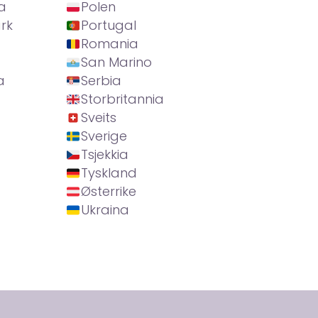
a
Polen
rk
Portugal
Romania
San Marino
a
Serbia
Storbritannia
Sveits
Sverige
Tsjekkia
Tyskland
Østerrike
Ukraina