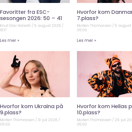
Favoritter fra ESC-
Hvorfor kom Danma
sesongen 2026: 50 – 41
7.plass?
Knut Olav Halseth
5. august 2026
Morten Thomassen
5. augus
19:17
05:00
Les mer »
Les mer »
Hvorfor kom Ukraina på
Hvorfor kom Hellas 
9.plass?
10.plass?
Morten Thomassen
31. juli 2026
Morten Thomassen
29. juli 2
05:00
05:00