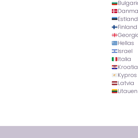
Bulgari
Danma
Estland
Finland
Georgi
Hellas
Israel
Italia
Kroatia
Kypros
Latvia
Litauen