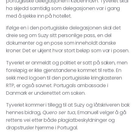
portugisiske delegasjonen i København. Tyveriet skal
ha skjedd samtidig som delegasjonen var i gang
med å sjekke inn på hotellet.
Ifølge en i den portugisiske delegasjonen skal det
dreie seg om Suzy sitt personlige pass, en del
dokumenter og en pose som inneholdt danske
kroner. Det er ukjent hvor stort beløp som var i posen.
Tyveriet er anmeldt og politiet er satt på saken, men
foreløpig er ikke gjenstandene kommet til rette. En
sekk med logoen til den portugisiske kringkasteren
RTP, er også savnet. Portugals ambassade i
Danmark er underrettet om saken.
Tyveriet kommer i tillegg til at Suzy og låtskriveren bak
hennes bidrag,
Quero ser tua
, Emanuell velger å gå
rettens vei etter både plagiatbeskyldninger og
drapstrusler hjemme i Portugal.