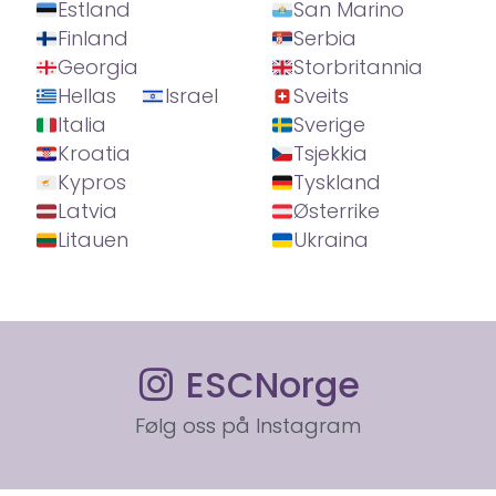
Estland
San Marino
Finland
Serbia
Georgia
Storbritannia
Hellas
Israel
Sveits
Italia
Sverige
Kroatia
Tsjekkia
Kypros
Tyskland
Latvia
Østerrike
Litauen
Ukraina
ESCNorge
Følg oss på Instagram