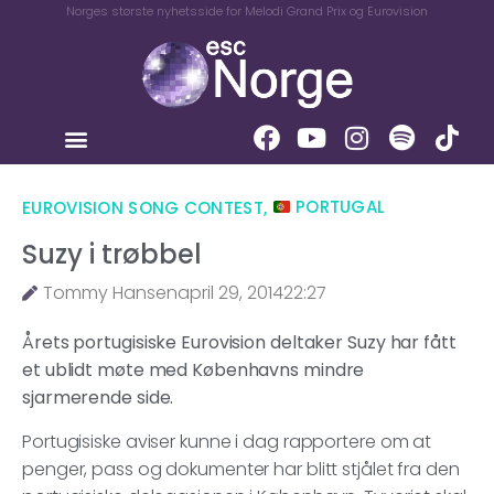
Norges største nyhetsside for Melodi Grand Prix og Eurovision
EUROVISION SONG CONTEST
,
PORTUGAL
Suzy i trøbbel
Tommy Hansen
april 29, 2014
22:27
Årets portugisiske Eurovision deltaker Suzy har fått
et ublidt møte med Københavns mindre
sjarmerende side.
Portugisiske aviser kunne i dag rapportere om at
penger, pass og dokumenter har blitt stjålet fra den