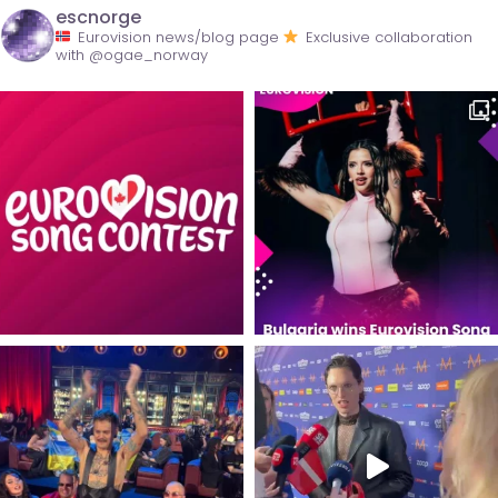
escnorge
Eurovision news/blog page
Exclusive collaboration
with @ogae_norway