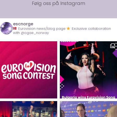
Følg oss på Instagram
escnorge
Eurovision news/blog page
Exclusive collaboration
with @ogae_norway