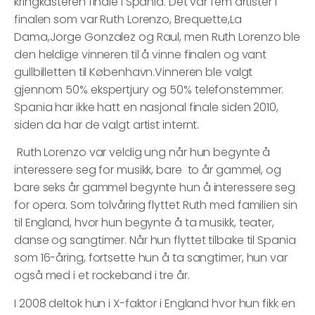
kringkasteren finale i Spania. Det var fem artister i
finalen som var Ruth Lorenzo, Brequette,La
Dama,Jorge Gonzalez og Raul, men Ruth Lorenzo ble
den heldige vinneren til å vinne finalen og vant
gullbilletten til København.Vinneren ble valgt
gjennom 50% ekspertjury og 50% telefonstemmer.
Spania har ikke hatt en nasjonal finale siden 2010,
siden da har de valgt artist internt.
Ruth Lorenzo var veldig ung når hun begynte å
interessere seg for musikk, bare to år gammel, og
bare seks år gammel begynte hun å interessere seg
for opera. Som tolvåring flyttet Ruth med familien sin
til England, hvor hun begynte å ta musikk, teater,
danse og sangtimer. Når hun flyttet tilbake til Spania
som 16-åring, fortsette hun å ta sangtimer, hun var
også med i et rockeband i tre år.
I 2008 deltok hun i X-faktor i England hvor hun fikk en