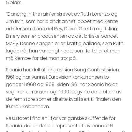
5.plass.
`Dancing in the rain`er skrevet av Ruth Lorenzo og
Jim Irvin, som har blandt annet jobbet med kjente
artister som Lana del Rey, David Guetta og Julian
Emery som er produsenten av det britiske bandet
McFly. Denne sangen er en kraftig ballade, som Ruth
lagde når hun var langt nede, som forteller at man
må kjempe for det man tror på.
Spania har deltatt i Eurovision Song Contest siden
1961 og har vunnet Eurovision konkurransen to
ganger i 1968 og 1969. Siden 1961 har Spania holdt
seg i konkurransen, og i 1999 begynte de å bli en av
de fem store som er direkte kvalifisert til finalen den
10.mai i København.
Resultatet i finalen i fjor var ganske skuffende for
Spania, da landet ble representert av bandet El