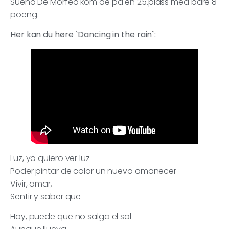
Sueno De Morfeo kom de på en 25.plass med bare 8
poeng.
Her kan du høre `Dancing in the rain`:
Luz, yo quiero ver luz
Poder pintar de color un nuevo amanecer
Vivir, amar,
Sentir y saber que
Hoy, puede que no salga el sol