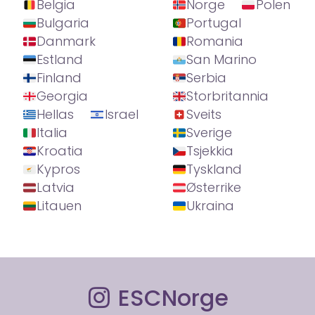
Belgia
Norge
Polen
Bulgaria
Portugal
Danmark
Romania
Estland
San Marino
Finland
Serbia
Georgia
Storbritannia
Hellas
Israel
Sveits
Italia
Sverige
Kroatia
Tsjekkia
Kypros
Tyskland
Latvia
Østerrike
Litauen
Ukraina
ESCNorge