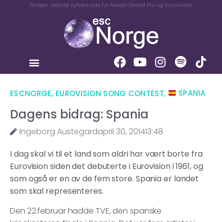
Norges største nyhetsside for Melodi Grand Prix og Eurovision
ESCNORGE
,
EUROVISION SONG CONTEST
,
SPANIA
Dagens bidrag: Spania
Ingeborg Austegard
april 30, 2014
13:48
I dag skal vi til et land som aldri har vært borte fra
Eurovision siden det debuterte i Eurovision i 1961, og
som også er en av de fem store. Spania er landet
som skal representeres.
Den 22.februar hadde TVE, den spanske