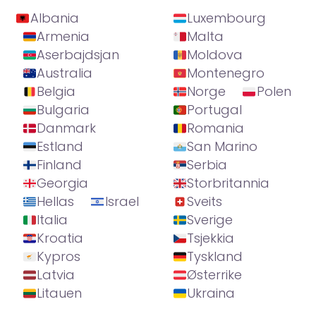
Albania
Luxembourg
Armenia
Malta
Aserbajdsjan
Moldova
Australia
Montenegro
Belgia
Norge
Polen
Bulgaria
Portugal
Danmark
Romania
Estland
San Marino
Finland
Serbia
Georgia
Storbritannia
Hellas
Israel
Sveits
Italia
Sverige
Kroatia
Tsjekkia
Kypros
Tyskland
Latvia
Østerrike
Litauen
Ukraina