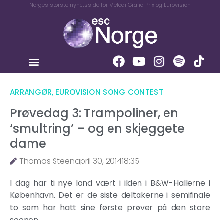
Norges største nyhetsside for Melodi Grand Prix og Eurovision
ARRANGØR
,
EUROVISION SONG CONTEST
Prøvedag 3: Trampoliner, en
‘smultring’ – og en skjeggete
dame
Thomas Steen
april 30, 2014
18:35
I dag har ti nye land vært i ilden i B&W-Hallerne i
København. Det er de siste deltakerne i semifinale
to som har hatt sine første prøver på den store
scenen.