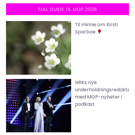
FULL GUIDE TIL MGP 2026
Til minne om Kirsti
Sparboe
NRKs nye
underholdningsredaktør
med MGP-nyheter i
podkast