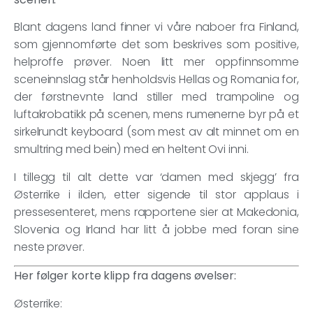
Blant dagens land finner vi våre naboer fra Finland,
som gjennomførte det som beskrives som positive,
helproffe prøver. Noen litt mer oppfinnsomme
sceneinnslag står henholdsvis Hellas og Romania for,
der førstnevnte land stiller med trampoline og
luftakrobatikk på scenen, mens rumenerne byr på et
sirkelrundt keyboard (som mest av alt minnet om en
smultring med bein) med en heltent Ovi inni.
I tillegg til alt dette var ‘damen med skjegg’ fra
Østerrike i ilden, etter sigende til stor applaus i
pressesenteret, mens rapportene sier at Makedonia,
Slovenia og Irland har litt å jobbe med foran sine
neste prøver.
Her følger korte klipp fra dagens øvelser:
Østerrike: