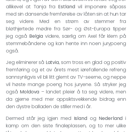
allikevel at Tanja fra
Estland
vil imponere såpass
med sin dansende fremførelse av låten sin at hun tar
seg videre. Med en strøm av stemmer fra
bløthjertede mødre fra Sør- og Øst-Europa tipper
jeg også
Belgia
videre, særlig om Axel får klem på
stemmebåndene og kan hente inn noen jurypoeng
også.
Jeg eliminerer så
Latvia
, som tross en glad og positiv
fremføring og et av årets mest iørefallende refreng
sannsynligvis vil bli litt glemt av TV-seerne, og neppe
vil høste mange poeng hos juryene. Så stryker jeg
også
Moldova
– landet pleier å ta seg videre, men
da gjerne med mer oppsiktsvekkende bidrag enn
den dystre balladen de stiller med i år.
Dermed står jeg igjen med
Island
og
Nederland
i
kamp om den siste finaleplassen, og to mer ulike