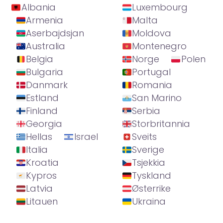
Albania
Luxembourg
Armenia
Malta
Aserbajdsjan
Moldova
Australia
Montenegro
Belgia
Norge
Polen
Bulgaria
Portugal
Danmark
Romania
Estland
San Marino
Finland
Serbia
Georgia
Storbritannia
Hellas
Israel
Sveits
Italia
Sverige
Kroatia
Tsjekkia
Kypros
Tyskland
Latvia
Østerrike
Litauen
Ukraina