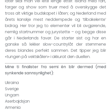
låter skal man vel lete lenge etter. Island med fart,
farger og show som truer med å overskygge det
tross alt viktige budskapet i låten; og Nederland med
årets kanskje mest neddempede og ’tilbakelente’
bidrag. Her tror jeg to elementer vil bli avgjørende,
nemlig startnummer og jurystøtte – og begge disse
går i Nederlands favør. De starter sist og har en
ganske så lekker slow-countrylåt der stemmene
deres blandes perfekt sammen. Det tipper jeg blir
«tungen på vektskålen» i akkurat den duellen.
Mine ti finalister fra semi én blir dermed (med
synkende sannsynlighet):
Ukraina
Sverige
Ungarn
Aserbajdsjan
Armenia