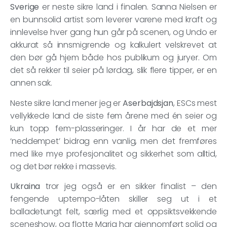
Sverige
er neste sikre land i finalen. Sanna Nielsen er
en bunnsolid artist som leverer varene med kraft og
innlevelse hver gang hun går på scenen, og Undo er
akkurat så innsmigrende og kalkulert velskrevet at
den bør gå hjem både hos publikum og juryer. Om
det så rekker til seier på lørdag, slik flere tipper, er en
annen sak.
Neste sikre land mener jeg er
Aserbajdsjan
, ESCs mest
vellykkede land de siste fem årene med én seier og
kun topp fem-plasseringer. I år har de et mer
‘neddempet’ bidrag enn vanlig, men det fremføres
med like mye profesjonalitet og sikkerhet som alltid,
og det bør rekke i massevis.
Ukraina
tror jeg også er en sikker finalist – den
fengende uptempo-låten skiller seg ut i et
balladetungt felt, særlig med et oppsiktsvekkende
sceneshow, og flotte Maria har gjennomført solid og