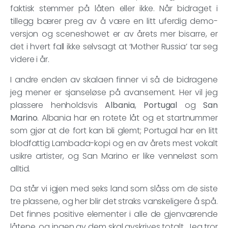
faktisk stemmer på låten eller ikke. Når bidraget i
tillegg bærer preg av å være en litt uferdig demo-
versjon og sceneshowet er av årets mer bisarre, er
det i hvert fall ikke selvsagt at ‘Mother Russia’ tar seg
videre i år.
I andre enden av skalaen finner vi så de bidragene
jeg mener er sjanseløse på avansement. Her vil jeg
plassere henholdsvis
Albania
,
Portugal
og
San
Marino
. Albania har en rotete låt og et startnummer
som gjør at de fort kan bli glemt; Portugal har en litt
blodfattig Lambada-kopi og en av årets mest vokalt
usikre artister, og San Marino er like venneløst som
alltid.
Da står vi igjen med seks land som slåss om de siste
tre plassene, og her blir det straks vanskeligere å spå.
Det finnes positive elementer i alle de gjenværende
låtene, og ingen av dem skal avskrives totalt. Jeg tror