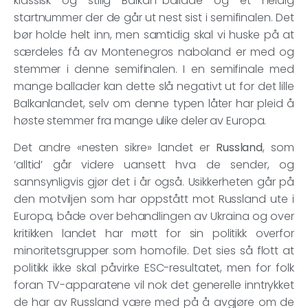
klassisk og stilig Balkan-ballade og et heldig
startnummer der de går ut nest sist i semifinalen. Det
bør holde helt inn, men samtidig skal vi huske på at
særdeles få av Montenegros naboland er med og
stemmer i denne semifinalen. I en semifinale med
mange ballader kan dette slå negativt ut for det lille
Balkanlandet, selv om denne typen låter har pleid å
høste stemmer fra mange ulike deler av Europa.
Det andre «nesten sikre» landet er
Russland
, som
‘alltid’ går videre uansett hva de sender, og
sannsynligvis gjør det i år også. Usikkerheten går på
den motviljen som har oppstått mot Russland ute i
Europa, både over behandlingen av Ukraina og over
kritikken landet har møtt for sin politikk overfor
minoritetsgrupper som homofile. Det sies så flott at
politikk ikke skal påvirke ESC-resultatet, men for folk
foran TV-apparatene vil nok det generelle inntrykket
de har av Russland være med på å avgjøre om de