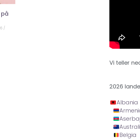
 på
26
Vi teller ne
2026 land
Albania
Armeni
Aserba
Austral
Belgia