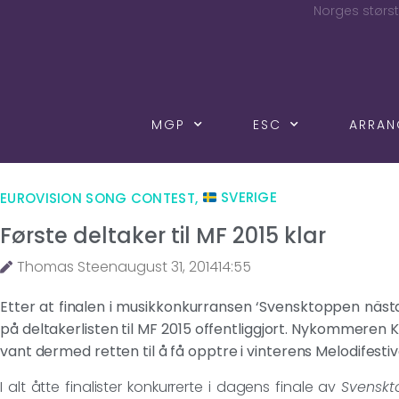
Norges størst
MGP
ESC
ARRA
EUROVISION SONG CONTEST
,
SVERIGE
Første deltaker til MF 2015 klar
Thomas Steen
august 31, 2014
14:55
Etter at finalen i musikkonkurransen ‘Svensktoppen nästa
på deltakerlisten til MF 2015 offentliggjort. Nykommeren
vant dermed retten til å få opptre i vinterens Melodifestiv
I alt åtte finalister konkurrerte i dagens finale av
Svenskt