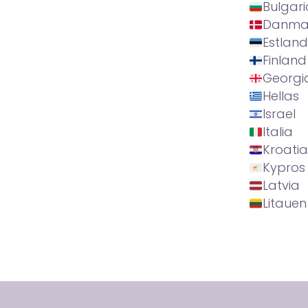
Bulgari
Danma
Estland
Finland
Georgi
Hellas
Israel
Italia
Kroatia
Kypros
Latvia
Litauen