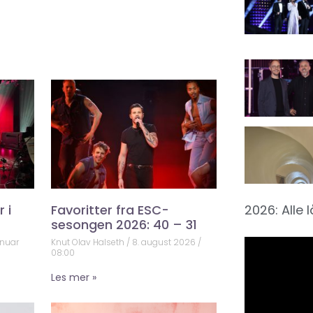
 i
Favoritter fra ESC-
2026: Alle 
sesongen 2026: 40 – 31
anuar
Knut Olav Halseth
8. august 2026
08:00
Les mer »