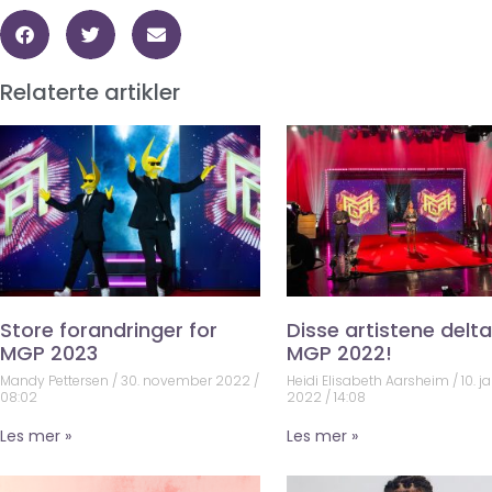
Relaterte artikler
Store forandringer for
Disse artistene deltar
MGP 2023
MGP 2022!
Mandy Pettersen
30. november 2022
Heidi Elisabeth Aarsheim
10. j
08:02
2022
14:08
Les mer »
Les mer »