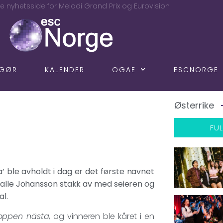
e nyhetsside for Melodi Grand Prix og Eurovision
NGØR
KALENDER
OGAE
ESCNORGE
Østerrike
FUL
’ ble avholdt i dag er det første navnet
 Kalle Johansson stakk av med seieren og
al.
oppen nästa
, og vinneren ble kåret i en