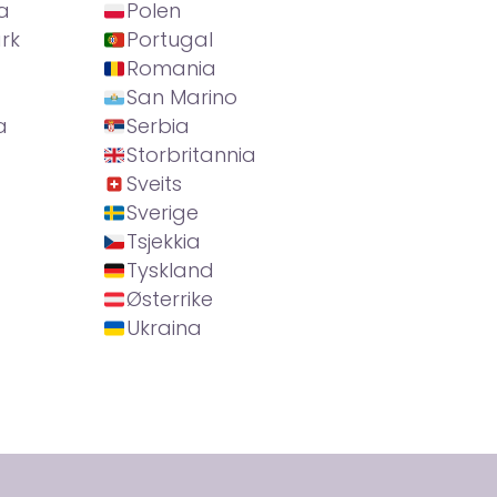
a
Polen
rk
Portugal
Romania
San Marino
a
Serbia
Storbritannia
Sveits
Sverige
Tsjekkia
Tyskland
Østerrike
Ukraina