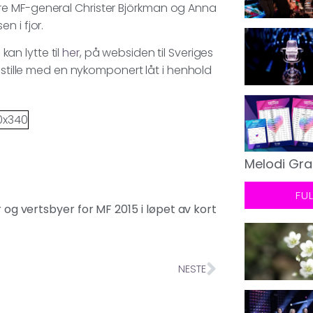
dre MF-general Christer Björkman og Anna
n i fjor.
kan lytte til
her
, på websiden til Sveriges
 stille med en nykomponert låt i henhold
Melodi Gra
FU
og vertsbyer for MF 2015 i løpet av kort
NESTE