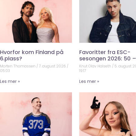
Hvorfor kom Finland på
Favoritter fra ESC-
6.plass?
sesongen 2026: 50 –
Morten Thomassen
7. august 2026
Knut Olav Halseth
5. august 
05:03
19:17
Les mer »
Les mer »