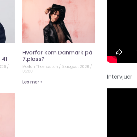
Hvorfor kom Danmark på
 41
7.plass?
2026
Morten Thomassen
5. august 2026
05:00
Intervjuer
Les mer »