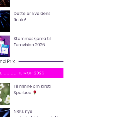
Dette er kveldens
finale!
Stemmeskjema til
Eurovision 2026
nd Prix
LL GUIDE TIL MGP 2026
Til minne om Kirsti
Sparboe
NRKs nye