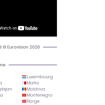
d til Eurovision 2026
ene
Luxembourg
a
Malta
jdsjan
Moldova
ia
Montenegro
Norge