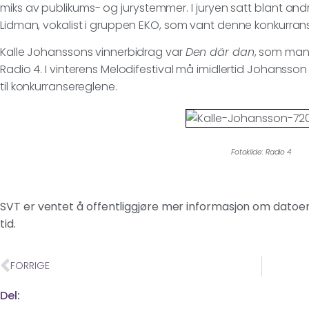
miks av publikums- og jurystemmer. I juryen satt blant an
Lidman, vokalist i gruppen EKO, som vant denne konkurranse
Kalle Johanssons vinnerbidrag var
Den där dan
, som man 
Radio 4. I vinterens Melodifestival må imidlertid Johansson
til konkurransereglene.
Fotokilde: Radio 4
SVT er ventet å offentliggjøre mer informasjon om datoer 
tid.
FORRIGE
Del: