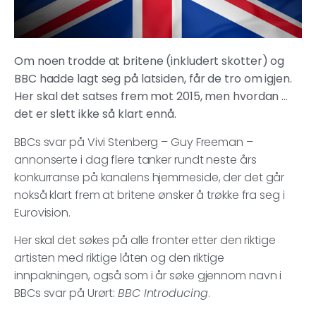
Om noen trodde at britene (inkludert skotter) og
BBC hadde lagt seg på latsiden, får de tro om igjen.
Her skal det satses frem mot 2015, men hvordan …
det er slett ikke så klart ennå.
BBCs svar på Vivi Stenberg – Guy Freeman –
annonserte i dag flere tanker rundt neste års
konkurranse på kanalens hjemmeside, der det går
nokså klart frem at britene ønsker å trøkke fra seg i
Eurovision.
Her skal det søkes på alle fronter etter den riktige
artisten med riktige låten og den riktige
innpakningen, også som i år søke gjennom navn i
BBCs svar på Urørt:
BBC Introducing
.