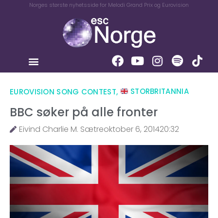
Norges største nyhetsside for Melodi Grand Prix og Eurovision
EUROVISION SONG CONTEST
,
STORBRITANNIA
BBC søker på alle fronter
Eivind Charlie M. Sætre
oktober 6, 2014
20:32