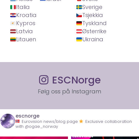
Italia
Sverige
Kroatia
Tsjekkia
Kypros
Tyskland
Latvia
Østerrike
Litauen
Ukraina
ESCNorge
Følg oss på Instagram
escnorge
Eurovision news/blog page
Exclusive collaboration
with @ogae_norway