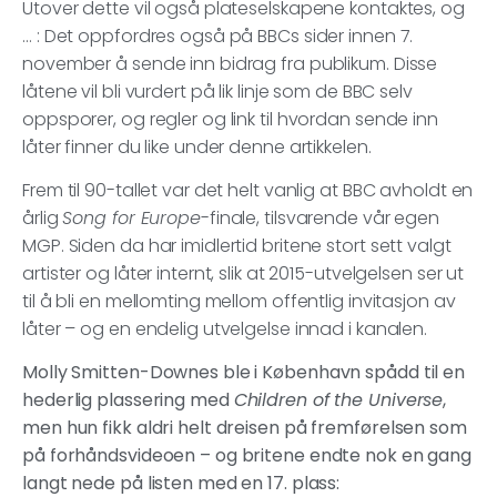
Utover dette vil også plateselskapene kontaktes, og
… : Det oppfordres også på BBCs sider innen 7.
november å sende inn bidrag fra publikum. Disse
låtene vil bli vurdert på lik linje som de BBC selv
oppsporer, og regler og link til hvordan sende inn
låter finner du like under denne artikkelen.
Frem til 90-tallet var det helt vanlig at BBC avholdt en
årlig
Song for Europe
-finale, tilsvarende vår egen
MGP. Siden da har imidlertid britene stort sett valgt
artister og låter internt, slik at 2015-utvelgelsen ser ut
til å bli en mellomting mellom offentlig invitasjon av
låter – og en endelig utvelgelse innad i kanalen.
Molly Smitten-Downes ble i København spådd til en
hederlig plassering med
Children of the Universe
,
men hun fikk aldri helt dreisen på fremførelsen som
på forhåndsvideoen – og britene endte nok en gang
langt nede på listen med en 17. plass: