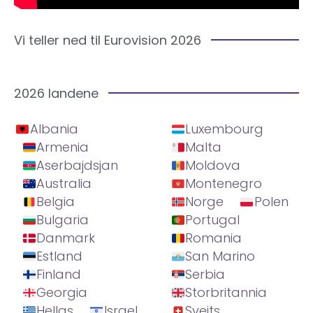
Vi teller ned til Eurovision 2026
2026 landene
Albania
Luxembourg
Armenia
Malta
Aserbajdsjan
Moldova
Australia
Montenegro
Belgia
Norge
Polen
Bulgaria
Portugal
Danmark
Romania
Estland
San Marino
Finland
Serbia
Georgia
Storbritannia
Hellas
Israel
Sveits