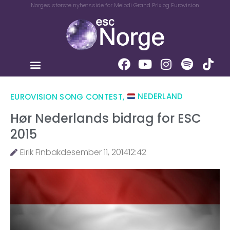
Norges største nyhetsside for Melodi Grand Prix og Eurovision
EUROVISION SONG CONTEST
,
NEDERLAND
Hør Nederlands bidrag for ESC
2015
Eirik Finbak
desember 11, 2014
12:42