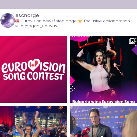
escnorge
Eurovision news/blog page
Exclusive collaboration
with @ogae_norway