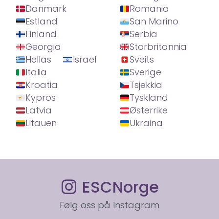
Danmark
Romania
Estland
San Marino
Finland
Serbia
Georgia
Storbritannia
Hellas
Israel
Sveits
Italia
Sverige
Kroatia
Tsjekkia
Kypros
Tyskland
Latvia
Østerrike
Litauen
Ukraina
ESCNorge
Følg oss på Instagram