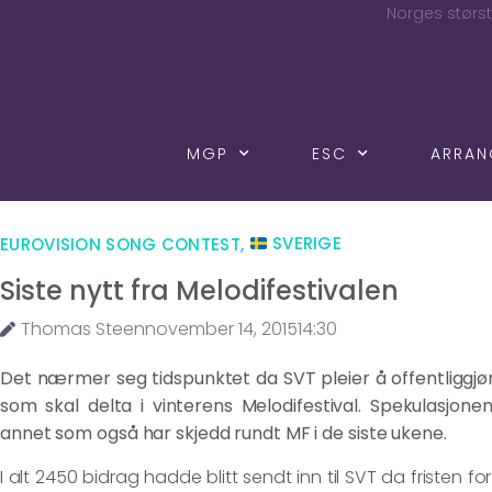
Norges størst
MGP
ESC
ARRA
EUROVISION SONG CONTEST
,
SVERIGE
Siste nytt fra Melodifestivalen
Thomas Steen
november 14, 2015
14:30
Det nærmer seg tidspunktet da SVT pleier å offentliggjø
som skal delta i vinterens Melodifestival. Spekulasjo
annet som også har skjedd rundt MF i de siste ukene.
I alt 2450 bidrag hadde blitt sendt inn til SVT da fristen for