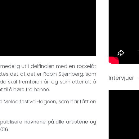
rsmedelig ut i delfinalen med en rockelåt
yktes det at det er Robin Stjernberg, som
Intervjuer
da skal fremføre i år, og som etter alt å
 til å høre fra henne.
e Melodifestival-logoen, som har fått en
publisere navnene på alle artistene og
016.