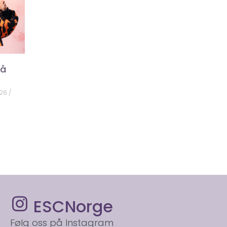
på
026
ESCNorge
Følg oss på Instagram