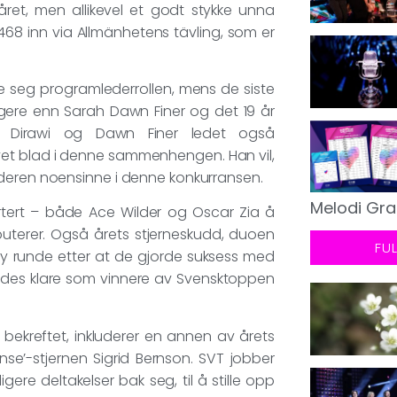
ret, men allikevel et godt stykke unna
468 inn via Allmänhetens tävling, som er
le seg programlederrollen, mens de siste
ngere enn Sarah Dawn Finer og det 19 år
z. Dirawi og Dawn Finer ledet også
vet blad i denne sammenhengen. Han vil,
ederen noensinne i denne konkurransen.
Melodi Gra
portert – både Ace Wilder og Oscar Zia å
buterer. Også årets stjerneskudd, duoen
FU
 ny runde etter at de gjorde suksess med
wedes klare som vinnere av Svensktoppen
 bekreftet, inkluderer en annen av årets
nse’-stjernen Sigrid Bernson. SVT jobber
ere deltakelser bak seg, til å stille opp