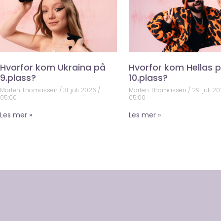
Hvorfor kom Ukraina på
Hvorfor kom Hellas 
9.plass?
10.plass?
Morten Thomassen
31. juli 2026
Morten Thomassen
29. juli 2
05:00
05:00
Les mer »
Les mer »