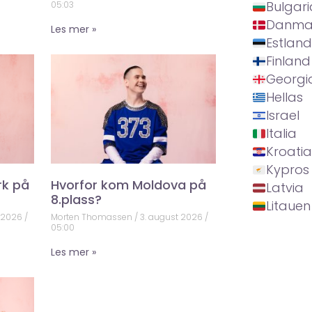
Bulgari
05:03
Danma
Les mer »
Estland
Finland
Georgi
Hellas
Israel
Italia
Kroatia
Kypros
rk på
Hvorfor kom Moldova på
Latvia
8.plass?
Litauen
t 2026
Morten Thomassen
3. august 2026
05:00
Les mer »