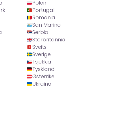
a
Polen
rk
Portugal
Romania
San Marino
a
Serbia
Storbritannia
Sveits
Sverige
Tsjekkia
Tyskland
Østerrike
Ukraina