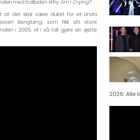
 finalen med balladen
Why Am I Crying?
t at det skal være duket for et Linda
essen Bengtzing, som fikk sitt store
nalen i 2005, vil i så fall gjøre sin sjette
2026: Alle 