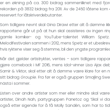
er en økning på ca. 300 bidrag sammenliknet med fjorå
rekorden på 3832 bidrag fra 2011. Av de 2450 låtene kom 
reservert for låtskriverdebutanter.
Som tidligere nevnt skal Gina Dirawi etter alt å dømme ik
rapportene går ut på at hun skal assisteres av ingen ri
gamle komiker- og YouTube-talentet William Spet
Melodifestivalen sammen i 2012, mens Spetz er et ubeskre
hvis ryktene viser seg å stemme, bli den yngste programl
Når det gjelder artistrykter, ventes – som tidligere rap
gjøre comeback i MF 2016, mens Idol-vinner Lisa Ajax de
Samir & Viktor, skal etter alt å dømme være klare for en
sitt bidrag
Groupie
. Fra før er også gruppen Smajling S
nästa i sommer.
Listen over andre artister som mer eller mindre skal være
artister, Dinah Nah, partygruppen Panetoz og ‘Skal vi da
også etter sigende for å få Molly Sandén, som har to tidlig