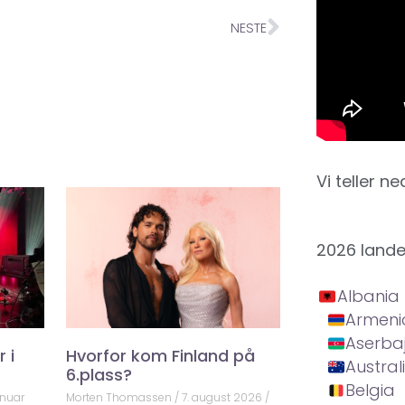
NESTE
Vi teller ne
2026 land
Albania
Armeni
Aserba
 i
Hvorfor kom Finland på
Austral
6.plass?
Belgia
anuar
Morten Thomassen
7. august 2026