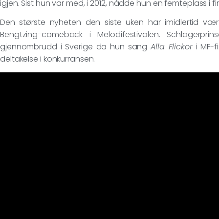
igjen. Sist hun var med, i 2012, nådde hun en femteplass i
Den største nyheten den siste uken har imidlertid vær
Bengtzing-comeback i Melodifestivalen. Schlagerprins
gjennombrudd i Sverige da hun sang
Alla Flickor
i MF-fi
deltakelse i konkurransen.