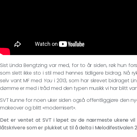
Sist Linda Bengtzing var med, for to år siden, røk hun fo
som slett ikke sto i stil med hennes tidligere bidrag. Nå r
selv vant MF med
You
i 2013, som har skrevet bidraget Lin
dømme er med i tråd med den typen musikk vi har blitt vant
SVT kunne for noen uker siden også offentliggjøre den ny
makeover og blitt «modernisert».
Det er ventet at SVT i løpet av de nærmeste ukene vil 
låtskrivere som er plukket ut til å delta i Melodifestivalen 2