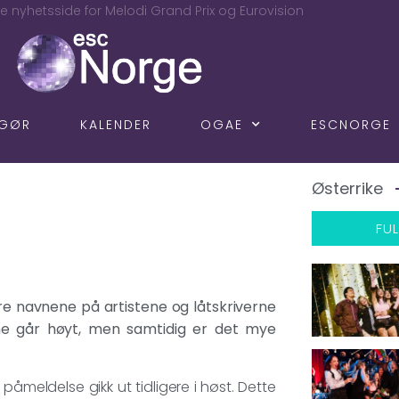
e nyhetsside for Melodi Grand Prix og Eurovision
NGØR
KALENDER
OGAE
ESCNORGE
Østerrike
FUL
re navnene på artistene og låtskriverne
nene går høyt, men samtidig er det mye
 påmeldelse gikk ut tidligere i høst. Dette