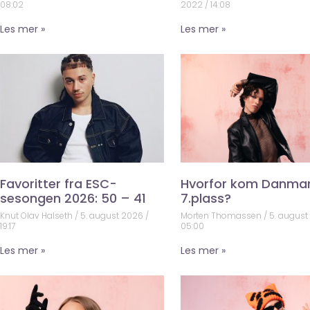
08:02
2022
14:08
Les mer »
Les mer »
Favoritter fra ESC-
Hvorfor kom Danma
sesongen 2026: 50 – 41
7.plass?
Knut Olav Halseth
5. august 2026
Morten Thomassen
5. augus
19:17
05:00
Les mer »
Les mer »