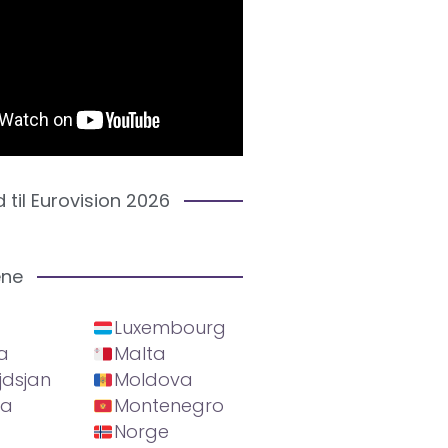
d til Eurovision 2026
ene
Luxembourg
a
Malta
jdsjan
Moldova
ia
Montenegro
Norge