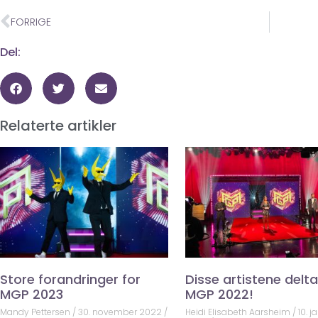
FORRIGE
Del:
Relaterte artikler
Store forandringer for
Disse artistene deltar
MGP 2023
MGP 2022!
Mandy Pettersen
30. november 2022
Heidi Elisabeth Aarsheim
10. j