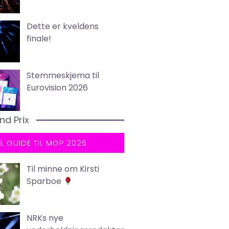
Dette er kveldens
finale!
Stemmeskjema til
Eurovision 2026
nd Prix
LL GUIDE TIL MGP 2026
Til minne om Kirsti
Sparboe
NRKs nye