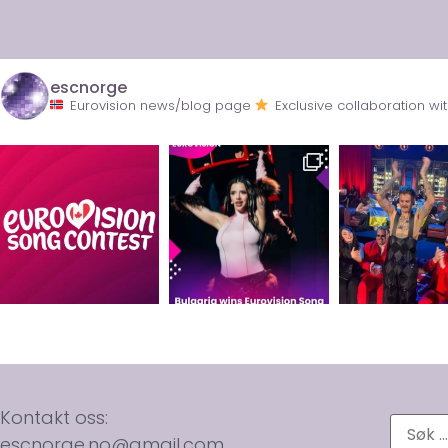
escnorge
Eurovision news/blog page
Exclusive collaboration 
Kontakt oss:
escnorge.no@gmail.com