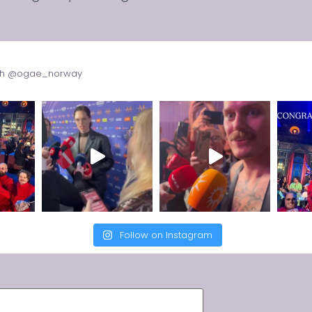
with @ogae_norway
Follow on Instagram