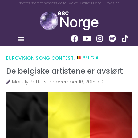
Norges største nyhetsside for Melodi Grand Prix og Eurovision
EUROVISION SONG CONTEST
,
BELGIA
De belgiske artistene er avslørt
Mandy Pettersen
november 16, 2015
17:10