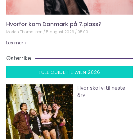
Hvorfor kom Danmark på 7.plass?
Morten Thomassen
5. august 2026
05:00
Les mer »
Østerrike
FULL GUIDE TIL WIEN 2026
Hvor skal vi til neste
år?