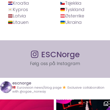
Kroatia
Tsjekkia
Kypros
Tyskland
Latvia
Østerrike
Litauen
Ukraina
ESCNorge
Følg oss på Instagram
escnorge
Eurovision news/blog page
Exclusive collaboration
with @ogae_norway