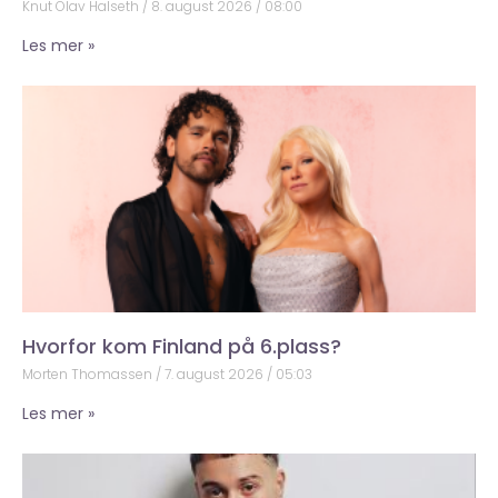
Knut Olav Halseth
8. august 2026
08:00
Les mer »
Hvorfor kom Finland på 6.plass?
Morten Thomassen
7. august 2026
05:03
Les mer »