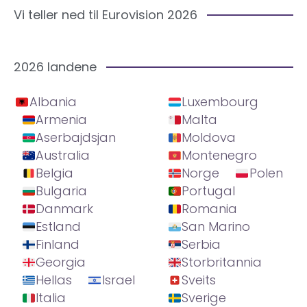
Vi teller ned til Eurovision 2026
2026 landene
Albania
Luxembourg
Armenia
Malta
Aserbajdsjan
Moldova
Australia
Montenegro
Belgia
Norge
Polen
Bulgaria
Portugal
Danmark
Romania
Estland
San Marino
Finland
Serbia
Georgia
Storbritannia
Hellas
Israel
Sveits
Italia
Sverige