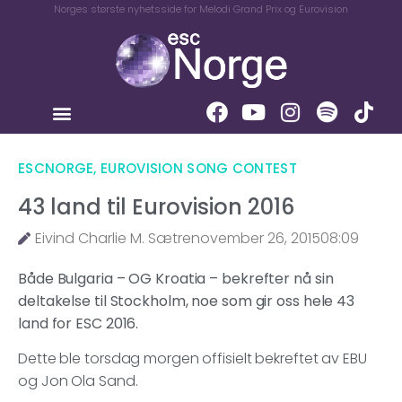
Norges største nyhetsside for Melodi Grand Prix og Eurovision
ESCNORGE
,
EUROVISION SONG CONTEST
43 land til Eurovision 2016
Eivind Charlie M. Sætre
november 26, 2015
08:09
Både Bulgaria – OG Kroatia – bekrefter nå sin
deltakelse til Stockholm, noe som gir oss hele 43
land for ESC 2016.
Dette ble torsdag morgen offisielt bekreftet av EBU
og Jon Ola Sand.