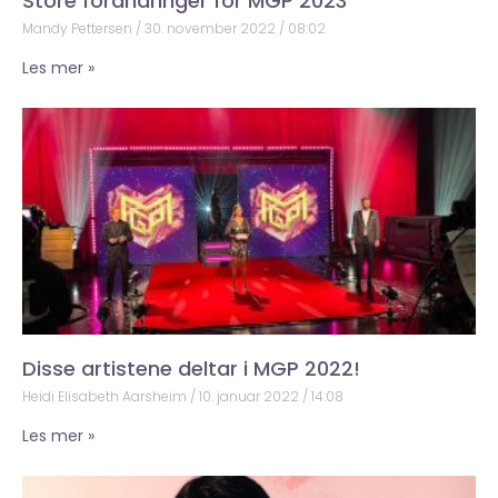
Store forandringer for MGP 2023
Mandy Pettersen
30. november 2022
08:02
Les mer »
Disse artistene deltar i MGP 2022!
Heidi Elisabeth Aarsheim
10. januar 2022
14:08
Les mer »