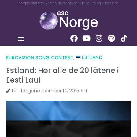
Norges største nyhetsside for Melodi Grand Prix og Eurovision
EUROVISION SONG CONTEST
,
ESTLAND
Estland: Hør alle de 20 låtene i
Eesti Laul
Eirik Hagen
desember 14, 2015
15:11