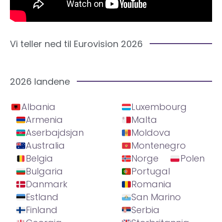
Vi teller ned til Eurovision 2026
2026 landene
Albania
Luxembourg
Armenia
Malta
Aserbajdsjan
Moldova
Australia
Montenegro
Belgia
Norge
Polen
Bulgaria
Portugal
Danmark
Romania
Estland
San Marino
Finland
Serbia