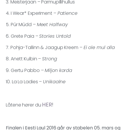
3. Meisterjaan – Parmupillihullus
4. I Wear* Experiment –
Patience
5. Púr Múdd –
Meet Halfway
6. Grete Paia –
Stories Untold
7. Pohja-Tallinn & Jaagup Kreem –
Ei ole mul olla
8. Anett Kulbin –
Strong
9. Gertu Pabbo –
Miljon korda
10. La La Ladies –
Unikaalne
HER
!
Låtene hører du
Finalen i Eesti Laul 2016 går av stabelen 05. mars og