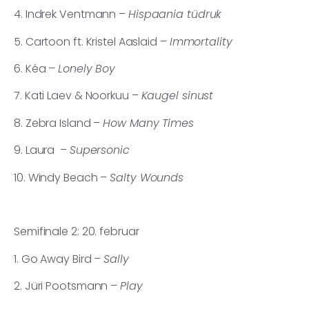
4. Indrek Ventmann –
Hispaania tüdruk
5. Cartoon ft. Kristel Aaslaid –
Immortality
6. Kéa –
Lonely Boy
7. Kati Laev & Noorkuu –
Kaugel sinust
8. Zebra Island –
How Many Times
9. Laura –
Supersonic
10. Windy Beach –
Salty Wounds
Semifinale 2: 20. februar
1. Go Away Bird –
Sally
2. Jüri Pootsmann –
Play