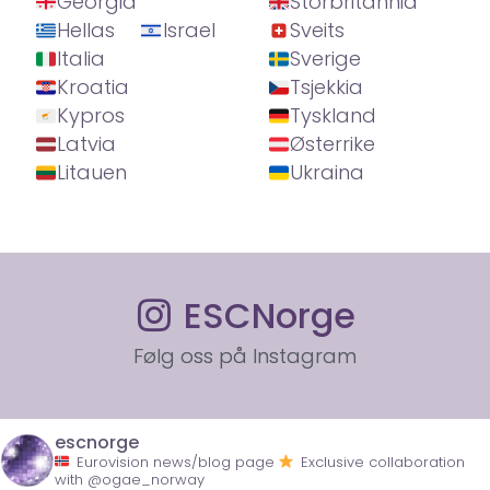
Georgia
Storbritannia
Hellas
Israel
Sveits
Italia
Sverige
Kroatia
Tsjekkia
Kypros
Tyskland
Latvia
Østerrike
Litauen
Ukraina
ESCNorge
Følg oss på Instagram
escnorge
Eurovision news/blog page
Exclusive collaboration
with @ogae_norway