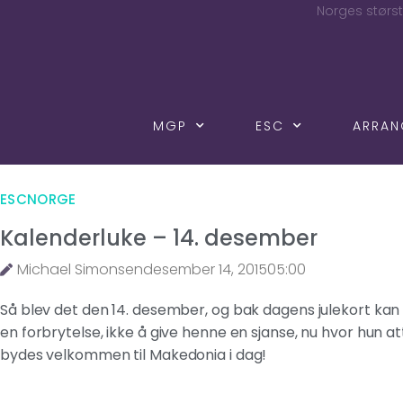
Norges størst
MGP
ESC
ARRA
ESCNORGE
Kalenderluke – 14. desember
Michael Simonsen
desember 14, 2015
05:00
Så blev det den 14. desember, og bak dagens julekort kan 
en forbrytelse, ikke å give henne en sjanse, nu hvor hun at
bydes velkommen til Makedonia i dag!