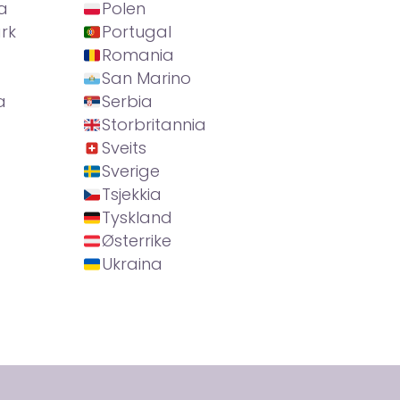
a
Polen
rk
Portugal
Romania
San Marino
a
Serbia
Storbritannia
Sveits
Sverige
Tsjekkia
Tyskland
Østerrike
Ukraina