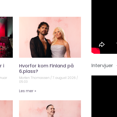
Intervjuer
 i
Hvorfor kom Finland på
6.plass?
anuar
Morten Thomassen
7. august 2026
05:03
Les mer »