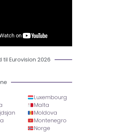
d til Eurovision 2026
ene
Luxembourg
a
Malta
jdsjan
Moldova
ia
Montenegro
Norge