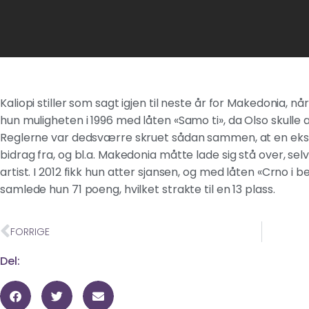
Kaliopi stiller som sagt igjen til neste år for Makedonia, nå
hun muligheten i 1996 med låten «Samo ti», da Olso skulle 
Reglerne var dedsværre skruet sådan sammen, at en ekspe
bidrag fra, og bl.a. Makedonia måtte lade sig stå over, s
artist. I 2012 fikk hun atter sjansen, og med låten «Crno i bel
samlede hun 71 poeng, hvilket strakte til en 13 plass.
FORRIGE
Del: