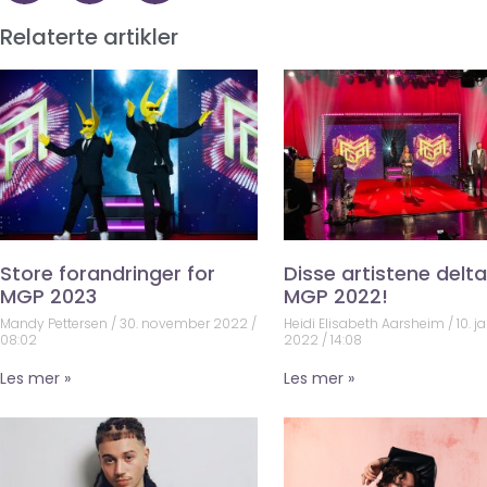
Relaterte artikler
Store forandringer for
Disse artistene deltar
MGP 2023
MGP 2022!
Mandy Pettersen
30. november 2022
Heidi Elisabeth Aarsheim
10. j
08:02
2022
14:08
Les mer »
Les mer »