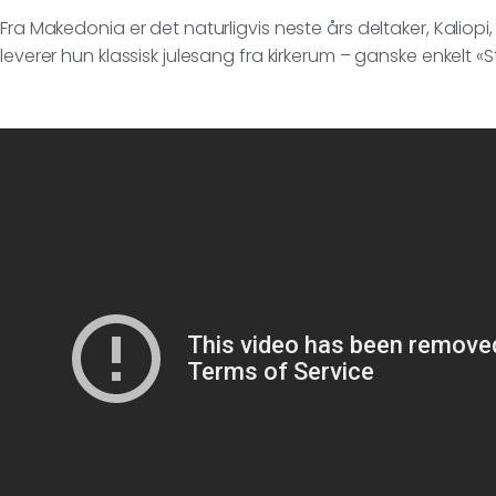
Fra Makedonia er det naturligvis neste års deltaker, Kaliopi
leverer hun klassisk julesang fra kirkerum – ganske enkelt «St