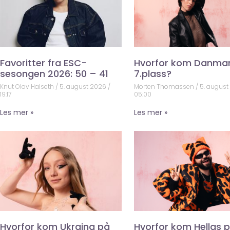
Favoritter fra ESC-
Hvorfor kom Danma
sesongen 2026: 50 – 41
7.plass?
Knut Olav Halseth
5. august 2026
Morten Thomassen
5. augus
19:17
05:00
Les mer »
Les mer »
Hvorfor kom Ukraina på
Hvorfor kom Hellas 