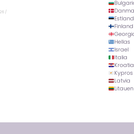
Bulgari
Danma
026
Estland
Finland
Georgi
Hellas
Israel
Italia
Kroatia
Kypros
Latvia
Litauen