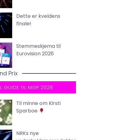
Dette er kveldens
finale!
Stemmeskjema til
Eurovision 2026
nd Prix
LL GUIDE TIL MGP 2026
Til minne om Kirsti
Sparboe
NRKs nye