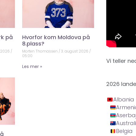
rk på
Hvorfor kom Moldova på
8.plass?
t 2026
Morten Thomassen
3. august 2026
05:00
Vi teller ne
Les mer »
2026 land
Albania
Armeni
Aserba
Austral
Belgia
på