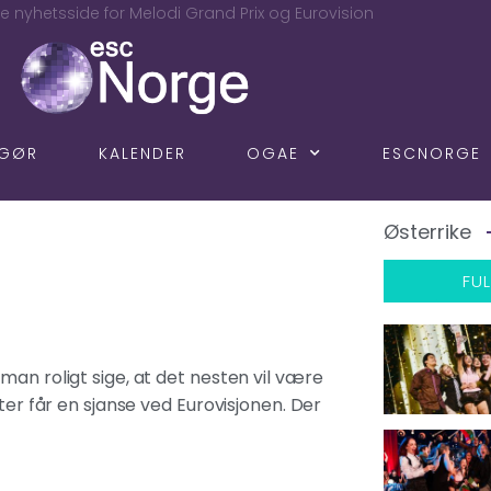
e nyhetsside for Melodi Grand Prix og Eurovision
NGØR
KALENDER
OGAE
ESCNORGE
Østerrike
FUL
man roligt sige, at det nesten vil være
ter får en sjanse ved Eurovisjonen. Der