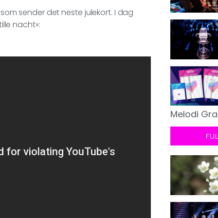
, som sender det neste julekort. I dag
ille nacht»:
Melodi Gra
FU