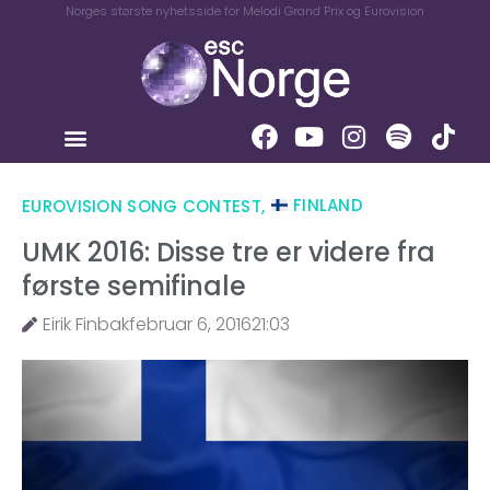
Norges største nyhetsside for Melodi Grand Prix og Eurovision
EUROVISION SONG CONTEST
,
FINLAND
UMK 2016: Disse tre er videre fra
første semifinale
Eirik Finbak
februar 6, 2016
21:03