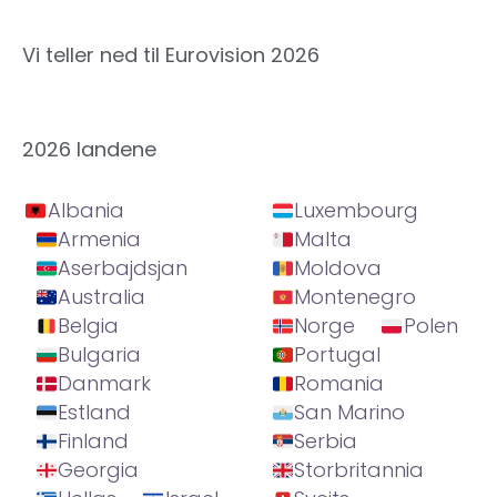
Vi teller ned til Eurovision 2026
2026 landene
Albania
Luxembourg
Armenia
Malta
Aserbajdsjan
Moldova
Australia
Montenegro
Belgia
Norge
Polen
Bulgaria
Portugal
Danmark
Romania
Estland
San Marino
Finland
Serbia
Georgia
Storbritannia