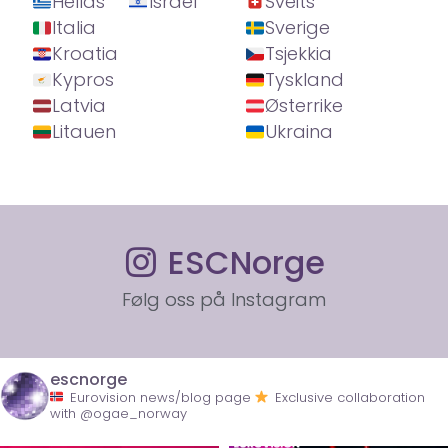
Hellas
Israel
Sveits
Italia
Sverige
Kroatia
Tsjekkia
Kypros
Tyskland
Latvia
Østerrike
Litauen
Ukraina
ESCNorge
Følg oss på Instagram
escnorge
Eurovision news/blog page
Exclusive collaboration
with @ogae_norway