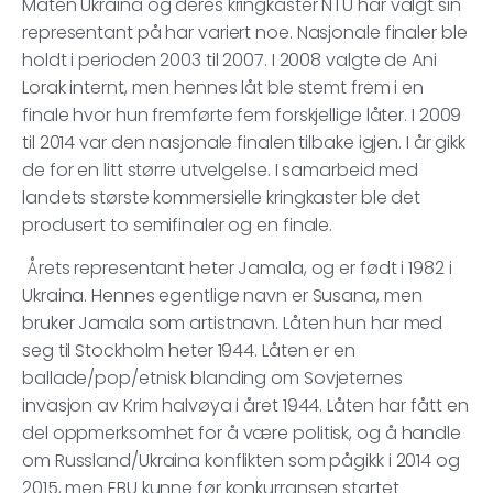
Måten Ukraina og deres kringkaster NTU har valgt sin
representant på har variert noe. Nasjonale finaler ble
holdt i perioden 2003 til 2007. I 2008 valgte de Ani
Lorak internt, men hennes låt ble stemt frem i en
finale hvor hun fremførte fem forskjellige låter. I 2009
til 2014 var den nasjonale finalen tilbake igjen. I år gikk
de for en litt større utvelgelse. I samarbeid med
landets største kommersielle kringkaster ble det
produsert to semifinaler og en finale.
Årets representant heter Jamala, og er født i 1982 i
Ukraina. Hennes egentlige navn er Susana, men
bruker Jamala som artistnavn. Låten hun har med
seg til Stockholm heter 1944. Låten er en
ballade/pop/etnisk blanding om Sovjeternes
invasjon av Krim halvøya i året 1944. Låten har fått en
del oppmerksomhet for å være politisk, og å handle
om Russland/Ukraina konflikten som pågikk i 2014 og
2015, men EBU kunne før konkurransen startet