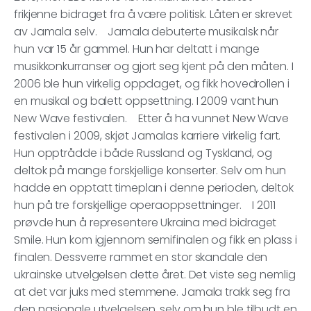
frikjenne bidraget fra å være politisk. Låten er skrevet
av Jamala selv. Jamala debuterte musikalsk når
hun var 15 år gammel. Hun har deltatt i mange
musikkonkurranser og gjort seg kjent på den måten. I
2006 ble hun virkelig oppdaget, og fikk hovedrollen i
en musikal og balett oppsettning. I 2009 vant hun
New Wave festivalen. Etter å ha vunnet New Wave
festivalen i 2009, skjøt Jamalas karriere virkelig fart.
Hun opptrådde i både Russland og Tyskland, og
deltok på mange forskjellige konserter. Selv om hun
hadde en opptatt timeplan i denne perioden, deltok
hun på tre forskjellige operaoppsettninger. I 2011
prøvde hun å representere Ukraina med bidraget
Smile. Hun kom igjennom semifinalen og fikk en plass i
finalen. Dessverre rammet en stor skandale den
ukrainske utvelgelsen dette året. Det viste seg nemlig
at det var juks med stemmene. Jamala trakk seg fra
den nasjonale utvelgelsen, selv om hun ble tilbudt en