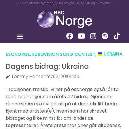
Norges største nyhetsside for Melodi Grand Prix og Eurovision
ESCNORGE
,
EUROVISION SONG CONTEST
,
UKRAINA
Dagens bidrag: Ukraina
Tommy Hansen
mai 3, 2016
14:06
Tradisjonen tro skal vi her på escNorge også i år ta
dere lesere igjennom årets 42 bidrag. Gjennom
denne serien skal vi passe på at dere blir litt bedre
kjent med artisten(e), hvem som har skrevet
bidraget og ikke minst litt om landet de
representerer. Årets presentasjoner går alfabetisk,