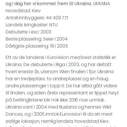
og i dag har vi kommet frem til Ukraina.
UKRAINA
Hovedstad: Kiev
Antall innbyggere: 44 429 771
Landets kringkaster: NTU
Debuterte i esc: 2003
Beste plassering: Seier i 2004
Dårligste plassering: 19 i 2005
Ett av de landene i Eurovision med best statistikk er
Ukraina. De debuterte i Riga i 2003, og har deltatt
hvert eneste år, utenom Wien finalen i fjor. Ukraina
har en tredjeplass. to andreplasser og en haug
andre plasseringer i topp ti. De har alltid gått videre
til finalen, og siden årets representant er tippet høyt
på bettinglistene blir nok ikke 2016 noe unntak.
Ukraina vant i 2004 med Ruslana og hennes Wild
Dances, og i 2005 inntok Eurovision til da sin mest
østlige lokasjon, nemlig landets hovedstad Kiev.