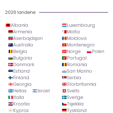
2026 landene
Albania
Luxembourg
Armenia
Malta
Aserbajdsjan
Moldova
Australia
Montenegro
Belgia
Norge
Polen
Bulgaria
Portugal
Danmark
Romania
Estland
San Marino
Finland
Serbia
Georgia
Storbritannia
Hellas
Israel
Sveits
Italia
Sverige
Kroatia
Tsjekkia
Kypros
Tyskland