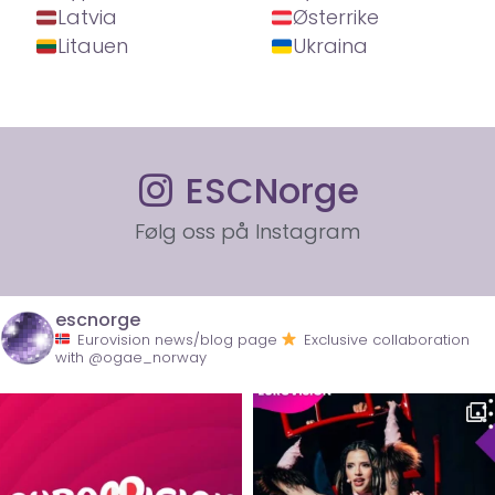
Latvia
Østerrike
Litauen
Ukraina
ESCNorge
Følg oss på Instagram
escnorge
Eurovision news/blog page
Exclusive collaboration
with @ogae_norway