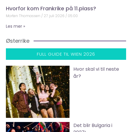
Hvorfor kom Frankrike på 11.plass?
Morten Thomassen
27. juli 2026
05:00
Les mer »
Østerrike
FULL GUIDE TIL WIEN 2026
Hvor skal vi til neste
år?
Det blir Bulgaria i