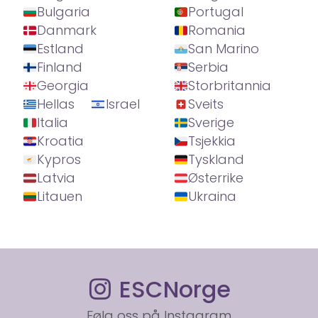
Bulgaria
Portugal
Danmark
Romania
Estland
San Marino
Finland
Serbia
Georgia
Storbritannia
Hellas
Israel
Sveits
Italia
Sverige
Kroatia
Tsjekkia
Kypros
Tyskland
Latvia
Østerrike
Litauen
Ukraina
ESCNorge
Følg oss på Instagram