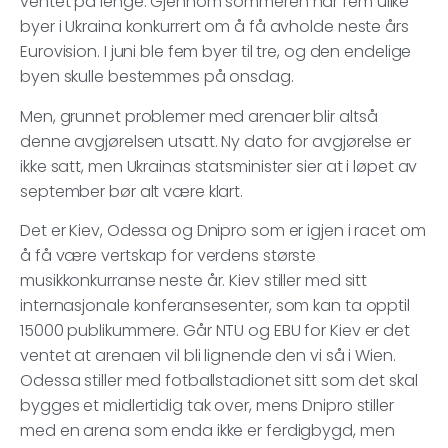
ventet på lenge. Gjennom sommeren har fem ulike
byer i Ukraina konkurrert om å få avholde neste års
Eurovision. I juni ble fem byer til tre, og den endelige
byen skulle bestemmes på onsdag.
Men, grunnet problemer med arenaer blir altså
denne avgjørelsen utsatt. Ny dato for avgjørelse er
ikke satt, men Ukrainas statsminister sier at i løpet av
september bør alt være klart.
Det er Kiev, Odessa og Dnipro som er igjen i racet om
å få være vertskap for verdens største
musikkonkurranse neste år. Kiev stiller med sitt
internasjonale konferansesenter, som kan ta opptil
15000 publikummere. Går NTU og EBU for Kiev er det
ventet at arenaen vil bli lignende den vi så i Wien.
Odessa stiller med fotballstadionet sitt som det skal
bygges et midlertidig tak over, mens Dnipro stiller
med en arena som enda ikke er ferdigbygd, men