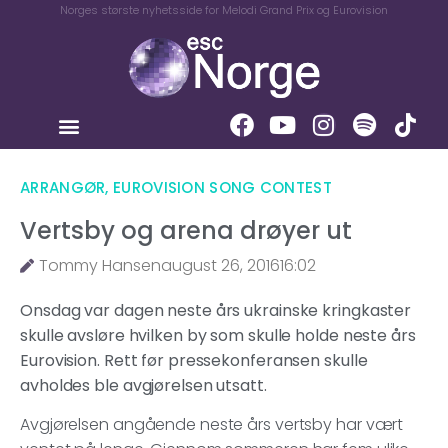
Norges største nyhetsside for Melodi Grand Prix og Eurovision
ARRANGØR
,
EUROVISION SONG CONTEST
Vertsby og arena drøyer ut
Tommy Hansen
august 26, 2016
16:02
Onsdag var dagen neste års ukrainske kringkaster
skulle avsløre hvilken by som skulle holde neste års
Eurovision. Rett før pressekonferansen skulle
avholdes ble avgjørelsen utsatt.
Avgjørelsen angående neste års vertsby har vært