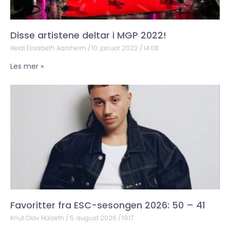
Disse artistene deltar i MGP 2022!
Heidi Elisabeth Aarsheim
10. januar 2022
14:08
Les mer »
Favoritter fra ESC-sesongen 2026: 50 – 41
Knut Olav Halseth
5. august 2026
19:17