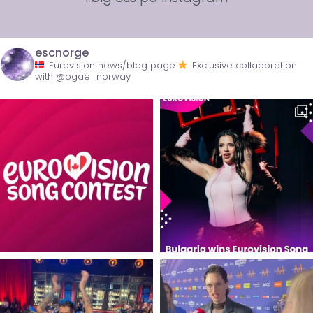
escnorge
Eurovision news/blog page
Exclusive collaboration
with @ogae_norway