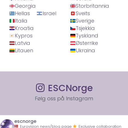
Georgia
Storbritannia
Hellas
Israel
Sveits
Italia
Sverige
Kroatia
Tsjekkia
Kypros
Tyskland
Latvia
Østerrike
Litauen
Ukraina
ESCNorge
Følg oss på Instagram
escnorge
Eurovision news/blog page
Exclusive collaboration