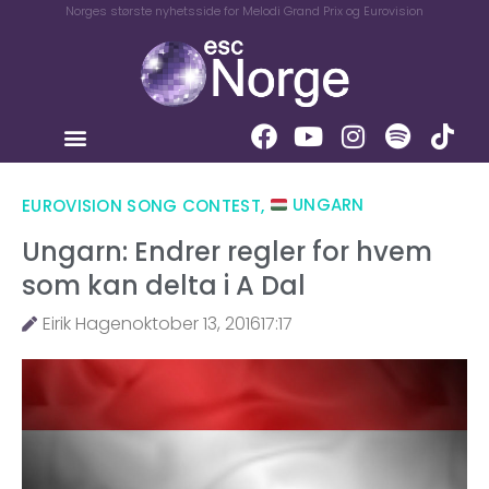
Norges største nyhetsside for Melodi Grand Prix og Eurovision
EUROVISION SONG CONTEST
,
UNGARN
Ungarn: Endrer regler for hvem
som kan delta i A Dal
Eirik Hagen
oktober 13, 2016
17:17