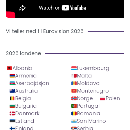
Vi teller ned til Eurovision 2026
2026 landene
Albania
Luxembourg
Armenia
Malta
Aserbajdsjan
Moldova
Australia
Montenegro
Belgia
Norge
Polen
Bulgaria
Portugal
Danmark
Romania
Estland
San Marino
Finland
Serbia