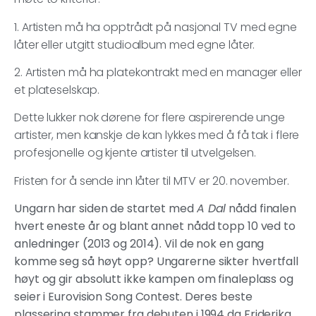
1. Artisten må ha opptrådt på nasjonal TV med egne
låter eller utgitt studioalbum med egne låter.
2. Artisten må ha platekontrakt med en manager eller
et plateselskap.
Dette lukker nok dørene for flere aspirerende unge
artister, men kanskje de kan lykkes med å få tak i flere
profesjonelle og kjente artister til utvelgelsen.
Fristen for å sende inn låter til MTV er 20. november.
Ungarn har siden de startet med
A Dal
nådd finalen
hvert eneste år og blant annet nådd topp 10 ved to
anledninger (2013 og 2014). Vil de nok en gang
komme seg så høyt opp? Ungarerne sikter hvertfall
høyt og gir absolutt ikke kampen om finaleplass og
seier i Eurovision Song Contest. Deres beste
plassering stammer fra debuten i 1994 da Friderika