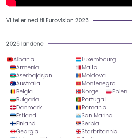
Vi teller ned til Eurovision 2026
2026 landene
Albania
Luxembourg
Armenia
Malta
Aserbajdsjan
Moldova
Australia
Montenegro
Belgia
Norge
Polen
Bulgaria
Portugal
Danmark
Romania
Estland
San Marino
Finland
Serbia
Georgia
Storbritannia