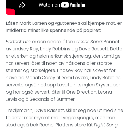
Låten Marit Larsen og «guttene» skal kjempe mot, er
imidlertid minst like spennende på papiret:
Perfect Life
er den andre låten i
Unser Song
: Pennet
av Lindsey Ray, Lindy Robbins og Dave Bassett. Dette
er et erke- og helamerikansk stjernelag, der samtlige
har servert låter til noen av nåtidens aller største
stjerner og storselgere. Lindsey Ray har skrevet for
navn fra Mariah Carey til Demi Lovato, Lindy Robbins
serverte også nettopp Lovato hitsinglen Skyscraper
og har også servert låter til One Direction, Leona
Lewis og 5 Seconds of Summer.
Tredjemann, Dave Bassett, skiller seg noe ut med sine
talenter mer myntet mot tyngre sjangre, men han
stod også bak Rachel Plattens store låt
Fight Song
: