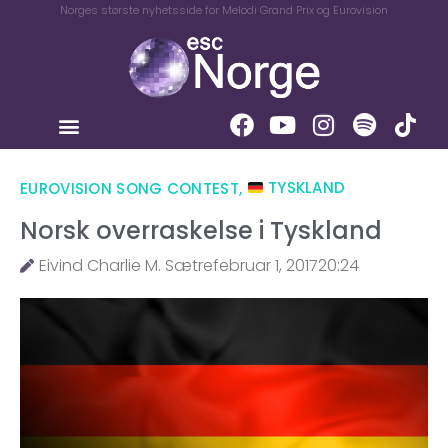
Norges største nyhetsside for Melodi Grand Prix og Eurovision
EUROVISION SONG CONTEST
,
TYSKLAND
Norsk overraskelse i Tyskland
Eivind Charlie M. Sætre
februar 1, 2017
20:24