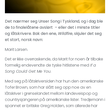
Det nærmer seg Unser Song i Tyskland, og i dag ble
de to finalelåtene avslørt – eller det i minste titler
og låtskrivere. Bak den ene,
Wildfire
, skjuler det seg
et stort, norsk navn:
Marit Larsen.
Det er ikke overraskende, da Marit for noen år tilbake
formelig endevendte de tyske hitlistene med
If a
Song Could Get Me You
.
Med seg på låtskriversiden har hun den amerikanske
Tofer Brown, som har slått seg opp noe av en
låtskriver i grenselandet mellom landeveispop og
countrysjangeren på amerikanske lister. Tredjemann i
spannet er britiske Greg Holden, som allerede har