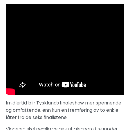
Imidlertid blir Tysklands finaleshow mer spennende
og omfattende, enn kun en fremføring av to enkle
låter fra de seks finalistene:
Vinneren skal nemlig velges ut gjennom fire runder.