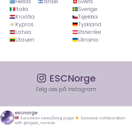
Hellas
Israel
Sveits
Italia
Sverige
Kroatia
Tsjekkia
Kypros
Tyskland
Latvia
Østerrike
Litauen
Ukraina
ESCNorge
Følg oss på Instagram
escnorge
Eurovision news/blog page
Exclusive collaboration
with @ogae_norway