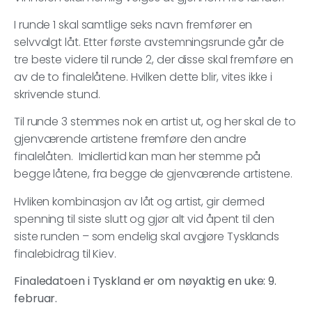
I runde 1 skal samtlige seks navn fremfører en
selvvalgt låt. Etter første avstemningsrunde går de
tre beste videre til runde 2, der disse skal fremføre en
av de to finalelåtene. Hvilken dette blir, vites ikke i
skrivende stund.
Til runde 3 stemmes nok en artist ut, og her skal de to
gjenværende artistene fremføre den andre
finalelåten. Imidlertid kan man her stemme på
begge låtene, fra begge de gjenværende artistene.
Hvliken kombinasjon av låt og artist, gir dermed
spenning til siste slutt og gjør alt vid åpent til den
siste runden – som endelig skal avgjøre Tysklands
finalebidrag til Kiev.
Finaledatoen i Tyskland er om nøyaktig en uke: 9.
februar.