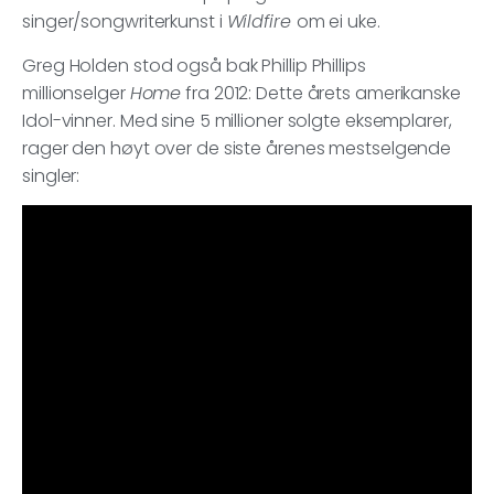
singer/songwriterkunst i
Wildfire
om ei uke.
Greg Holden stod også bak Phillip Phillips
millionselger
Home
fra 2012: Dette årets amerikanske
Idol-vinner. Med sine 5 millioner solgte eksemplarer,
rager den høyt over de siste årenes mestselgende
singler: