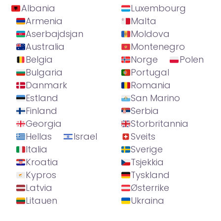
Albania
Luxembourg
Armenia
Malta
Aserbajdsjan
Moldova
Australia
Montenegro
Belgia
Norge
Polen
Bulgaria
Portugal
Danmark
Romania
Estland
San Marino
Finland
Serbia
Georgia
Storbritannia
Hellas
Israel
Sveits
Italia
Sverige
Kroatia
Tsjekkia
Kypros
Tyskland
Latvia
Østerrike
Litauen
Ukraina