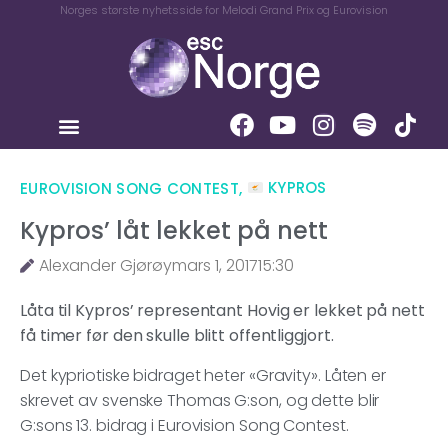
Norges største nyhetsside for Melodi Grand Prix og Eurovision
EUROVISION SONG CONTEST
,
KYPROS
Kypros’ låt lekket på nett
Alexander Gjørøy
mars 1, 2017
15:30
Låta til Kypros’ representant Hovig er lekket på nett
få timer før den skulle blitt offentliggjort.
Det kypriotiske bidraget heter «Gravity». Låten er
skrevet av svenske Thomas G:son, og dette blir
G:sons 13. bidrag i Eurovision Song Contest.