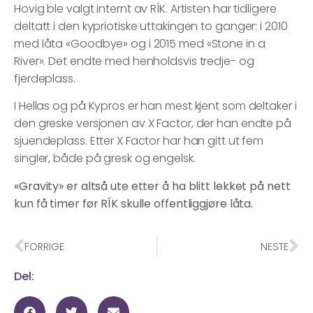
Hovig ble valgt internt av RÍK. Artisten har tidligere
deltatt i den kypriotiske uttakingen to ganger: i 2010
med låta «Goodbye» og i 2015 med «Stone in a
River». Det endte med henholdsvis tredje- og
fjerdeplass.
I Hellas og på Kypros er han mest kjent som deltaker i
den greske versjonen av X Factor, der han endte på
sjuendeplass. Etter X Factor har han gitt ut fem
singler, både på gresk og engelsk.
«Gravity» er altså ute etter å ha blitt lekket på nett
kun få timer før RÍK skulle offentliggjøre låta.
FORRIGE
NESTE
Del: