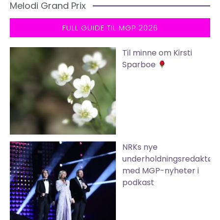
Melodi Grand Prix
FULL GUIDE TIL MGP 2026
Til minne om Kirsti
Sparboe
NRKs nye
underholdningsredaktør
med MGP-nyheter i
podkast