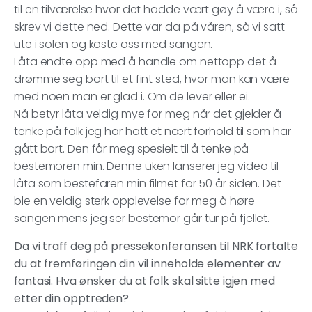
til en tilværelse hvor det hadde vært gøy å være i, så
skrev vi dette ned. Dette var da på våren, så vi satt
ute i solen og koste oss med sangen.
Låta endte opp med å handle om nettopp det å
drømme seg bort til et fint sted, hvor man kan være
med noen man er glad i. Om de lever eller ei.
Nå betyr låta veldig mye for meg når det gjelder å
tenke på folk jeg har hatt et nært forhold til som har
gått bort. Den får meg spesielt til å tenke på
bestemoren min. Denne uken lanserer jeg video til
låta som bestefaren min filmet for 50 år siden. Det
ble en veldig sterk opplevelse for meg å høre
sangen mens jeg ser bestemor går tur på fjellet.
Da vi traff deg på pressekonferansen til NRK fortalte
du at fremføringen din vil inneholde elementer av
fantasi. Hva ønsker du at folk skal sitte igjen med
etter din opptreden?