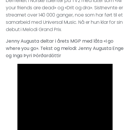
bemerket i Norske talenter på TV2 med låter som «All
your friends are dead» og «Drit og dra». Sistnevnte er
streamet over 140 000 ganger, noe som har ført til et
samarbeid med Universal Music. Nå er hun klar for sin
debut i Melodi Grand Prix.
Jenny Augusta deltar i årets MGP med låta «I go
where you go». Tekst og melodi: Jenny Augusta Enge
og Inga Þyri Þórðardóttir