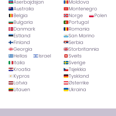
Aserbajdsjan
Moldova
Australia
Montenegro
Belgia
Norge
Polen
Bulgaria
Portugal
Danmark
Romania
Estland
San Marino
Finland
Serbia
Georgia
Storbritannia
Hellas
Israel
Sveits
Italia
Sverige
Kroatia
Tsjekkia
Kypros
Tyskland
Latvia
Østerrike
Litauen
Ukraina