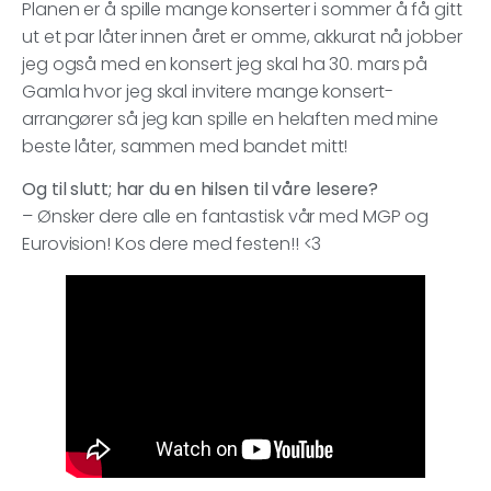
Planen er å spille mange konserter i sommer å få gitt
ut et par låter innen året er omme, akkurat nå jobber
jeg også med en konsert jeg skal ha 30. mars på
Gamla hvor jeg skal invitere mange konsert-
arrangører så jeg kan spille en helaften med mine
beste låter, sammen med bandet mitt!
Og til slutt; har du en hilsen til våre lesere?
– Ønsker dere alle en fantastisk vår med MGP og
Eurovision! Kos dere med festen!! <3