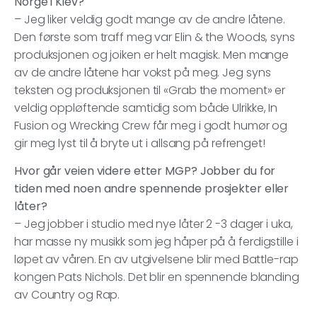
Norge i Kiev?
– Jeg liker veldig godt mange av de andre låtene.
Den første som traff meg var Elin & the Woods, syns
produksjonen og joiken er helt magisk. Men mange
av de andre låtene har vokst på meg. Jeg syns
teksten og produksjonen til «Grab the moment» er
veldig oppløftende samtidig som både Ulrikke, In
Fusion og Wrecking Crew får meg i godt humør og
gir meg lyst til å bryte ut i allsang på refrenget!
Hvor går veien videre etter MGP? Jobber du for
tiden med noen andre spennende prosjekter eller
låter?
– Jeg jobber i studio med nye låter 2 -3 dager i uka,
har masse ny musikk som jeg håper på å ferdigstille i
løpet av våren. En av utgivelsene blir med Battle-rap
kongen Pats Nichols. Det blir en spennende blanding
av Country og Rap.