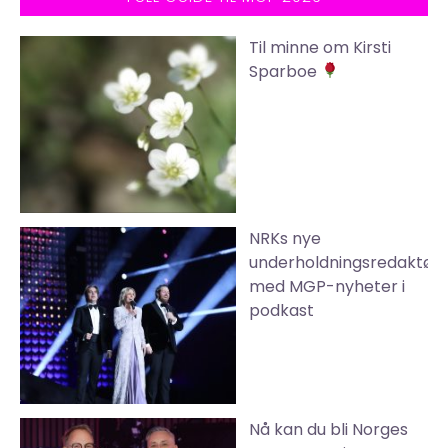
Til minne om Kirsti
Sparboe
NRKs nye
underholdningsredaktør
med MGP-nyheter i
podkast
Nå kan du bli Norges