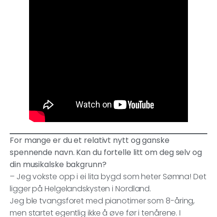
For mange er du et relativt nytt og ganske
spennende navn. Kan du fortelle litt om deg selv og
din musikalske bakgrunn?
– Jeg vokste opp i ei lita bygd som heter Sømna! Det
ligger på Helgelandskysten i Nordland.
Jeg ble tvangsforet med pianotimer som 8-åring,
men startet egentlig ikke å øve før i tenårene. I