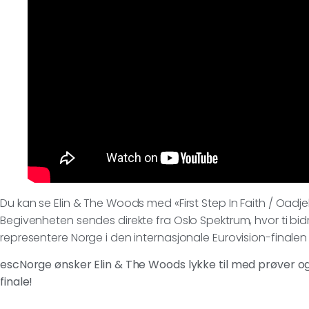
Du kan se Elin & The Woods med «First Step In Faith / Oadjeb
Begivenheten sendes direkte fra Oslo Spektrum, hvor ti b
representere Norge i den internasjonale Eurovision-finalen i
escNorge ønsker Elin & The Woods lykke til med prøver 
finale!