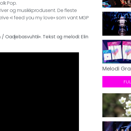
Folk Pop.
river og musikkprodusent. De fleste
skrive «I feed you my love» som vant MGP
 / Oadjebasvuhtii». Tekst og melodi: Elin
Melodi Gra
FU