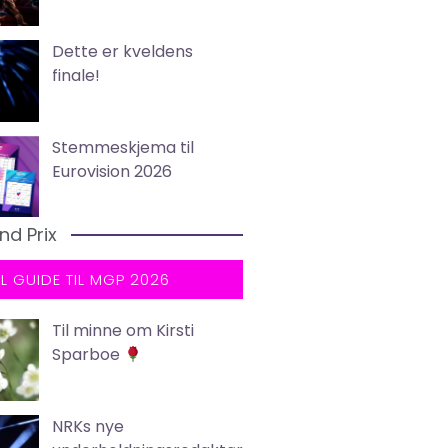
Dette er kveldens
finale!
Stemmeskjema til
Eurovision 2026
nd Prix
LL GUIDE TIL MGP 2026
Til minne om Kirsti
Sparboe
NRKs nye