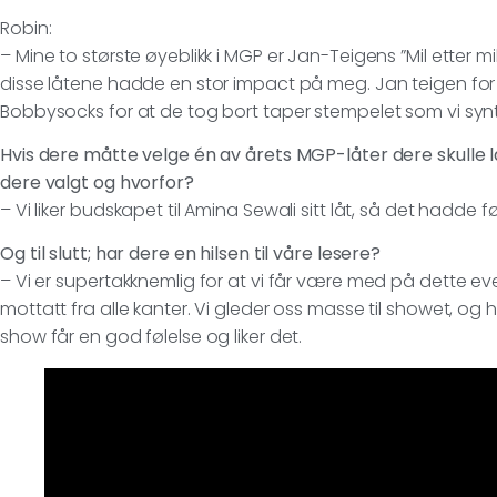
Robin:
– Mine to største øyeblikk i MGP er Jan-Teigens ”Mil etter 
disse låtene hadde en stor impact på meg. Jan teigen for 
Bobbysocks for at de tog bort taper stempelet som vi syn
Hvis dere måtte velge én av årets MGP-låter dere skulle lag
dere valgt og hvorfor?
– Vi liker budskapet til Amina Sewali sitt låt, så det hadde fø
Og til slutt; har dere en hilsen til våre lesere?
– Vi er supertakknemlig for at vi får være med på dette even
mottatt fra alle kanter. Vi gleder oss masse til showet, og
show får en god følelse og liker det.