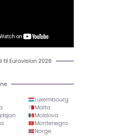
d til Eurovision 2026
ene
Luxembourg
a
Malta
jdsjan
Moldova
ia
Montenegro
Norge