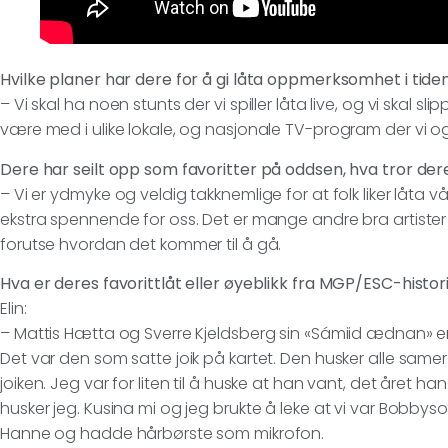
Hvilke planer har dere for å gi låta oppmerksomhet i tide
– Vi skal ha noen stunts der vi spiller låta live, og vi skal slip
være med i ulike lokale, og nasjonale TV-program der vi ogs
Dere har seilt opp som favoritter på oddsen, hva tror de
– Vi er ydmyke og veldig takknemlige for at folk liker låta vå
ekstra spennende for oss. Det er mange andre bra artister 
forutse hvordan det kommer til å gå.
Hva er deres favorittlåt eller øyeblikk fra MGP/ESC-histor
Elin:
– Mattis Hætta og Sverre Kjeldsberg sin «Sámiid ædnan» er
Det var den som satte joik på kartet. Den husker alle same
joiken. Jeg var for liten til å huske at han vant, det året 
husker jeg. Kusina mi og jeg brukte å leke at vi var Bobbys
Hanne og hadde hårbørste som mikrofon.