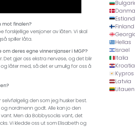
Bulgari
Danma
Estland
n mot finalen?
Finland
pe forskjellige versjoner av låten. Vi skal
Georgi
å spiller låta.
Hellas
Israel
re om deres egne vinnersjanser i MGP?
Italia
r. Det gjør oss ekstra nervøse, og det blir
Kroatia
og låter med, så det er umulig for oss å
Kypros
Latvia
ien?
Litauen
 selvfølgelig den som jeg husker best.
r og nordmenn godt. Alle kan jo den
han vant. Men da Bobbysocks vant, det
ocks. Vi kledde oss ut som Elisabeth og