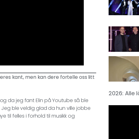
eres kant, men kan dere fortelle oss litt
2026: Alle 
g da jeg fant Elin på Youtube så ble
Jeg ble veldig glad da hun ville jobbe
il felles i forhold til musikk og