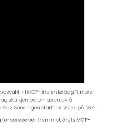
asvuhtii» i MGP-finalen lørdag 11. mars.
idrag skal kjempe om æren av å
 Kiev. Sendingen starter kl. 20.55 på NRK1.
og forberedelser frem mot årets MGP-