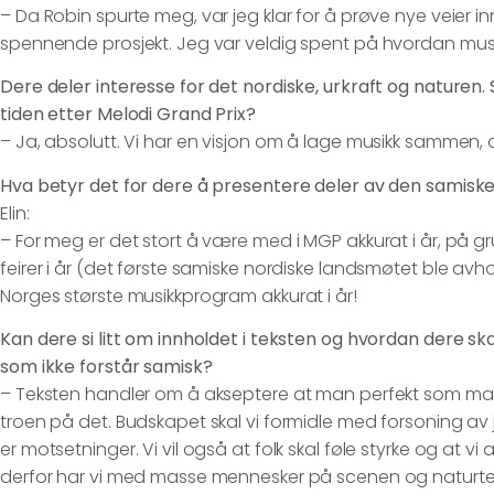
– Da Robin spurte meg, var jeg klar for å prøve nye veier in
spennende prosjekt. Jeg var veldig spent på hvordan musikk
Dere deler interesse for det nordiske, urkraft og naturen.
tiden etter Melodi Grand Prix?
– Ja, absolutt. Vi har en visjon om å lage musikk sammen, d
Hva betyr det for dere å presentere deler av den samiske
Elin:
– For meg er det stort å være med i MGP akkurat i år, på g
feirer i år (det første samiske nordiske landsmøtet ble avhol
Norges største musikkprogram akkurat i år!
Kan dere si litt om innholdet i teksten og hvordan dere skal
som ikke forstår samisk?
– Teksten handler om å akseptere at man perfekt som man e
troen på det. Budskapet skal vi formidle med forsoning a
er motsetninger. Vi vil også at folk skal føle styrke og at 
derfor har vi med masse mennesker på scenen og naturte