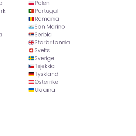
a
Polen
rk
Portugal
Romania
San Marino
a
Serbia
Storbritannia
Sveits
Sverige
Tsjekkia
Tyskland
Østerrike
Ukraina