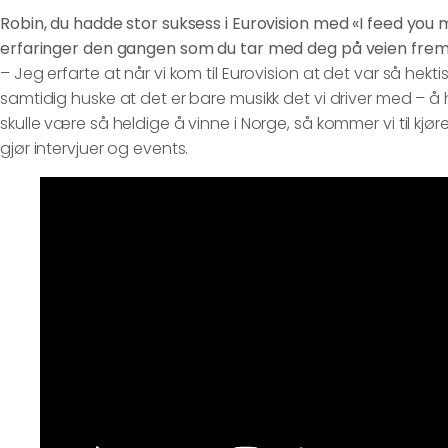
Robin, du hadde stor suksess i Eurovision med «I feed you 
erfaringer den gangen som du tar med deg på veien fre
– Jeg erfarte at når vi kom til Eurovision at det var så hek
samtidig huske at det er bare musikk det vi driver med – å 
skulle være så heldige å vinne i Norge, så kommer vi til kjø
gjør intervjuer og events.