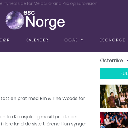
e nyhetsside for Melodi Grand Prix og Eurovision
NGØR
KALENDER
OGAE
ESCNORGE
Østerrike
FUL
 tatt en prat med Elin & The Woods for
ven fra Karasjok og musikkprodusent
t i flere land de siste ti årene. Hun synger