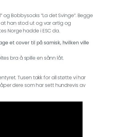
mil” og Bobbysocks ”La det Svinge”. Begge
at han stod ut og var artig og
tes Norge hadde i ESC da.
e et cover til på samisk, hvilken ville
ltes bra å spille en sånn låt.
tyret. Tusen takk for all støtte vi har
 håper dere som har sett hundrevis av