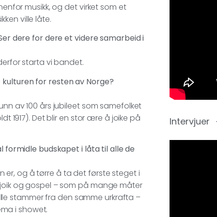
nenfor musikk, og det virket som et
en ville låte.
 Ser dere for dere et videre samarbeid i
erfor starta vi bandet.
 kulturen for resten av Norge?
runn av 100 års jubileet som samefolket
dt 1917). Det blir en stor ære å joike på
Intervjuer
 formidle budskapet i låta til alle de
r, og å tørre å ta det første steget i
v joik og gospel – som på mange måter
vi alle stammer fra den samme urkrafta –
ma i showet.