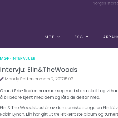
Norges størst
MGP
ESC
ARRA
MGP-INTERVJUER
Intervju: Elin&TheWoods
Mandy Pettersen
mars 2, 2017
15:02
Grand Prix-finalen nærmer seg med stormskritt og vi har
å bli bedre kjent med dem og låta de deltar med.
Elin & The Woods består av den samiske sangeren Elin Kå
Robin Lynch. Elin har gitt ut tre kritikerroste album og turner