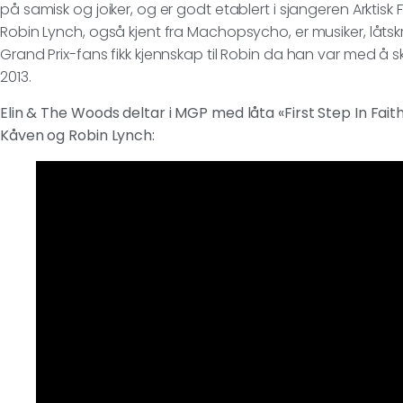
på samisk og joiker, og er godt etablert i sjangeren Arktisk 
Robin Lynch, også kjent fra Machopsycho, er musiker, låtsk
Grand Prix-fans fikk kjennskap til Robin da han var med å 
2013.
Elin & The Woods deltar i MGP med låta «First Step In Faith
Kåven og Robin Lynch: