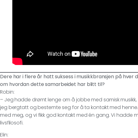
Dere har i flere år hatt suksess i musikkbransjen på hver d
om hvordan dette samarbeidet har blitt til?
Robin:
– Jeg hadde drømt lenge om å jobbe med samisk musikk, o
jeg bergtatt og bestemte seg for å ta kontakt med henne. 
med meg, og vi fikk god kontakt med én gang. Vi hadde mye t
livsfilosofi.
Elin: