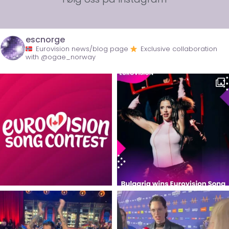
escnorge
Eurovision news/blog page
Exclusive collaboration
with @ogae_norway