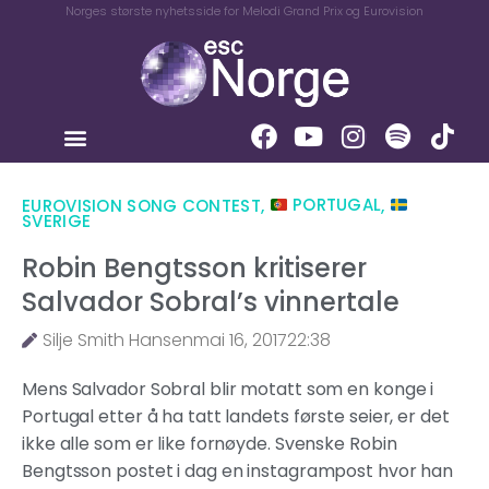
Norges største nyhetsside for Melodi Grand Prix og Eurovision
EUROVISION SONG CONTEST
,
PORTUGAL
,
SVERIGE
Robin Bengtsson kritiserer
Salvador Sobral’s vinnertale
Silje Smith Hansen
mai 16, 2017
22:38
Mens Salvador Sobral blir motatt som en konge i
Portugal etter å ha tatt landets første seier, er det
ikke alle som er like fornøyde. Svenske Robin
Bengtsson postet i dag en instagrampost hvor han