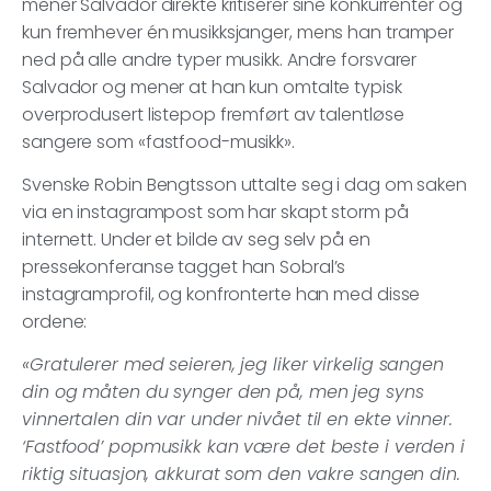
mener Salvador direkte kritiserer sine konkurrenter og
kun fremhever én musikksjanger, mens han tramper
ned på alle andre typer musikk. Andre forsvarer
Salvador og mener at han kun omtalte typisk
overprodusert listepop fremført av talentløse
sangere som «fastfood-musikk».
Svenske Robin Bengtsson uttalte seg i dag om saken
via en instagrampost som har skapt storm på
internett. Under et bilde av seg selv på en
pressekonferanse tagget han Sobral’s
instagramprofil, og konfronterte han med disse
ordene:
«Gratulerer med seieren, jeg liker virkelig sangen
din og måten du synger den på, men jeg syns
vinnertalen din var under nivået til en ekte vinner.
‘Fastfood’ popmusikk kan være det beste i verden i
riktig situasjon, akkurat som den vakre sangen din.