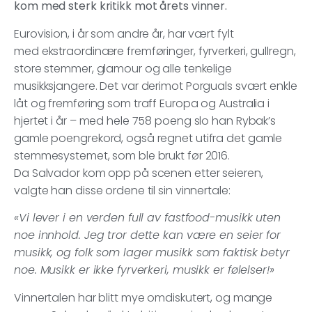
kom med sterk kritikk mot årets vinner.
Eurovision, i år som andre år, har vært fylt
med ekstraordinære fremføringer, fyrverkeri, gullregn,
store stemmer, glamour og alle tenkelige
musikksjangere. Det var derimot Porguals svært enkle
låt og fremføring som traff Europa og Australia i
hjertet i år – med hele 758 poeng slo han Rybak’s
gamle poengrekord, også regnet utifra det gamle
stemmesystemet, som ble brukt før 2016.
Da Salvador kom opp på scenen etter seieren,
valgte han disse ordene til sin vinnertale:
«Vi lever i en verden full av fastfood-musikk uten
noe innhold. Jeg tror dette kan være en seier for
musikk, og folk som lager musikk som faktisk betyr
noe. Musikk er ikke fyrverkeri, musikk er følelser!»
Vinnertalen har blitt mye omdiskutert, og mange