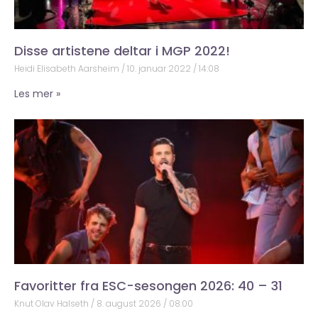
Disse artistene deltar i MGP 2022!
Heidi Elisabeth Aarsheim
10. januar 2022
14:08
Les mer »
Favoritter fra ESC-sesongen 2026: 40 – 31
Knut Olav Halseth
8. august 2026
08:00