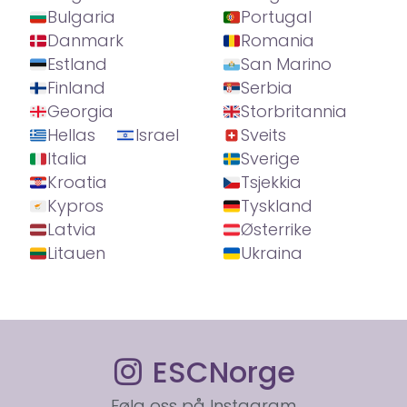
Bulgaria
Portugal
Danmark
Romania
Estland
San Marino
Finland
Serbia
Georgia
Storbritannia
Hellas
Israel
Sveits
Italia
Sverige
Kroatia
Tsjekkia
Kypros
Tyskland
Latvia
Østerrike
Litauen
Ukraina
ESCNorge
Følg oss på Instagram