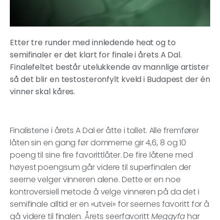
Etter tre runder med innledende heat og to
semifinaler er det klart for finale i årets A Dal.
Finalefeltet består utelukkende av mannlige artister
så det blir en testosteronfylt kveld i Budapest der én
vinner skal kåres.
Finalistene i årets A Dal er åtte i tallet. Alle fremfører
låten sin en gang før dommerne gir 4,6, 8 og 10
poeng til sine fire favorittlåter. De fire låtene med
høyest poengsum går videre til superfinalen der
seerne velger vinneren alene. Dette er en noe
kontroversiell metode å velge vinneren på da det i
semifinale alltid er en «utvei» for seernes favoritt for å
gå videre til finalen. Årets seerfavoritt
Meggyfa
har