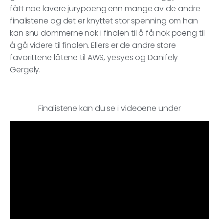
fått noe lavere jurypoeng enn mange av de andre
finalistene og det er knyttet stor spenning om han
kan snu dommerne nok i finalen til å få nok poeng til
å gå videre til finalen. Ellers er de andre store
favorittene låtene til AWS, yesyes og Danifely
Gergely.
Finalistene kan du se i videoene under