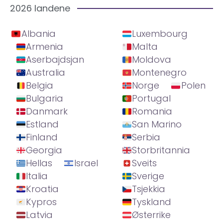
2026 landene
Albania
Luxembourg
Armenia
Malta
Aserbajdsjan
Moldova
Australia
Montenegro
Belgia
Norge
Polen
Bulgaria
Portugal
Danmark
Romania
Estland
San Marino
Finland
Serbia
Georgia
Storbritannia
Hellas
Israel
Sveits
Italia
Sverige
Kroatia
Tsjekkia
Kypros
Tyskland
Latvia
Østerrike