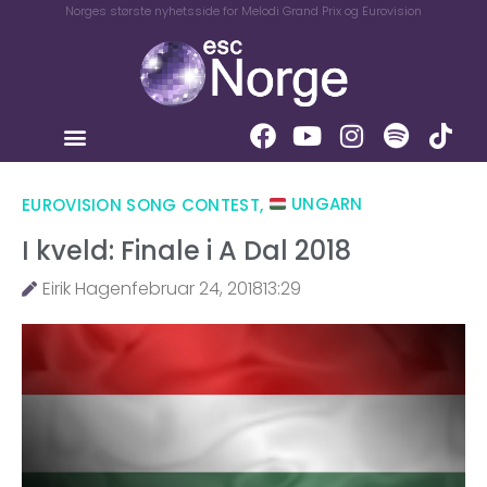
Norges største nyhetsside for Melodi Grand Prix og Eurovision
EUROVISION SONG CONTEST
,
UNGARN
I kveld: Finale i A Dal 2018
Eirik Hagen
februar 24, 2018
13:29