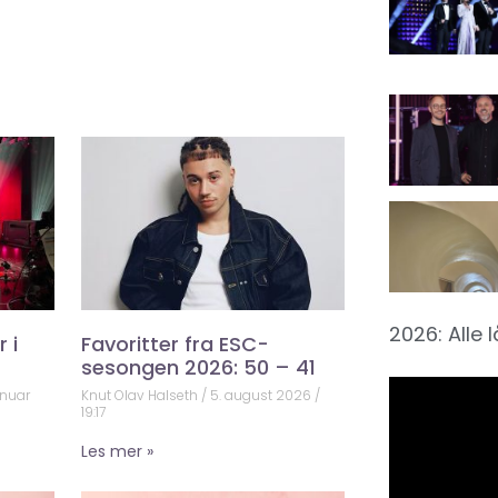
2026: Alle 
 i
Favoritter fra ESC-
sesongen 2026: 50 – 41
anuar
Knut Olav Halseth
5. august 2026
19:17
Les mer »