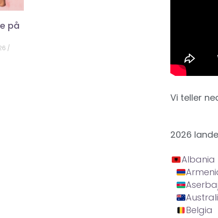
ke på
026
Vi teller ne
2026 land
Albania
Armeni
Aserba
Austral
Belgia