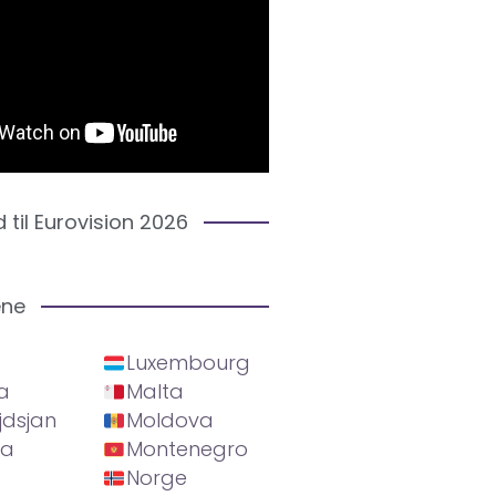
d til Eurovision 2026
ene
Luxembourg
a
Malta
jdsjan
Moldova
ia
Montenegro
Norge