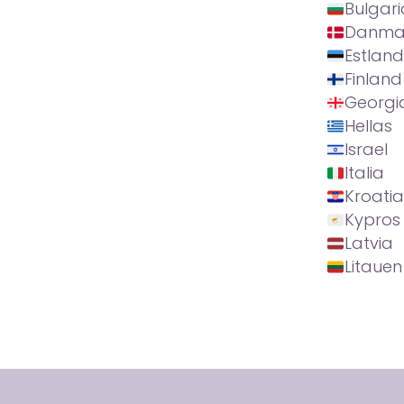
Bulgari
Danma
Estland
Finland
Georgi
Hellas
Israel
Italia
Kroatia
Kypros
Latvia
Litauen