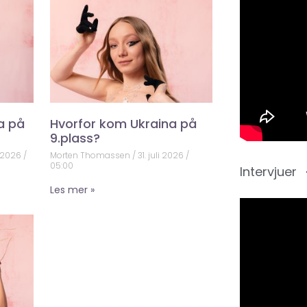
a på
Hvorfor kom Ukraina på
9.plass?
 2026
Morten Thomassen
31. juli 2026
05:00
Intervjuer
Les mer »