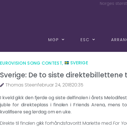
Norges størst
MGP
ESC
ARRA
EUROVISION SONG CONTEST
,
SVERIGE
Sverige: De to siste direktebillettene t
Thomas Steen
februar 24, 2018
20:35
I kveld gikk den fjerde og siste delfinalen i årets Melodife
juble for direkteplass i finalen i Friends Arena, mens t
kvalifisere seg lørdag om en uke.
Direkte til finalen gikk forhåndsfavoritt Mariette med
For Yo