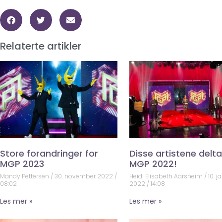
Relaterte artikler
Store forandringer for
Disse artistene deltar
MGP 2023
MGP 2022!
Mandy Pettersen
30. november 2022
Heidi Elisabeth Aarsheim
10. j
08:02
2022
14:08
Les mer »
Les mer »