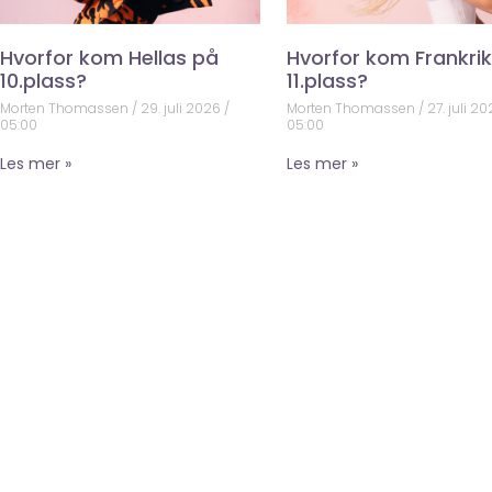
Hvorfor kom Hellas på
Hvorfor kom Frankri
10.plass?
11.plass?
Morten Thomassen
29. juli 2026
Morten Thomassen
27. juli 2
05:00
05:00
Les mer »
Les mer »