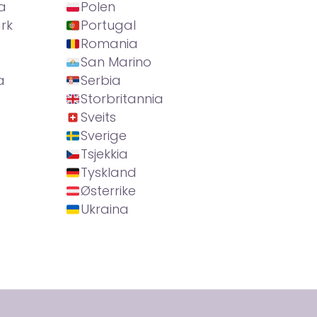
a
Polen
rk
Portugal
Romania
San Marino
a
Serbia
Storbritannia
Sveits
Sverige
Tsjekkia
Tyskland
Østerrike
Ukraina