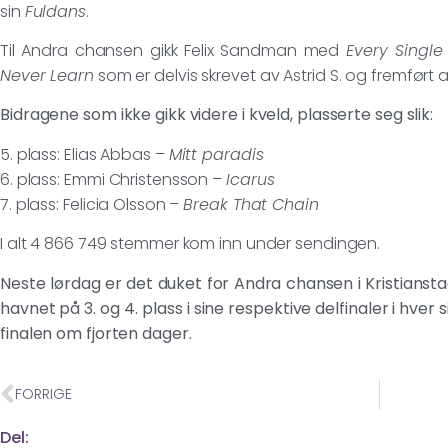
sin
Fuldans
.
Til Andra chansen gikk Felix Sandman med
Every Single
Never Learn
som er delvis skrevet av Astrid S. og fremført 
Bidragene som ikke gikk videre i kveld, plasserte seg slik:
5. plass: Elias Abbas –
Mitt paradis
6. plass: Emmi Christensson –
Icarus
7. plass: Felicia Olsson –
Break That Chain
I alt 4 866 749 stemmer kom inn under sendingen.
Neste lørdag er det duket for Andra chansen i Kristians
havnet på 3. og 4. plass i sine respektive delfinaler i hver si
finalen om fjorten dager.
FORRIGE
Del: