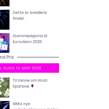
Dette er kveldens
finale!
Stemmeskjema til
Eurovision 2026
nd Prix
LL GUIDE TIL MGP 2026
Til minne om Kirsti
Sparboe
NRKs nye