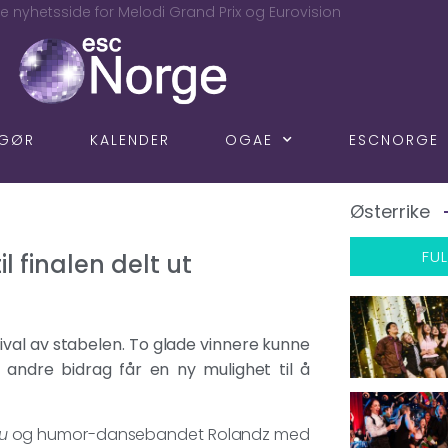
e nyhetsside for Melodi Grand Prix og Eurovision
NGØR
KALENDER
OGAE
ESCNORGE
Østerrike
FUL
il finalen delt ut
stival av stabelen. To glade vinnere kunne
o andre bidrag får en ny mulighet til å
u
og humor-dansebandet Rolandz med