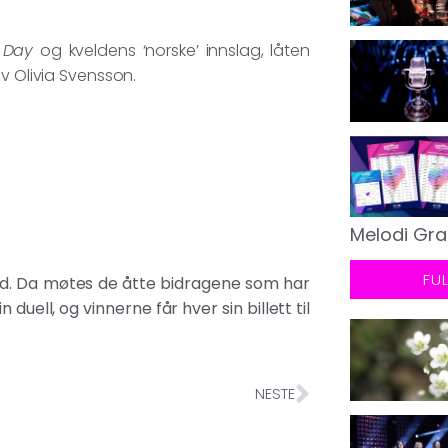
 Day
og kveldens ‘norske’ innslag, låten
av Olivia Svensson.
Melodi Gra
FU
tad. Da møtes de åtte bidragene som har
n duell, og vinnerne får hver sin billett til
NESTE