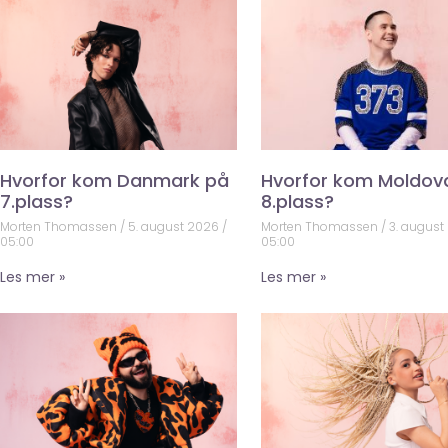
Hvorfor kom Danmark på
Hvorfor kom Moldov
7.plass?
8.plass?
Morten Thomassen
5. august 2026
Morten Thomassen
3. august
05:00
05:00
Les mer »
Les mer »