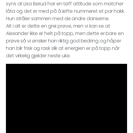
syns at Lisa Børud har en tøff attitude som matcher
låta og det er med på å løfte nummeret et par hakk.
Hun stråler sammen med de andre danserne.
Alt i alt er dette en grei prøve, men vi kan se at
Alexander ikke er helt på topp, men dette er bare en
prøve så vi ønsker han riktig god bedring og håper
han blir frisk og rask slik at energien er på topp når
det virkelig gjelder neste uke.