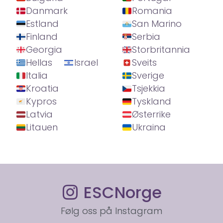
Danmark
Romania
Estland
San Marino
Finland
Serbia
Georgia
Storbritannia
Hellas
Israel
Sveits
Italia
Sverige
Kroatia
Tsjekkia
Kypros
Tyskland
Latvia
Østerrike
Litauen
Ukraina
ESCNorge
Følg oss på Instagram