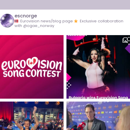
escnorge
Eurovision news/blog page
Exclusive collaboration
with @ogae_norway