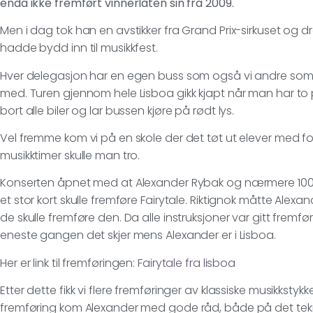
enda ikke fremført vinnerlåten sin fra 2009.
Men i dag tok han en avstikker fra Grand Prix-sirkuset og d
hadde bydd inn til musikkfest.
Hver delegasjon har en egen buss som også vi andre som s
med. Turen gjennom hele Lisboa gikk kjapt når man har to p
bort alle biler og lar bussen kjøre på rødt lys.
Vel fremme kom vi på en skole der det tøt ut elever med fors
musikktimer skulle man tro.
Konserten åpnet med at Alexander Rybak og nærmere 100
et stor kort skulle fremføre Fairytale. Riktignok måtte Alex
de skulle fremføre den. Da alle instruksjoner var gitt fremført
eneste gangen det skjer mens Alexander er i Lisboa.
Her er link til fremføringen:
Fairytale fra lisboa
Etter dette fikk vi flere fremføringer av klassiske musikkstyk
fremføring kom Alexander med gode råd, både på det teknis