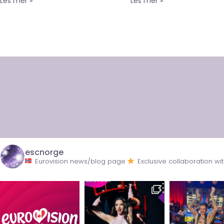
Les mer »
Les mer »
escnorge
Eurovision news/blog page
Exclusive collaboration 