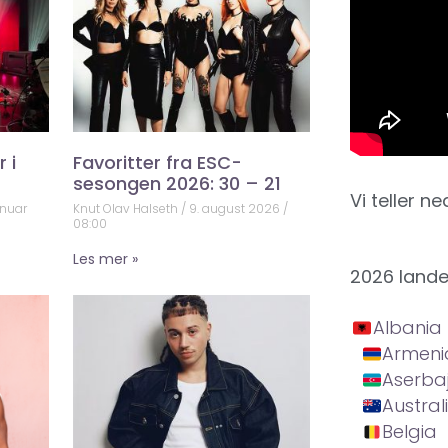
 i
Favoritter fra ESC-
sesongen 2026: 30 – 21
Vi teller ne
anuar
Knut Olav Halseth
9. august 2026
08:00
Les mer »
2026 land
Albania
Armeni
Aserba
Austral
Belgia