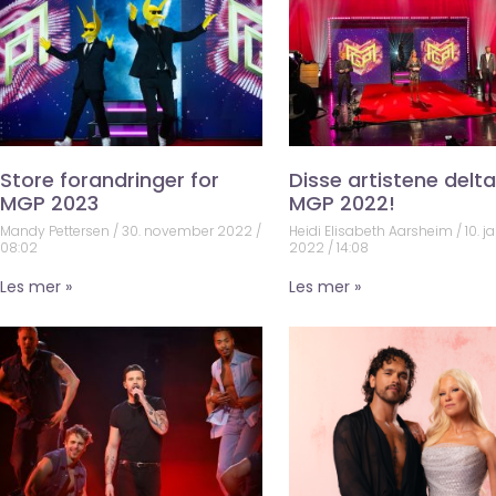
Store forandringer for
Disse artistene deltar
MGP 2023
MGP 2022!
Mandy Pettersen
30. november 2022
Heidi Elisabeth Aarsheim
10. j
08:02
2022
14:08
Les mer »
Les mer »