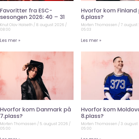
Favoritter fra ESC-
Hvorfor kom Finland
sesongen 2026: 40 – 31
6.plass?
Knut Olav Halseth
8. august 2026
Morten Thomassen
7. august
08:00
05:03
Les mer »
Les mer »
Hvorfor kom Danmark på
Hvorfor kom Moldov
7.plass?
8.plass?
Morten Thomassen
5. august 2026
Morten Thomassen
3. august
05:00
05:00