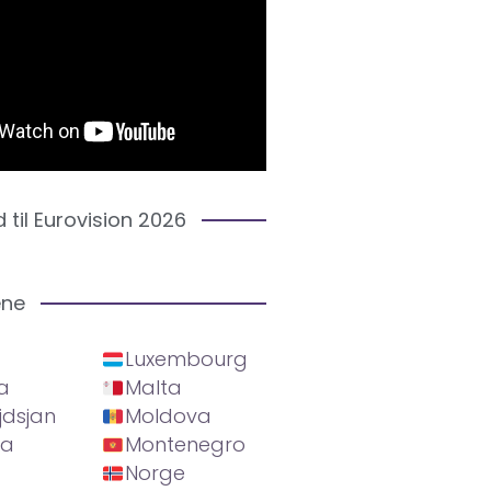
d til Eurovision 2026
ene
Luxembourg
a
Malta
jdsjan
Moldova
ia
Montenegro
Norge