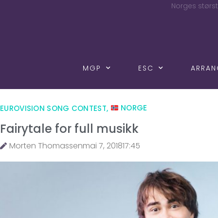
Norges størst
MGP
ESC
ARRA
EUROVISION SONG CONTEST
,
NORGE
Fairytale for full musikk
Morten Thomassen
mai 7, 2018
17:45