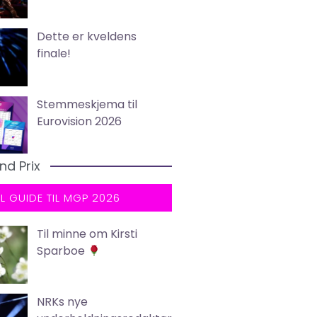
Dette er kveldens
finale!
Stemmeskjema til
Eurovision 2026
nd Prix
LL GUIDE TIL MGP 2026
Til minne om Kirsti
Sparboe
NRKs nye