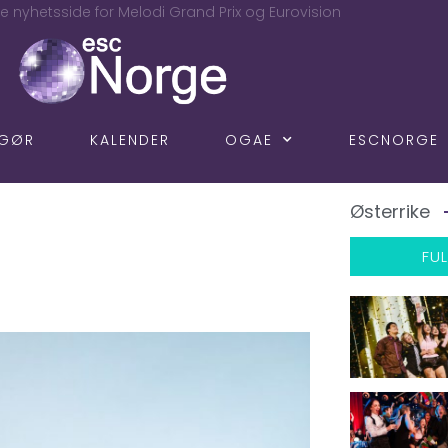
e nyhetsside for Melodi Grand Prix og Eurovision
NGØR
KALENDER
OGAE
ESCNORGE
Østerrike
FUL