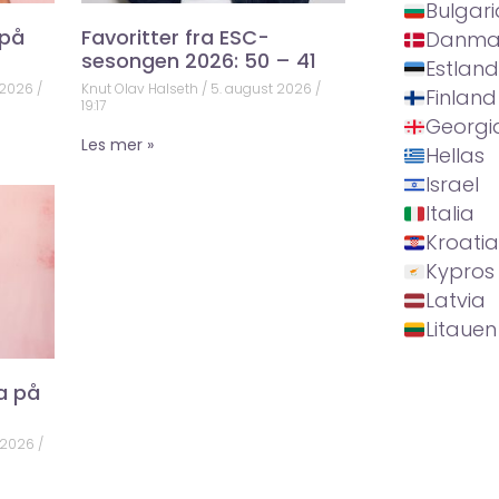
Bulgari
 på
Favoritter fra ESC-
Danma
sesongen 2026: 50 – 41
Estland
 2026
Knut Olav Halseth
5. august 2026
Finland
19:17
Georgi
Les mer »
Hellas
Israel
Italia
Kroatia
Kypros
Latvia
Litauen
a på
 2026