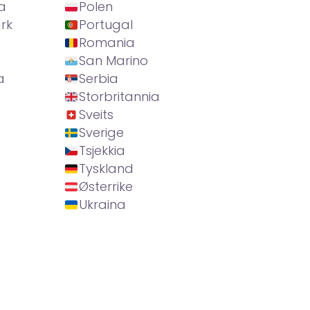
a
Polen
rk
Portugal
Romania
San Marino
a
Serbia
Storbritannia
Sveits
Sverige
Tsjekkia
Tyskland
Østerrike
Ukraina