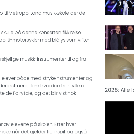
ro til Metropolitana musikkskole der de
kulle på denne konserten fikk reise
oliti-motorsykler med blålys som vifter
kjellige musikk-instrumenter til og fra
 elever både med strykeinstrumenter og
ander instruere dem hvordan han ville at
2026: Alle 
e de Fairytale, og det blir vist nok
ker av elevene på skolen. Etter hver
ke når det gjelder fiolinspill og også