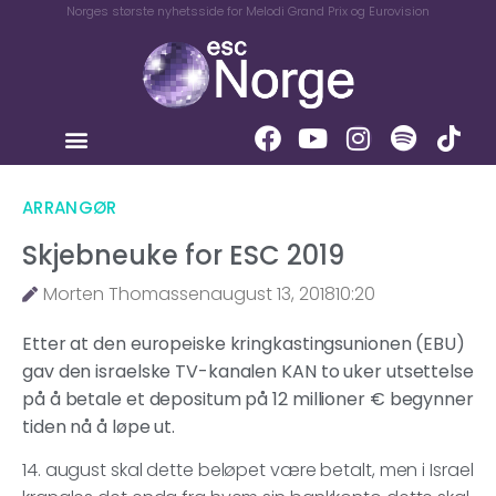
Norges største nyhetsside for Melodi Grand Prix og Eurovision
ARRANGØR
Skjebneuke for ESC 2019
Morten Thomassen
august 13, 2018
10:20
Etter at den europeiske kringkastingsunionen (EBU)
gav den israelske TV-kanalen KAN to uker utsettelse
på å betale et depositum på 12 millioner € begynner
tiden nå å løpe ut.
14. august skal dette beløpet være betalt, men i Israel