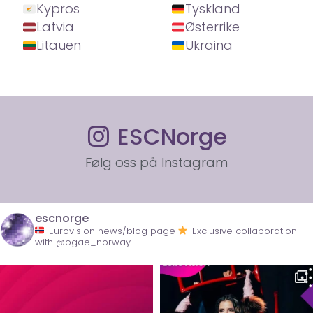
Kypros
Tyskland
Latvia
Østerrike
Litauen
Ukraina
ESCNorge
Følg oss på Instagram
escnorge
Eurovision news/blog page
Exclusive collaboration
with @ogae_norway