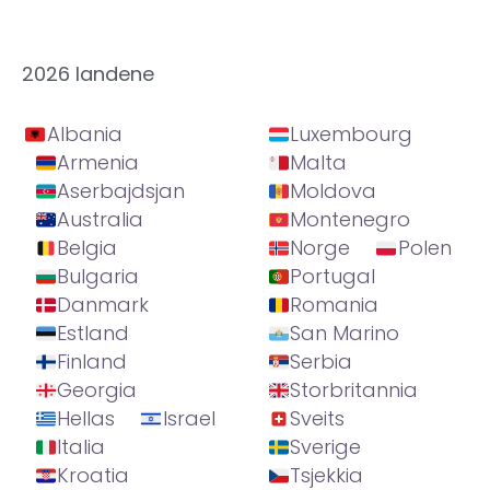
2026 landene
Albania
Luxembourg
Armenia
Malta
Aserbajdsjan
Moldova
Australia
Montenegro
Belgia
Norge
Polen
Bulgaria
Portugal
Danmark
Romania
Estland
San Marino
Finland
Serbia
Georgia
Storbritannia
Hellas
Israel
Sveits
Italia
Sverige
Kroatia
Tsjekkia