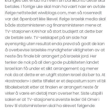
krangles det enda fra hvem sin bankkonto dette skal
betales. I forrige uke skal man ha vært nær en avtale
ifølge nettstedet wiwiblogs.com, men så rosenrødt
var det åpenbart ikke likevel. Ifølge israelsk media skal
både statsministeren og finansministeren mene at
TV-stasjonen KAN har så stort budsjett at dette bør
de betale selv. TV-selskapet på sin side har
øyensynlig uten resultat enda prøvd så godt de kan
å overbevise israelske myndigheter viktigheten av at
neste års finale blir arrangert på israelsk jord. Her
tenker de nok på all den gode publisiteten landet
Israel kan få under et slikt arrangement og mener
nok da at dette er en utgift staten Israel da bør ta. At
«kostnaden» i dette tilfellet er et depositum som vil bli
tilbakebetalt etter at finalen er arrangert neste år
virker å være en detalj man overser her. Siste utspill i
saken er at TV-stasjonens øverste leder Gil Omer i
brev til statsministeren skal ha skrevet følgende: