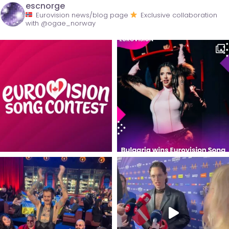
escnorge
Eurovision news/blog page
Exclusive collaboration
with @ogae_norway