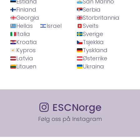
Estland
San Marino
Finland
Serbia
Georgia
Storbritannia
Hellas
Israel
Sveits
Italia
Sverige
Kroatia
Tsjekkia
Kypros
Tyskland
Latvia
Østerrike
Litauen
Ukraina
ESCNorge
Følg oss på Instagram