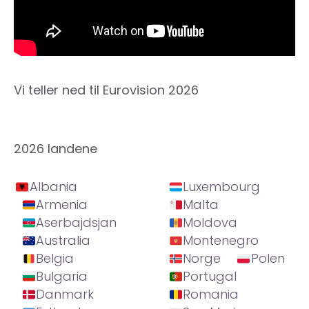
Vi teller ned til Eurovision 2026
2026 landene
Albania
Luxembourg
Armenia
Malta
Aserbajdsjan
Moldova
Australia
Montenegro
Belgia
Norge
Polen
Bulgaria
Portugal
Danmark
Romania