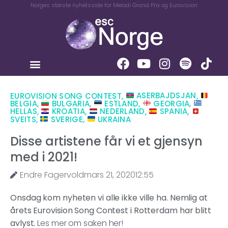
Norges største nyhetsside for Melodi Grand Prix og Eurovision
EUROVISION SONG CONTEST
,
ASERBAJDSJAN
,
BELGIA
,
BULGARIA
,
ESTLAND
,
GEORGIA
,
HELLAS
,
KROATIA
,
NEDERLAND
,
SPANIA
,
SVEITS
,
SVERIGE
,
UKRAINA
Disse artistene får vi et gjensyn
med i 2021!
Endre Fagervold
mars 21, 2020
12:55
Onsdag kom nyheten vi alle ikke ville ha. Nemlig at
årets Eurovision Song Contest i Rotterdam har blitt
avlyst.
Les mer om saken
her
!