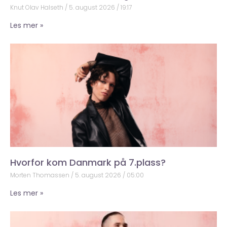
Knut Olav Halseth
5. august 2026
19:17
Les mer »
Hvorfor kom Danmark på 7.plass?
Morten Thomassen
5. august 2026
05:00
Les mer »