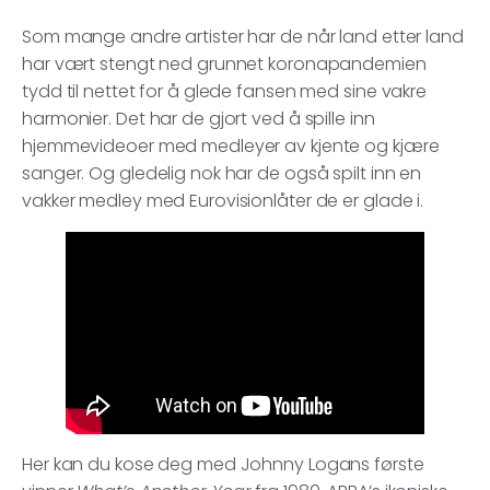
Som mange andre artister har de når land etter land
har vært stengt ned grunnet koronapandemien
tydd til nettet for å glede fansen med sine vakre
harmonier. Det har de gjort ved å spille inn
hjemmevideoer med medleyer av kjente og kjære
sanger. Og gledelig nok har de også spilt inn en
vakker medley med Eurovisionlåter de er glade i.
Her kan du kose deg med Johnny Logans første