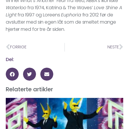
vinner
What’s Another Year
fra 1980, ABBA’s ikoniske
Waterloo
fra 1974, Katrina & The Waves’
Love Shine A
Light
fra 1997 og Loreens
Euphoria
fra 2012 før de
avslutter med sin egen låt som de smeltet mange
hjerter med for tre år siden.
FORRIGE
NESTE
Del:
Relaterte artikler