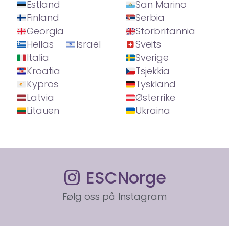
Estland
San Marino
Finland
Serbia
Georgia
Storbritannia
Hellas
Israel
Sveits
Italia
Sverige
Kroatia
Tsjekkia
Kypros
Tyskland
Latvia
Østerrike
Litauen
Ukraina
ESCNorge
Følg oss på Instagram