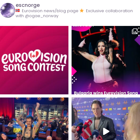
escnorge
Eurovision news/blog page
Exclusive collaboration
with @ogae_norway