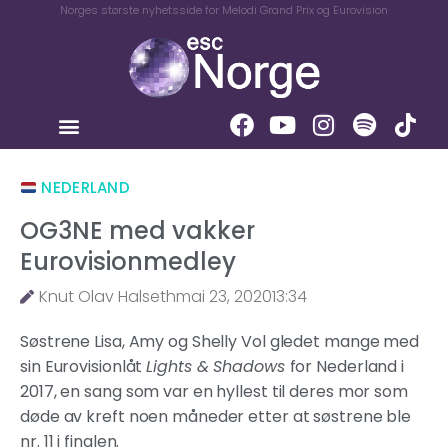
Norges største nyhetsside for Melodi Grand Prix og Eurovision
NEDERLAND
OG3NE med vakker
Eurovisionmedley
Knut Olav Halseth
mai 23, 2020
13:34
Søstrene Lisa, Amy og Shelly Vol gledet mange med
sin Eurovisionlåt
Lights & Shadows
for Nederland i
2017, en sang som var en hyllest til deres mor som
døde av kreft noen måneder etter at søstrene ble
nr. 11 i finalen.