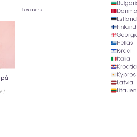
Bulgari
Les mer »
Danma
Estland
Finland
Georgi
Hellas
Israel
Italia
Kroatia
Kypros
 på
Latvia
Litauen
26