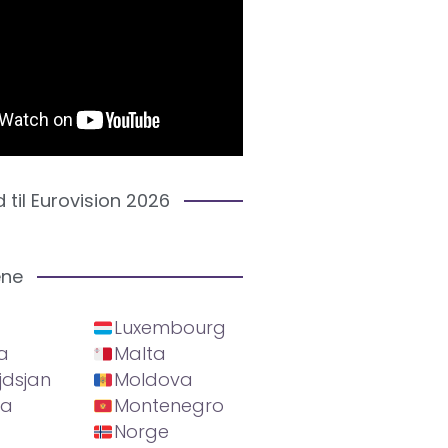
d til Eurovision 2026
ene
Luxembourg
a
Malta
jdsjan
Moldova
ia
Montenegro
Norge