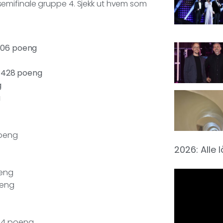
ra semifinale gruppe 4. Sjekk ut hvem som
 706 poeng
 – 428 poeng
g
g
poeng
2026: Alle 
oeng
oeng
184 poeng