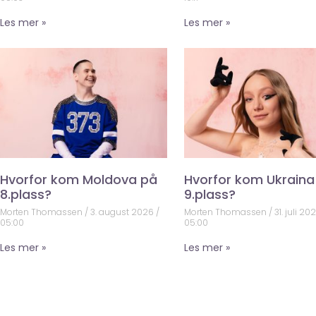
Les mer »
Les mer »
Hvorfor kom Moldova på
Hvorfor kom Ukraina
8.plass?
9.plass?
Morten Thomassen
3. august 2026
Morten Thomassen
31. juli 20
05:00
05:00
Les mer »
Les mer »