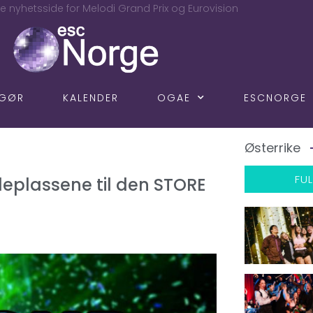
e nyhetsside for Melodi Grand Prix og Eurovision
NGØR
KALENDER
OGAE
ESCNORGE
Østerrike
FUL
aleplassene til den STORE