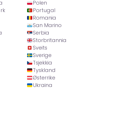
a
Polen
rk
Portugal
Romania
San Marino
a
Serbia
Storbritannia
Sveits
Sverige
Tsjekkia
Tyskland
Østerrike
Ukraina