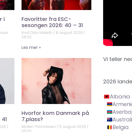
 i
Favoritter fra ESC-
sesongen 2026: 40 – 31
anuar
Knut Olav Halseth
8. august 2026
08:00
Les mer »
Vi teller ne
2026 land
Albania
Armeni
Aserba
Hvorfor kom Danmark på
 41
7.plass?
Austral
Belgia
2026
Morten Thomassen
5. august 2026
05:00