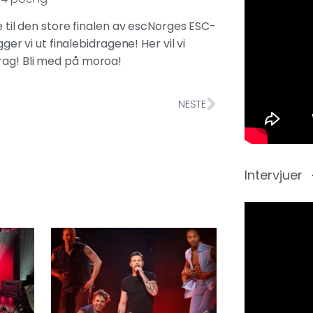
e til den store finalen av escNorges ESC-
ger vi ut finalebidragene! Her vil vi
rag! Bli med på moroa!
NESTE
Intervjuer