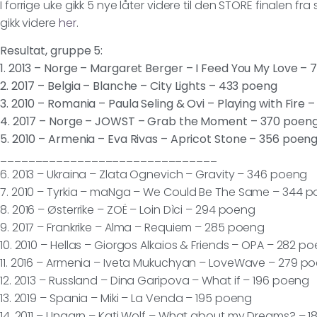
I forrige uke gikk 5 nye låter videre til den STORE finalen f
gikk videre
her
.
Resultat, gruppe 5:
1. 2013 – Norge – Margaret Berger – I Feed You My Love –
2. 2017 – Belgia – Blanche – City Lights – 433 poeng
3. 2010 – Romania – Paula Seling & Ovi – Playing with Fire
4. 2017 – Norge – JOWST – Grab the Moment – 370 poen
5. 2010 – Armenia – Eva Rivas – Apricot Stone – 356 poen
_______________________________
6. 2013 – Ukraina – Zlata Ognevich – Gravity – 346 poeng
7. 2010 – Tyrkia – maNga – We Could Be The Same – 344 
8. 2016 – Østerrike – ZOË – Loin Dìci – 294 poeng
9. 2017 – Frankrike – Alma – Requiem – 285 poeng
10. 2010 – Hellas – Giorgos Alkaios & Friends – OPA – 282 p
11. 2016 – Armenia – Iveta Mukuchyan – LoveWave – 279 p
12. 2013 – Russland – Dina Garipova – What if – 196 poeng
13. 2019 – Spania – Miki – La Venda – 195 poeng
14. 2011 – Ungarn – Kati Wolf – What about my Dreams? – 