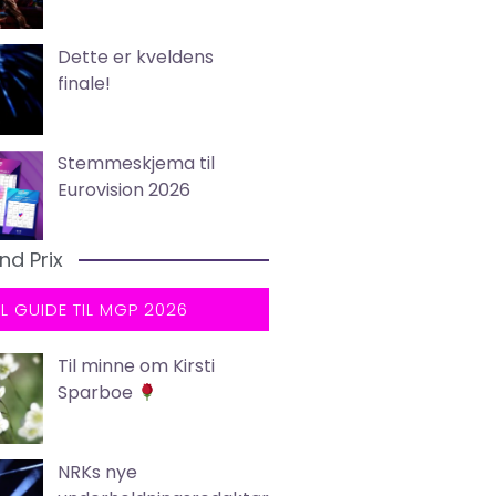
Dette er kveldens
finale!
Stemmeskjema til
Eurovision 2026
nd Prix
LL GUIDE TIL MGP 2026
Til minne om Kirsti
Sparboe
NRKs nye