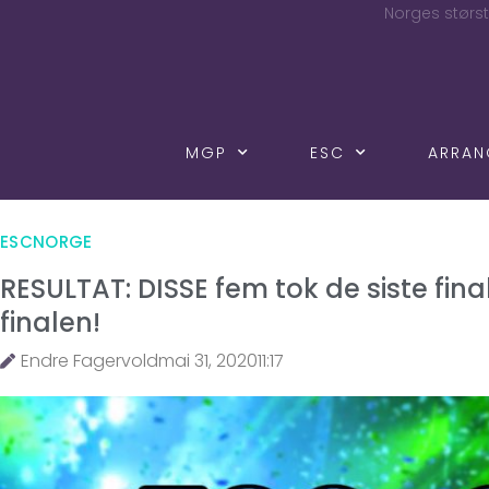
Norges størst
MGP
ESC
ARRA
ESCNORGE
RESULTAT: DISSE fem tok de siste fin
finalen!
Endre Fagervold
mai 31, 2020
11:17