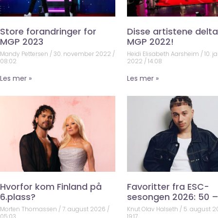
Store forandringer for
Disse artistene deltar
MGP 2023
MGP 2022!
Mandy Pettersen
30. november 2022
Heidi Elisabeth Aarsheim
10. j
08:02
2022
14:08
Les mer »
Les mer »
Hvorfor kom Finland på
Favoritter fra ESC-
6.plass?
sesongen 2026: 50 –
Morten Thomassen
7. august 2026
Knut Olav Halseth
5. august 
05:03
19:17