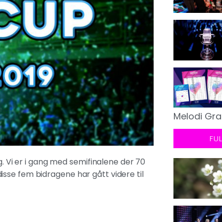
Melodi Gra
FU
g. Vi er i gang med semifinalene der 70
g disse fem bidragene har gått videre til