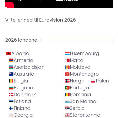
Vi teller ned til Eurovision 2026
2026 landene
Albania
Luxembourg
Armenia
Malta
Aserbajdsjan
Moldova
Australia
Montenegro
Belgia
Norge
Polen
Bulgaria
Portugal
Danmark
Romania
Estland
San Marino
Finland
Serbia
Georgia
Storbritannia