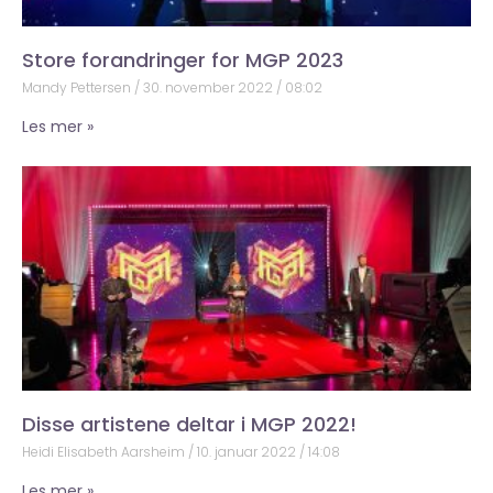
Store forandringer for MGP 2023
Mandy Pettersen
30. november 2022
08:02
Les mer »
Disse artistene deltar i MGP 2022!
Heidi Elisabeth Aarsheim
10. januar 2022
14:08
Les mer »