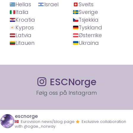
Hellas
Israel
Sveits
Italia
Sverige
Kroatia
Tsjekkia
Kypros
Tyskland
Latvia
Østerrike
Litauen
Ukraina
ESCNorge
Følg oss på Instagram
escnorge
Eurovision news/blog page
Exclusive collaboration
with @ogae_norway