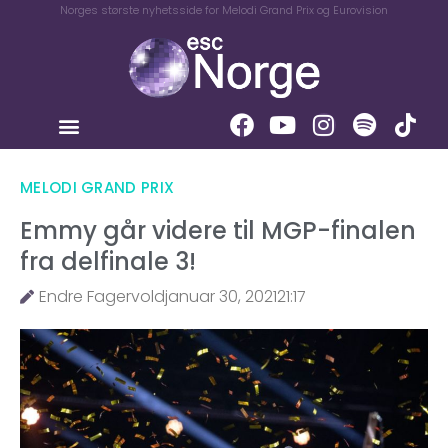
Norges største nyhetsside for Melodi Grand Prix og Eurovision
MELODI GRAND PRIX
Emmy går videre til MGP-finalen
fra delfinale 3!
Endre Fagervold
januar 30, 2021
21:17