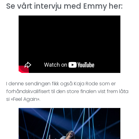
Se vårt intervju med Emmy her:
I denne sendingen fikk også Kaja Rode som er
forhåndskvalifisert til den store finalen vist frem låta
si «Feel Again».