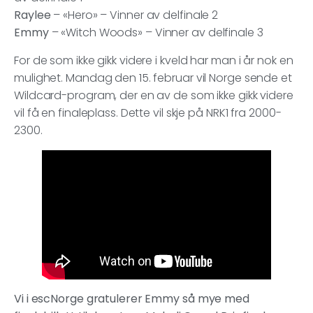
Raylee
– «Hero» – Vinner av delfinale 2
Emmy
– «Witch Woods» – Vinner av delfinale 3
For de som ikke gikk videre i kveld har man i år nok en
mulighet. Mandag den 15. februar vil Norge sende et
Wildcard-program, der en av de som ikke gikk videre
vil få en finaleplass. Dette vil skje på NRK1 fra 2000-
2300.
Vi i escNorge gratulerer Emmy så mye med