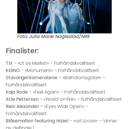
Foto: Julia Marie Naglestad/NRK
Finalister:
TIX
– «Ut av Mørket» – Forhåndskvalifisert
KEiiNO
– «Monument» – Forhåndskvalifisert
Stavangerkameratene
– «Barndomsgater» –
Forhåndskvalifisert
Kaja Rode
– «Feel Again» – Forhåndskvalifisert
Atle Pettersen
– «World on Fire» – Forhåndskvalifisert
Rein Alexander
– «Eyes Wide Open» –
Forhåndskvalifisert
Blåsemafian featuring Hazel
– «Let Loose» – Vinner
av delfinale 1