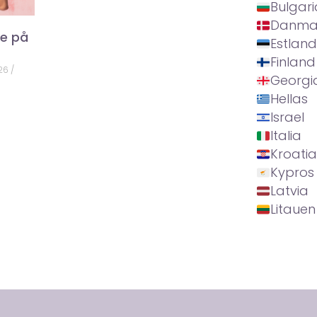
Bulgari
Danma
ke på
Estland
Finland
026
Georgi
Hellas
Israel
Italia
Kroatia
Kypros
Latvia
Litauen