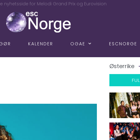
e nyhetsside for Melodi Grand Prix og Eurovision
NGØR
KALENDER
OGAE
ESCNORGE
Østerrike
FUL