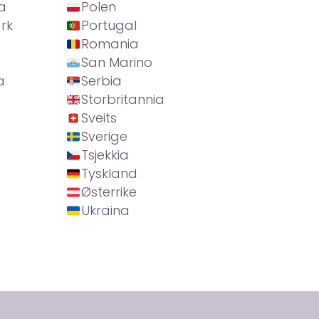
a
Polen
rk
Portugal
Romania
San Marino
a
Serbia
Storbritannia
Sveits
Sverige
Tsjekkia
Tyskland
Østerrike
Ukraina