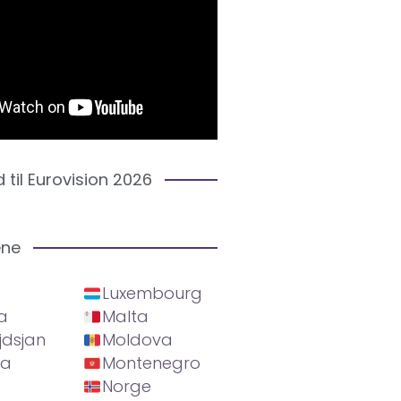
d til Eurovision 2026
ene
Luxembourg
a
Malta
jdsjan
Moldova
ia
Montenegro
Norge