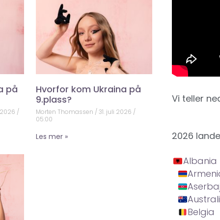
a på
Hvorfor kom Ukraina på
Vi teller ne
9.plass?
 2026
Morten Thomassen
31. juli 2026
05:00
2026 land
Les mer »
Albania
Armeni
Aserba
Austral
Belgia