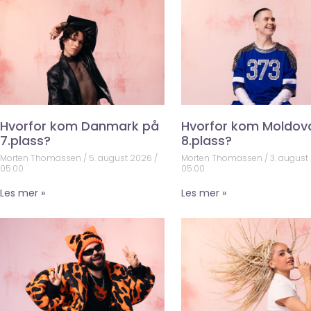
Hvorfor kom Danmark på
Hvorfor kom Moldov
7.plass?
8.plass?
Morten Thomassen
5. august 2026
Morten Thomassen
3. august
05:00
05:00
Les mer »
Les mer »