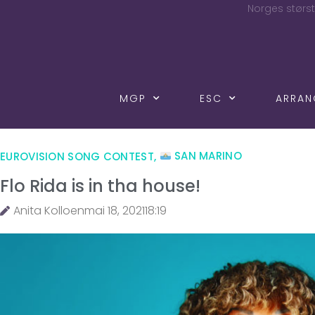
Norges størst
MGP
ESC
ARRA
EUROVISION SONG CONTEST
,
SAN MARINO
Flo Rida is in tha house!
Anita Kolloen
mai 18, 2021
18:19