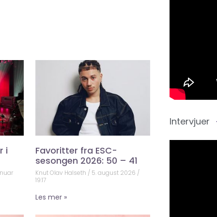
Intervjuer
 i
Favoritter fra ESC-
sesongen 2026: 50 – 41
anuar
Knut Olav Halseth
5. august 2026
19:17
Les mer »