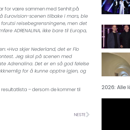
klar for være sammen med Senhit på
på Eurovision-scenen tilbake i mars, ble
å forutsi reisebegrensningene, men det
mføre ADRENALINA, ikke bare til Europa,
en: «
Hva skjer Nederland, det er Flo
Contest. Jeg skal på scenen med
ate Adrenalina. Det er en så god følelse
takknemlig for å kunne opptre igjen, og
2026: Alle 
 resultatlista – dersom de kommer til
NESTE