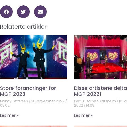
Relaterte artikler
Store forandringer for
Disse artistene deltar
MGP 2023
MGP 2022!
Mandy Pettersen
30. november 2022
Heidi Elisabeth Aarsheim
10. j
08:02
2022
14:08
Les mer »
Les mer »