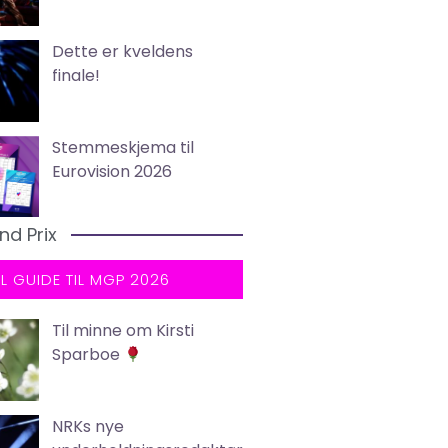
Dette er kveldens
finale!
Stemmeskjema til
Eurovision 2026
nd Prix
LL GUIDE TIL MGP 2026
Til minne om Kirsti
Sparboe
NRKs nye